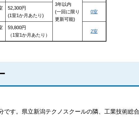
3年以内
室
52,300円
(一回に限り
0室
(1室1か月あたり)
更新可能)
室
59,800円
2室
（1室1か月あたり）
ー
で3分です。県立新潟テクノスクールの隣、工業技術総