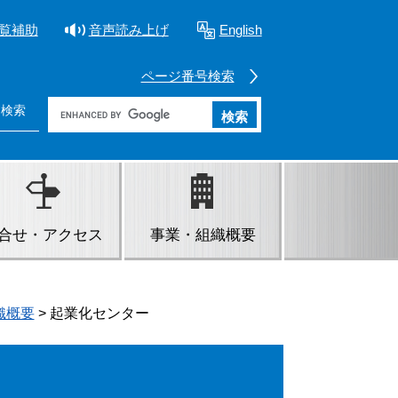
覧補助
音声読み上げ
English
ページ番号検索
内検索
Google
カ
ス
タ
ム
検
合せ・アクセス
事業・組織概要
索
織概要
>
起業化センター