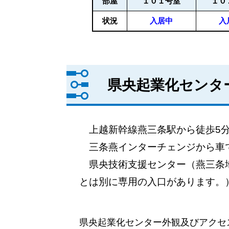
部屋
１０１号室
１０
状況
入居中
入
県央起業化センタ
上越新幹線燕三条駅から徒歩5
三条燕インターチェンジから車で
県央技術支援センター（燕三条地
とは別に専用の入口があります
県央起業化センター外観及びアクセ