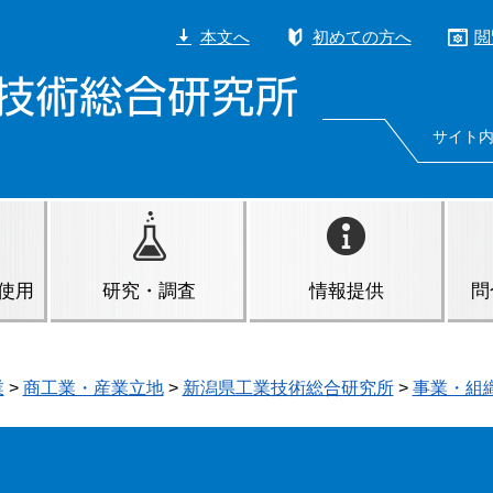
本文へ
初めての方へ
閲
サイト
使用
研究・調査
情報提供
問
業
>
商工業・産業立地
>
新潟県工業技術総合研究所
>
事業・組