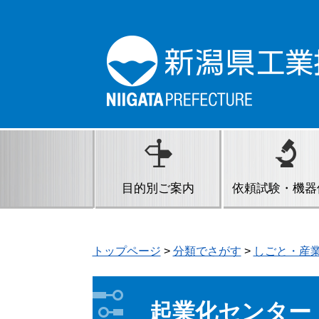
ペ
メ
ー
ニ
ジ
ュ
の
ー
先
を
頭
飛
で
ば
す。
し
て
本
文
目的別ご案内
依頼試験・機器
へ
トップページ
>
分類でさがす
>
しごと・産
本
文
起業化センター