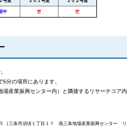
２号室
２０１号室
２０２号室
居中
空
空
ー
分。
5分の場所にあります。
場産業振興センター内）と隣接するリサーチコア内
。）
ス（
三条市須頃１丁目１７ 燕三条地場産業振興センター リ