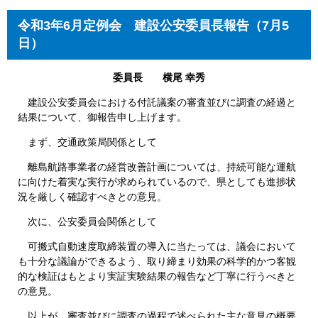
令和3年6月定例会
建設公安
委員長報告（7月5
日）
委員長 横尾 幸秀
建設公安委員会における付託議案の審査並びに調査の経過と
結果について、御報告申し上げます。
まず、交通政策局関係として
離島航路事業者の経営改善計画については、持続可能な運航
に向けた着実な実行が求められているので、県としても進捗状
況を厳しく確認すべきとの意見。
次に、公安委員会関係として
可搬式自動速度取締装置の導入に当たっては、議会において
も十分な議論ができるよう、取り締まり効果の科学的かつ客観
的な検証はもとより実証実験結果の報告など丁寧に行うべきと
の意見。
以上が、審査並びに調査の過程で述べられた主な意見の概要