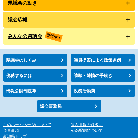
県議会の動き
議会広報
受付中！
みんなの県議会
県議会のしくみ
議員提案による政策条例
傍聴するには
請願・陳情の手続き
情報公開制度等
政務活動費
議会事務局
このホームページについて
個人情報の取扱い
免責事項
RSS配信について
新潟県トップ