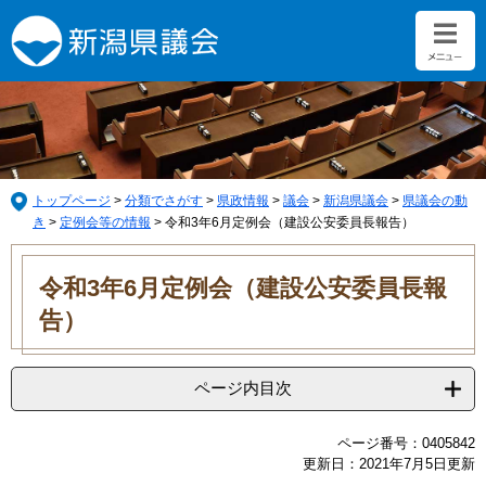
ペ
メ
ー
ニ
ジ
ュ
の
ー
先
を
頭
飛
で
ば
す。
し
て
トップページ
>
分類でさがす
>
県政情報
>
議会
>
新潟県議会
>
県議会の動
本
き
>
定例会等の情報
>
令和3年6月定例会（建設公安委員長報告）
文
本
へ
文
令和3年6月定例会（建設公安委員長報
告）
ページ内目次
ページ番号：0405842
更新日：2021年7月5日更新