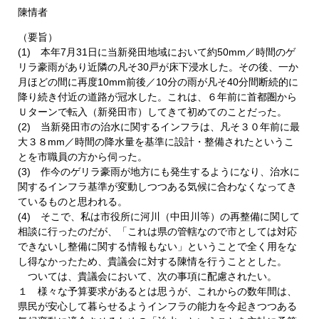
陳情者
（要旨）
(1) 本年7月31日に当新発田地域において約50mm／時間のゲ
リラ豪雨があり近隣の凡そ30戸が床下浸水した。その後、一か
月ほどの間に再度10mm前後／10分の雨が凡そ40分間断続的に
降り続き付近の道路が冠水した。これは、６年前に首都圏から
Ｕターンで転入（新発田市）してきて初めてのことだった。
(2) 当新発田市の治水に関するインフラは、凡そ３０年前に最
大３８mm／時間の降水量を基準に設計・整備されたというこ
とを市職員の方から伺った。
(3) 作今のゲリラ豪雨が地方にも発生するようになり、治水に
関するインフラ基準が変動しつつある気候に合わなくなってき
ているものと思われる。
(4) そこで、私は市役所に河川（中田川等）の再整備に関して
相談に行ったのだが、「これは県の管轄なので市としては対応
できないし整備に関する情報もない」ということで全く用をな
し得なかったため、貴議会に対する陳情を行うこととした。
ついては、貴議会において、次の事項に配慮されたい。
１ 様々な予算要求があるとは思うが、これからの数年間は、
県民が安心して暮らせるようインフラの能力を今起きつつある