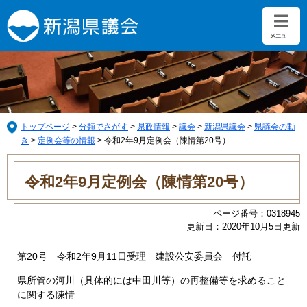
ペ
メ
ー
ニ
ジ
ュ
の
ー
先
を
頭
飛
で
ば
す。
し
て
トップページ
>
分類でさがす
>
県政情報
>
議会
>
新潟県議会
>
県議会の動
本
き
>
定例会等の情報
>
令和2年9月定例会（陳情第20号）
文
本
へ
文
令和2年9月定例会（陳情第20号）
ページ番号：0318945
更新日：2020年10月5日更新
第20号 令和2年9月11日受理 建設公安委員会 付託
県所管の河川（具体的には中田川等）の再整備等を求めること
に関する陳情