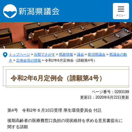
ペ
メ
ー
ニ
ジ
ュ
の
ー
先
を
頭
飛
で
ば
す。
し
て
トップページ
>
分類でさがす
>
県政情報
>
議会
>
新潟県議会
>
県議会の動
本
き
>
定例会等の情報
>
令和2年6月定例会（請願第4号）
文
本
へ
文
令和2年6月定例会（請願第4号）
ページ番号：0293199
更新日：2020年6月22日更新
第4号 令和2年６月10日受理 厚生環境委員会 付託
後期高齢者の医療費窓口負担の現状維持を求める意見書提出に
関する請願