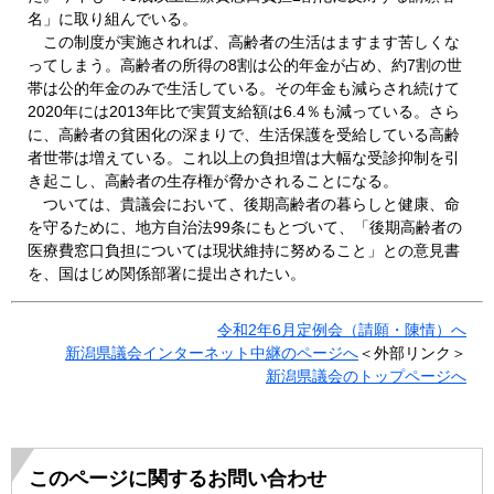
名」に取り組んでいる。
この制度が実施されれば、高齢者の生活はますます苦しくな
ってしまう。高齢者の所得の8割は公的年金が占め、約7割の世
帯は公的年金のみで生活している。その年金も減らされ続けて
2020年には2013年比で実質支給額は6.4％も減っている。さら
に、高齢者の貧困化の深まりで、生活保護を受給している高齢
者世帯は増えている。これ以上の負担増は大幅な受診抑制を引
き起こし、高齢者の生存権が脅かされることになる。
ついては、貴議会において、後期高齢者の暮らしと健康、命
を守るために、地方自治法99条にもとづいて、「後期高齢者の
医療費窓口負担については現状維持に努めること」との意見書
を、国はじめ関係部署に提出されたい。
令和2年6月定例会（請願・陳情）へ
新潟県議会インターネット中継のページへ
＜外部リンク＞
新潟県議会のトップページへ
このページに関するお問い合わせ