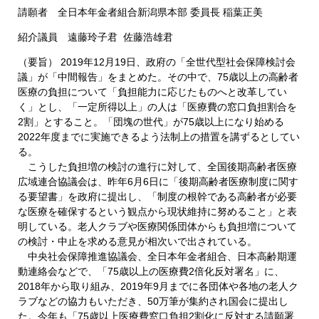
請願者 全日本年金者組合新潟県本部 委員長 稲葉正美
紹介議員 遠藤玲子君 佐藤浩雄君
（要旨） 2019年12月19日、政府の「全世代型社会保障検討会
議」が「中間報告」をまとめた。その中で、75歳以上の高齢者
医療の負担について「負担能力に応じたものへと改革してい
く」とし、「一定所得以上」の人は「医療費の窓口負担割合を
2割」とすること。「団塊の世代」が75歳以上になり始める
2022年度までに実施できるよう法制上の措置を講ずるとしてい
る。
こうした負担増の検討の進行に対して、全国後期高齢者医療
広域連合協議会は、昨年6月6日に「後期高齢者医療制度に関す
る要望書」を政府に提出し、「制度の根幹である高齢者が必要
な医療を確保するという観点から現状維持に努めること」と表
明している。老人クラブや医療関係団体からも負担増について
の検討・中止を求める意見が相次いで出されている。
中央社会保障推進協議会、全日本年金者組合、日本高齢期運
動連絡会などで、「75歳以上の医療費2倍化反対署名」に、
2018年から取り組み、2019年9月までに各団体や各地の老人ク
ラブなどの協力もいただき、50万筆が集約され国会に提出し
た。今年も「75歳以上医療費窓口負担2割化に反対する請願署