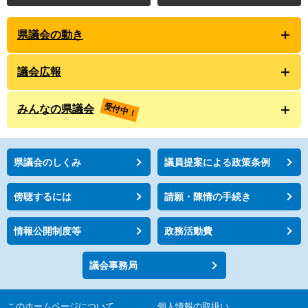
県議会の動き
議会広報
受付中！
みんなの県議会
県議会のしくみ
議員提案による政策条例
傍聴するには
請願・陳情の手続き
情報公開制度等
政務活動費
議会事務局
このホームページについて
個人情報の取扱い