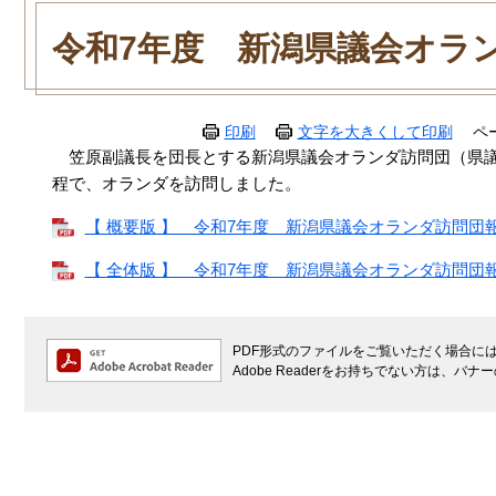
本
文
令和7年度 新潟県議会オラ
印刷
文字を大きくして印刷
ペ
笠原副議長を団長とする新潟県議会オランダ訪問団（県議会
程で、オランダを訪問しました。
【 概要版 】 令和7年度 新潟県議会オランダ訪問団報告書
【 全体版 】 令和7年度 新潟県議会オランダ訪問団報告書
PDF形式のファイルをご覧いただく場合には、A
Adobe Readerをお持ちでない方は、