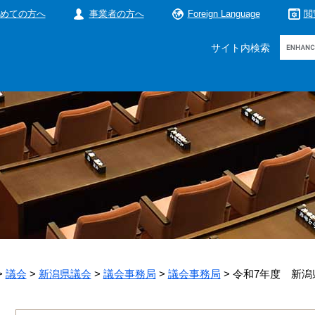
めての方へ
事業者の方へ
Foreign Language
閲
Google
サイト内検索
カ
ス
タ
ム
検
索
>
議会
>
新潟県議会
>
議会事務局
>
議会事務局
>
令和7年度 新潟