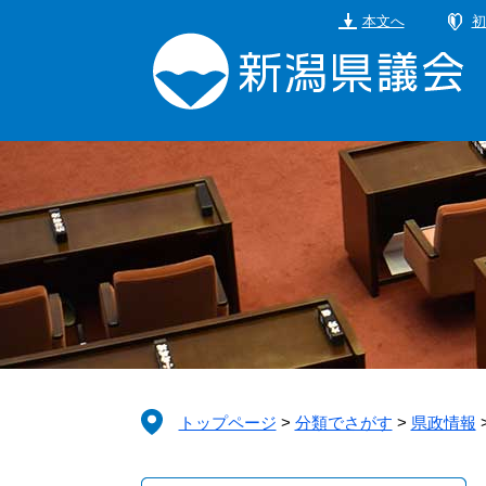
ペ
メ
本文へ
初
ー
ニ
ジ
ュ
の
ー
先
を
頭
飛
で
ば
す。
し
て
本
文
へ
トップページ
>
分類でさがす
>
県政情報