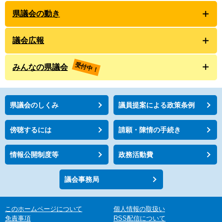
県議会の動き
議会広報
受付中！
みんなの県議会
県議会のしくみ
議員提案による政策条例
傍聴するには
請願・陳情の手続き
情報公開制度等
政務活動費
議会事務局
このホームページについて
個人情報の取扱い
免責事項
RSS配信について