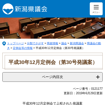
ペ
メ
ー
ニ
ジ
ュ
の
ー
先
を
頭
飛
で
ば
す。
し
て
トップページ
>
分類でさがす
>
県政情報
>
議会
>
新潟県議会
>
県議会の動
本
き
>
定例会等の情報
>
平成30年12月定例会（第30号発議案）
文
本
へ
文
平成30年12月定例会（第30号発議案）
ページ内目次
ページ番号：0121177
更新日：2019年6月29日更新
平成30年12月定例会で上程された発議案