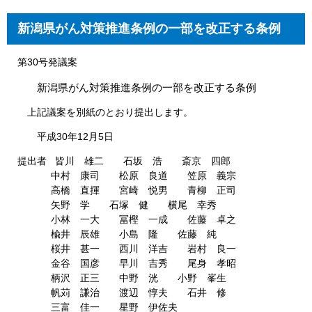
新潟県がん対策推進条例の一部を改正する条例
第30号発議案
新潟県がん対策推進条例の一部を改正する条例
上記議案を別紙のとおり提出します。
平成30年12月5日
提出者 皆川 雄二 石坂 浩 斎京 四郎
中村 康司 松原 良道 笠原 義宗
高橋 直揮 宮崎 悦男 青柳 正司
矢野 学 石塚 健 横尾 幸秀
小林 一大 冨樫 一成 佐藤 卓之
楡井 辰雄 小島 隆 佐藤 純
桜井 甚一 西川 洋吉 岩村 良一
金谷 国彦 早川 吉秀 尾身 孝昭
柄沢 正三 中野 洸 小野 峯生
帆苅 謙治 渡辺 惇夫 石井 修
三富 佳一 星野 伊佐夫