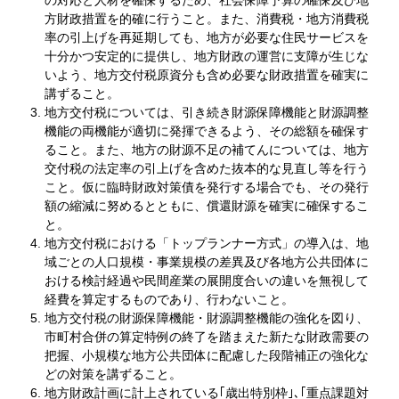
方財政措置を的確に行うこと。また、消費税・地方消費税
率の引上げを再延期しても、地方が必要な住民サービスを
十分かつ安定的に提供し、地方財政の運営に支障が生じな
いよう、地方交付税原資分も含め必要な財政措置を確実に
講ずること。
地方交付税については、引き続き財源保障機能と財源調整
機能の両機能が適切に発揮できるよう、その総額を確保す
ること。また、地方の財源不足の補てんについては、地方
交付税の法定率の引上げを含めた抜本的な見直し等を行う
こと。仮に臨時財政対策債を発行する場合でも、その発行
額の縮減に努めるとともに、償還財源を確実に確保するこ
と。
地方交付税における「トップランナー方式」の導入は、地
域ごとの人口規模・事業規模の差異及び各地方公共団体に
おける検討経過や民間産業の展開度合いの違いを無視して
経費を算定するものであり、行わないこと。
地方交付税の財源保障機能・財源調整機能の強化を図り、
市町村合併の算定特例の終了を踏まえた新たな財政需要の
把握、小規模な地方公共団体に配慮した段階補正の強化な
どの対策を講ずること。
地方財政計画に計上されている｢歳出特別枠｣､｢重点課題対