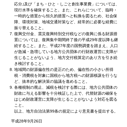
応分｣及び「まち・ひと・しごと創生事業費」については、
現行水準を確保すること。また、これらについて、臨時・
一時的な措置から恒久的措置へと転換を図るため、社会保
障、環境対策、地域交通対策など、経常的に必要な経費に
振り替えること。
復興交付金、震災復興特別交付税などの復興に係る財源措
置については、復興集中期間終了後の平成29年度以降も継
続すること。また、平成27年度の国勢調査を踏まえ、人口
が急減・急増している地方公共団体の行財政運営に支障が
生じることがないよう、地方交付税算定のあり方を引き続
き検討すること。
地域間の財源偏在性の是正のため、偏在性の小さい所得
税・消費税を対象に国税から地方税への財源移譲を行うな
ど、抜本的な解決策の協議を進めること。
各種税制の廃止、減税を検討する際には、地方公共団体の
財政に与える影響を十分検証した上で、代替財源の確保を
はじめ財政運営に支障が生じることがないよう対応を図る
こと。
以上、地方自治法第99条の規定により意見書を提出する。
平成28年9月26日