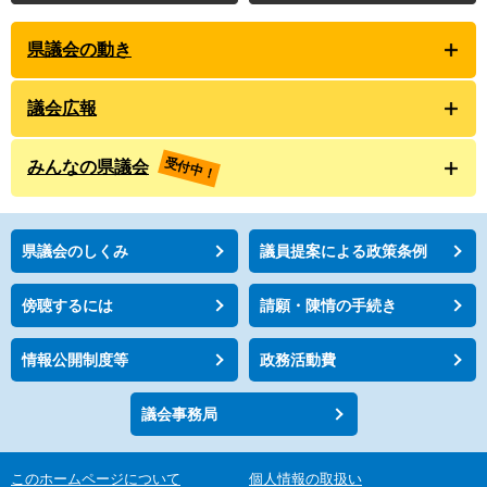
県議会の動き
議会広報
受付中！
みんなの県議会
県議会のしくみ
議員提案による政策条例
傍聴するには
請願・陳情の手続き
情報公開制度等
政務活動費
議会事務局
このホームページについて
個人情報の取扱い