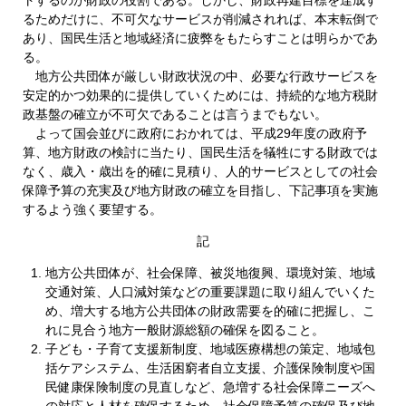
るためだけに、不可欠なサービスが削減されれば、本末転倒で
あり、国民生活と地域経済に疲弊をもたらすことは明らかであ
る。
地方公共団体が厳しい財政状況の中、必要な行政サービスを
安定的かつ効果的に提供していくためには、持続的な地方税財
政基盤の確立が不可欠であることは言うまでもない。
よって国会並びに政府におかれては、平成29年度の政府予
算、地方財政の検討に当たり、国民生活を犠牲にする財政では
なく、歳入・歳出を的確に見積り、人的サービスとしての社会
保障予算の充実及び地方財政の確立を目指し、下記事項を実施
するよう強く要望する。
記
地方公共団体が、社会保障、被災地復興、環境対策、地域
交通対策、人口減対策などの重要課題に取り組んでいくた
め、増大する地方公共団体の財政需要を的確に把握し、こ
れに見合う地方一般財源総額の確保を図ること。
子ども・子育て支援新制度、地域医療構想の策定、地域包
括ケアシステム、生活困窮者自立支援、介護保険制度や国
民健康保険制度の見直しなど、急増する社会保障ニーズへ
の対応と人材を確保するため、社会保障予算の確保及び地