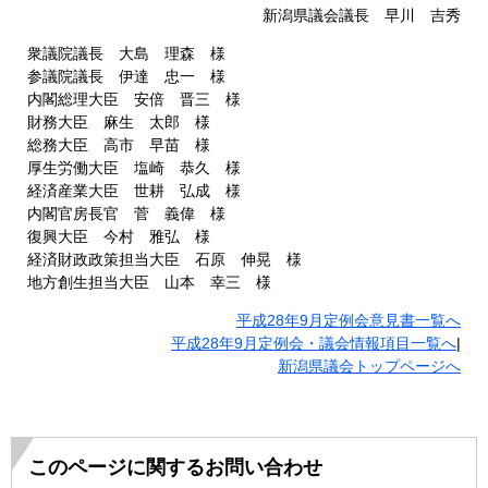
新潟県議会議長 早川 吉秀
衆議院議長 大島 理森 様
参議院議長 伊達 忠一 様
内閣総理大臣 安倍 晋三 様
財務大臣 麻生 太郎 様
総務大臣 高市 早苗 様
厚生労働大臣 塩崎 恭久 様
経済産業大臣 世耕 弘成 様
内閣官房長官 菅 義偉 様
復興大臣 今村 雅弘 様
経済財政政策担当大臣 石原 伸晃 様
地方創生担当大臣 山本 幸三 様
平成28年9月定例会意見書一覧へ
平成28年9月定例会・議会情報項目一覧へ
|
新潟県議会トップページへ
このページに関するお問い合わせ