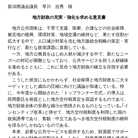
新潟県議会議長 早川 吉秀 様
地方財政の充実・強化を求める意見書
地方公共団体は、子育て支援、医療、介護などの社会保障、
被災地の復興、環境対策、地域交通の維持など、果たす役割が
拡大する中で、人口減少対策を含む地方版総合戦略の策定・実
行など、新たな政策課題に直面している。
一方、地方公務員をはじめ人材が減少する中で、新たなニー
ズへの対応が困難となっており、公共サービスを担う人材確保
を進めるとともに、これに見合う地方財政の確立を目指す必要
がある。
こうした状況にもかかわらず、社会保障と地方財政を二大タ
ーゲットとした歳出の圧縮に向けた議論が加速している。特
に、今年度から開始された「トップランナー方式」の導入は、
民間委託を前提とした地方交付税算定を容認するものであり、
地方財政全体の安易な縮小が危惧されるものとなっている｡｢イ
ンセンティブ改革｣と併せて、地方交付税制度を利用した国の
政策誘導であり、客観・中立であるべき地方交付税制度の根幹
を揺るがしかねないものである。
本来、必要な公共サービスを提供するため、財源面でサポー
トするのが財政の役割である。しかし、財政再建目標を達成す