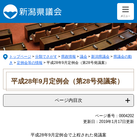
ペ
メ
ー
ニ
ジ
ュ
の
ー
先
を
頭
飛
で
ば
す。
し
て
トップページ
>
分類でさがす
>
県政情報
>
議会
>
新潟県議会
>
県議会の動
本
き
>
定例会等の情報
>
平成28年9月定例会（第28号発議案）
文
本
へ
文
平成28年9月定例会（第28号発議案）
ページ内目次
ページ番号：0004202
更新日：2019年1月17日更新
平成28年9月定例会で上程された発議案