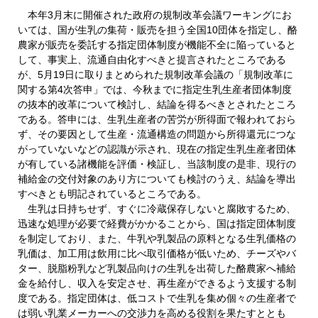
本年3月末に開催された政府の規制改革会議ワーキングにお
いては、国が生乳の集荷・販売を担う全国10団体を指定し、酪
農家が販売を委託する指定団体制度が機能不全に陥っていると
して、事実上、流通自由化すべきと提言されたところである
が、5月19日に取りまとめられた規制改革会議の「規制改革に
関する第4次答申」では、今秋までに指定生乳生産者団体制度
の抜本的改革について検討し、結論を得るべきとされたところ
である。答申には、生乳生産者の苦労が所得面で報われておら
ず、その要因として生産・流通構造の問題から所得還元につな
がっていないなどの認識が示され、現在の指定生乳生産者団体
が有している諸機能を評価・検証し、当該制度の是非、現行の
補給金の交付対象のあり方についても検討のうえ、結論を導出
すべきとも明記されているところである。
生乳は日持ちせず、すぐに冷蔵保存しないと腐敗するため、
迅速な処理が必要で経費がかかることから、国は指定団体制度
を制定しており、また、牛乳や乳製品の原料となる生乳価格の
乳価は、加工用は飲用に比べ取引価格が低いため、チーズやバ
ター、脱脂粉乳など乳製品向けの生乳を出荷した酪農家へ補給
金を給付し、収入を安定させ、再生産ができるよう支援する制
度である。指定団体は、低コストで生乳を集め個々の生産者で
は弱い乳業メーカーへの交渉力を高める役割を果たすととも