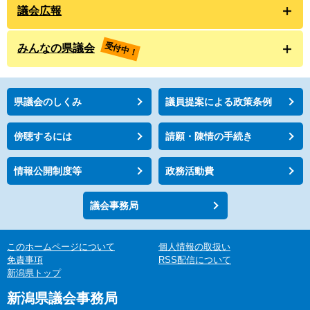
議会広報
受付中！
みんなの県議会
県議会のしくみ
議員提案による政策条例
傍聴するには
請願・陳情の手続き
情報公開制度等
政務活動費
議会事務局
このホームページについて
個人情報の取扱い
免責事項
RSS配信について
新潟県トップ
新潟県議会事務局