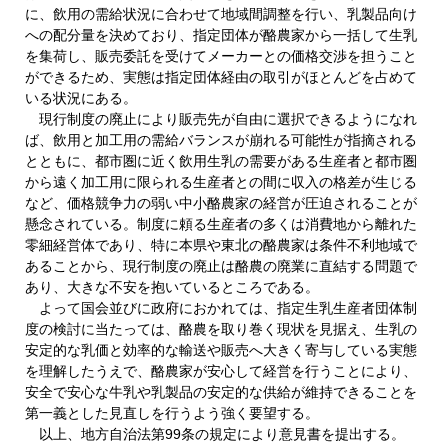
に、飲用の需給状況に合わせて地域間調整を行い、乳製品向け
への配分量を決めており、指定団体が酪農家から一括して生乳
を集荷し、販売委託を受けてメーカーとの価格交渉を担うこと
ができるため、実態は指定団体経由の取引がほとんどを占めて
いる状況にある。
現行制度の廃止により販売先が自由に選択できるようになれ
ば、飲用と加工用の需給バランスが崩れる可能性が指摘される
とともに、都市圏に近く飲用生乳の需要がある生産者と都市圏
から遠く加工用に限られる生産者との間に収入の格差が生じる
など、価格競争力の弱い中小酪農家の経営が圧迫されることが
懸念されている。制度に頼る生産者の多くは消費地から離れた
零細経営体であり、特に本県や東北の酪農家は条件不利地域で
あることから、現行制度の廃止は酪農の廃業に直結する問題で
あり、大きな不安を抱いているところである。
よって国会並びに政府におかれては、指定生乳生産者団体制
度の検討に当たっては、酪農を取り巻く現状を見据え、生乳の
安定的な乳価と効率的な輸送や販売へ大きく寄与している実態
を理解したうえで、酪農家が安心して経営を行うことにより、
安全で安心な牛乳や乳製品の安定的な供給が維持できることを
第一義とした見直しを行うよう強く要望する。
以上、地方自治法第99条の規定により意見書を提出する。