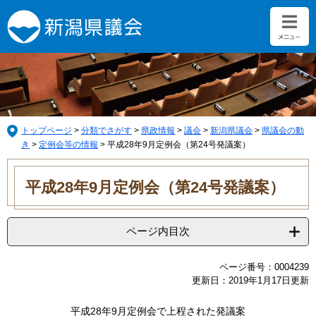
ペ
メ
ー
ニ
ジ
ュ
の
ー
先
を
頭
飛
で
ば
す。
し
て
トップページ
>
分類でさがす
>
県政情報
>
議会
>
新潟県議会
>
県議会の動
本
き
>
定例会等の情報
>
平成28年9月定例会（第24号発議案）
文
本
へ
文
平成28年9月定例会（第24号発議案）
ページ内目次
ページ番号：0004239
更新日：2019年1月17日更新
平成28年9月定例会で上程された発議案