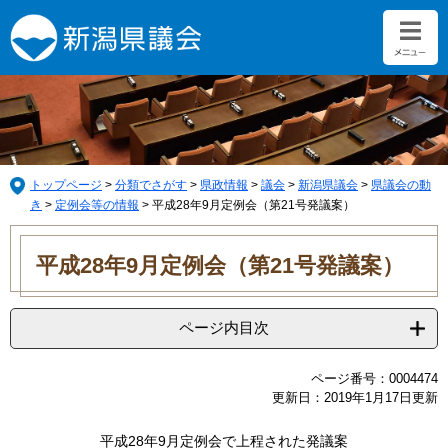
ペ
メ
ー
ニ
ジ
ュ
の
ー
先
を
頭
飛
で
ば
す。
し
て
トップページ
>
分類でさがす
>
県政情報
>
議会
>
新潟県議会
>
県議会の動
本
き
>
定例会等の情報
>
平成28年9月定例会（第21号発議案）
文
本
へ
文
平成28年9月定例会（第21号発議案）
ページ内目次
ページ番号：0004474
更新日：2019年1月17日更新
平成28年9月定例会で上程された発議案