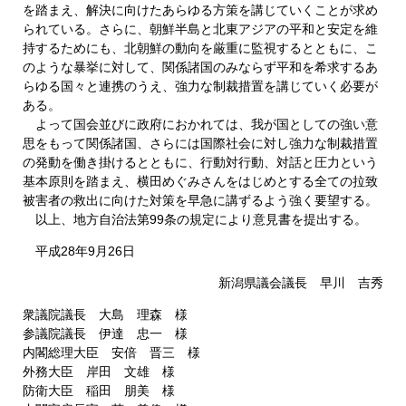
を踏まえ、解決に向けたあらゆる方策を講じていくことが求め
られている。さらに、朝鮮半島と北東アジアの平和と安定を維
持するためにも、北朝鮮の動向を厳重に監視するとともに、こ
のような暴挙に対して、関係諸国のみならず平和を希求するあ
らゆる国々と連携のうえ、強力な制裁措置を講じていく必要が
ある。
よって国会並びに政府におかれては、我が国としての強い意
思をもって関係諸国、さらには国際社会に対し強力な制裁措置
の発動を働き掛けるとともに、行動対行動、対話と圧力という
基本原則を踏まえ、横田めぐみさんをはじめとする全ての拉致
被害者の救出に向けた対策を早急に講ずるよう強く要望する。
以上、地方自治法第99条の規定により意見書を提出する。
平成28年9月26日
新潟県議会議長 早川 吉秀
衆議院議長 大島 理森 様
参議院議長 伊達 忠一 様
内閣総理大臣 安倍 晋三 様
外務大臣 岸田 文雄 様
防衛大臣 稲田 朋美 様