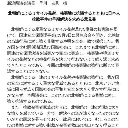
新潟県議会議長 早川 吉秀 様
北朝鮮によるミサイル発射、核実験に抗議するとともに日本人
拉致事件の早期解決を求める意見書
北朝鮮による度重なるミサイル発射及び5度目の核実験を受
けて、国連安全保障理事会は9月9日に緊急会合を開き、北朝鮮
の当該行為に対し強く非難する声明を全会一致で採択した。我
が国を含む関係諸国及び国際社会は、これまでも北朝鮮に対し
関連の安保理決議を誠実かつ完全に実施し、核実験や弾道ミサ
イルの発射などの挑発行為を決して行わないよう繰り返し求め
てきたところであり、今回の北朝鮮の核実験の強行は断じて容
認することはできない。
北朝鮮による一連のミサイル発射や核実験の強行は、我が国
の安全に対するより重大な脅威であるとともに、北東アジア地
域に限らず広く国際社会の平和と安全を大きく脅かす行為にほ
かならず、本県議会は、このたびの北朝鮮による暴挙に対し、
強く抗議するものである。
また、拉致被害者家族の方々は、北朝鮮の一連の行動に大き
な憤りを感じている一方で、解決への道が遠くなったのではな
いかとの懸念を募らせており、政府においては、むしろこのた
びの暴挙に対する強い制裁が被害者救出の糸口となり得ること