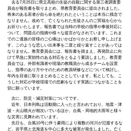
去る7月25日に県立高校の生徒の自殺に関する第三者調査委
員会が報告書を取りまとめ、県教育委員会に提出されました。
将来のある若者が自ら命を絶たれたということは本当に残念で
なりません。改めて、亡くなられた生徒さんのご冥福を心から
お祈りいたします。報告書では当時の学校の指導や事後対応に
ついて、問題点の指摘や様々な提言がなされています。これま
でのご遺族の皆様のご心痛はいかばかりかとお察し申し上げま
す。このような悲しい出来事を二度と繰り返すことがあっては
なりません。教育委員会には、報告書を踏まえ、再発防止に向
けて早急に実効性のある対応をとるよう要請しました。教育委
員会では、外部有識者や現場の教職員から成るチームを設置
し、指導のあり方やそのための教員研修などについて検討し、
年内を目途に取りまとめることとしています。私としても、こ
うした対応が学校現場での悲劇をなくす実践につながることを
切に願っています。
次に、防災・減災対策についてです。
近年、日本列島は活動期に入ったと言われており、地震・津
波・火山噴火が相次いでいるほか、台風・局地的大雨等と様々
な災害に見舞われています。
先日も、台風10号に伴う豪雨により複数の河川が氾濫するな
ど、岩手県と北海道を中心に多大な被害が発生しました。亡く