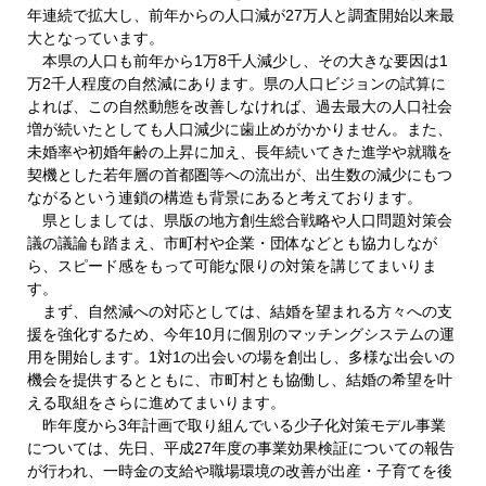
年連続で拡大し、前年からの人口減が27万人と調査開始以来最
大となっています。
本県の人口も前年から1万8千人減少し、その大きな要因は1
万2千人程度の自然減にあります。県の人口ビジョンの試算に
よれば、この自然動態を改善しなければ、過去最大の人口社会
増が続いたとしても人口減少に歯止めがかかりません。また、
未婚率や初婚年齢の上昇に加え、長年続いてきた進学や就職を
契機とした若年層の首都圏等への流出が、出生数の減少にもつ
ながるという連鎖の構造も背景にあると考えております。
県としましては、県版の地方創生総合戦略や人口問題対策会
議の議論も踏まえ、市町村や企業・団体などとも協力しなが
ら、スピード感をもって可能な限りの対策を講じてまいりま
す。
まず、自然減への対応としては、結婚を望まれる方々への支
援を強化するため、今年10月に個別のマッチングシステムの運
用を開始します。1対1の出会いの場を創出し、多様な出会いの
機会を提供するとともに、市町村とも協働し、結婚の希望を叶
える取組をさらに進めてまいります。
昨年度から3年計画で取り組んでいる少子化対策モデル事業
については、先日、平成27年度の事業効果検証についての報告
が行われ、一時金の支給や職場環境の改善が出産・子育てを後