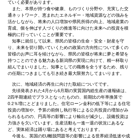
ていく必要があります。
また、本県が持つ食や健康、ものづくり分野や、充実した交
通ネットワーク、恵まれたエネルギー・地域資源などの強みを
活かしながら、将来の人口増加や県民所得の向上、地域産業の
育成、個を伸ばす人づくりの推進等に向けた未来への投資を積
極的に行っていくことが重要です。
知事に就任して以来、県民の皆様の生命・安全・財産を守
り、未来を切り開いていくための政策の方向性について多くの
皆様のお声に耳を傾けながら、県民の皆様が将来に夢と希望を
持つことのできる魅力ある新潟県の実現に向けて、精一杯取り
組んでまいりました。知事としての職務を全うするため、残り
の任期につきましても引き続き最大限努力してまいります。
次に、地域経済の再生に向けた取組についてです。
先頃発表された4月から6月期の実質国内総生産の速報値は、
2四半期連続でプラスとなったものの、前期比の年率換算で
0.2％増にとどまりました。住宅ローン金利の低下等による住宅
投資の増加や、予算の前倒し執行等による公共投資の増加がみ
られるものの、円高等の影響により輸出が減少し、設備投資は
力強さを欠いています。生産活動も一進一退の状況にあるな
ど、実体経済は踊り場にあると考えております。
今後も、英国のEU離脱問題等の影響による世界経済低迷や成