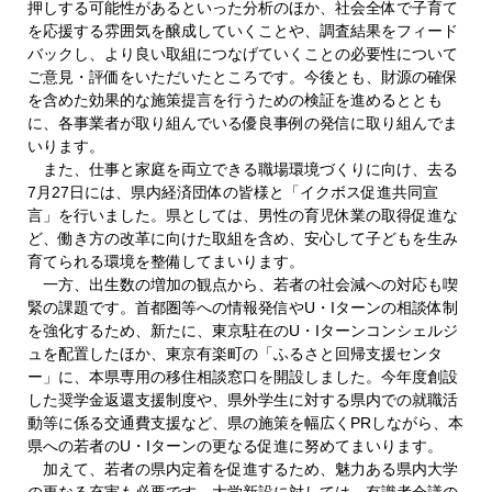
押しする可能性があるといった分析のほか、社会全体で子育て
を応援する雰囲気を醸成していくことや、調査結果をフィード
バックし、より良い取組につなげていくことの必要性について
ご意見・評価をいただいたところです。今後とも、財源の確保
を含めた効果的な施策提言を行うための検証を進めるととも
に、各事業者が取り組んでいる優良事例の発信に取り組んでま
いります。
また、仕事と家庭を両立できる職場環境づくりに向け、去る
7月27日には、県内経済団体の皆様と「イクボス促進共同宣
言」を行いました。県としては、男性の育児休業の取得促進な
ど、働き方の改革に向けた取組を含め、安心して子どもを生み
育てられる環境を整備してまいります。
一方、出生数の増加の観点から、若者の社会減への対応も喫
緊の課題です。首都圏等への情報発信やU・Iターンの相談体制
を強化するため、新たに、東京駐在のU・Iターンコンシェルジ
ュを配置したほか、東京有楽町の「ふるさと回帰支援センタ
ー」に、本県専用の移住相談窓口を開設しました。今年度創設
した奨学金返還支援制度や、県外学生に対する県内での就職活
動等に係る交通費支援など、県の施策を幅広くPRしながら、本
県への若者のU・Iターンの更なる促進に努めてまいります。
加えて、若者の県内定着を促進するため、魅力ある県内大学
の更なる充実も必要です。大学新設に対しては、有識者会議の