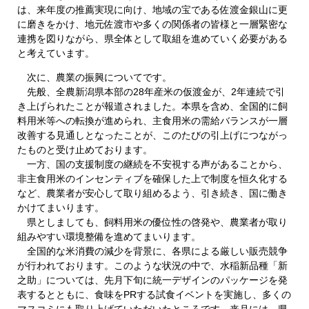
は、来年度の推薦実現に向け、地域の宝である佐渡金銀山に更
に磨きをかけ、地元佐渡市や多くの関係者の皆様と一層緊密な
連携を図りながら、県全体として取組を進めていく必要がある
と考えています。
次に、農業の振興についてです。
先般、全農新潟県本部の28年産米の仮渡金が、2年連続で引
き上げられたことが報道されました。本県を含め、全国的に飼
料用米等への転換が進められ、主食用米の需給バランスが一層
改善する見通しとなったことが、このたびの引上げにつながっ
たものと受け止めております。
一方、国の支援制度の継続を不安視する声があることから、
非主食用米のインセンティブを確保した上で制度を恒久化する
など、農業者が安心して取り組めるよう、引き続き、国に働き
かけてまいります。
県としましても、飼料用米の優位性の啓発や、農業者が取り
組みやすい環境整備を進めてまいります。
全国的な米消費の減少を背景に、各県による厳しい販売競争
が行われております。このような状況の中で、水稲新品種「新
之助」については、先月下旬に統一デザインのパッケージを発
表するとともに、食味をPRする試食イベントを実施し、多くの
マスコミにも取り上げていただいたところです。来月には、県