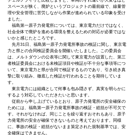
スペースが狭く、廃炉というプロジェクトの最前線で、線量管
理や安全管理に苦労しながら作業が進められている印象を受け
ました。
福島第一原子力発電所については、東京電力だけではなく、
社会全体で廃炉を進める環境を整えるための対応が必要ではな
いかと感じたところです。
先月31日、福島第一原子力発電所事故の検証に関し、東京電
力と県との合同検証委員会を開催いたしました。この委員会
は、メルトダウンの公表等に関して東京電力が設置した、第三
者検証委員会における未検証項目や検証が不十分な事項等につ
いて、東京電力と県が合同で検証するものであり、引き続き真
摯に取り組み、徹底した検証が行われることを期待していま
す。
東京電力には組織として何事も包み隠さず、真実を明らかに
するよう対応していただきたいと思います。
従前から申し上げているとおり、原子力発電所の安全確保の
ためには、福島第一原子力発電所事故の検証・総括が不可欠で
す。それがなければ、同じことを繰り返すおそれもあり、原子
力発電所の安全が確保できないものと考えております。同様
に、事故の検証・総括がないまま策定された規制基準では、安
全確保はできません。