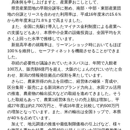
具体例を申し上げますと、産業夢おこしとして、
県営産業団地の早期分譲等に努め、南部・中部・東部産業団
地の分譲とリースを合わせた利用率は、平成16年度末の15.6％
から昨年度末は71.8％まで高まりました。
また、全国に先駆け導入したマイナス金利制度による産業へ
の支援などもあり、本県中小企業の設備投資は、全国平均を大
きく上回った水準で推移しています。
新規高卒者の就職率は、リーマンショック時においてもほぼ
100％を維持し、セーフティネットを機能させることができま
した。
存続の必要性が議論されていたネスパスは、年間で入館者
100万人、販売額6億円を超え、大阪のじょんのびにいがたと合
わせ、新潟の情報発信拠点の役割を果たしています。
さらに、農家所得の向上を目標に、経営体の確保・育成や、
区分集荷・販売による新潟米のブランド力向上、水田フル活用
の推進、農産物の輸出拡大などの取組を進めてきました。そう
した取組もあって、農業1経営体当たりの売上額は増加し、平
成27年度は約2,700万円と、平成16年度と比較して約500万円
の増加となっています。また、米の輸出は全国トップで、本県
が40％を占めています。
加えて、地元調達の推進や最低制限価格の引上げなど、様々
な施策を重ねた結果、全国46位に甘んじていた設計労務単価は