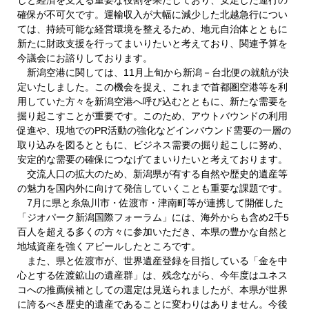
確保が不可欠です。運輸収入が大幅に減少した北越急行につい
ては、持続可能な経営環境を整えるため、地元自治体とともに
新たに財政支援を行ってまいりたいと考えており、関連予算を
今議会にお諮りしております。
新潟空港に関しては、11月上旬から新潟－台北便の就航が決
定いたしました。この機会を捉え、これまで首都圏空港等を利
用していた方々を新潟空港へ呼び込むとともに、新たな需要を
掘り起こすことが重要です。このため、アウトバウンドの利用
促進や、現地でのPR活動の強化などインバウンド需要の一層の
取り込みを図るとともに、ビジネス需要の掘り起こしに努め、
安定的な需要の確保につなげてまいりたいと考えております。
交流人口の拡大のため、新潟県が有する自然や歴史的遺産等
の魅力を国内外に向けて発信していくことも重要な課題です。
7月に県と糸魚川市・佐渡市・津南町等が連携して開催した
「ジオパーク新潟国際フォーラム」には、海外からも含め2千5
百人を超える多くの方々に参加いただき、本県の豊かな自然と
地域資産を強くアピールしたところです。
また、県と佐渡市が、世界遺産登録を目指している「金を中
心とする佐渡鉱山の遺産群」は、残念ながら、今年度はユネス
コへの推薦候補としての選定は見送られましたが、本県が世界
に誇るべき歴史的遺産であることに変わりはありません。今後