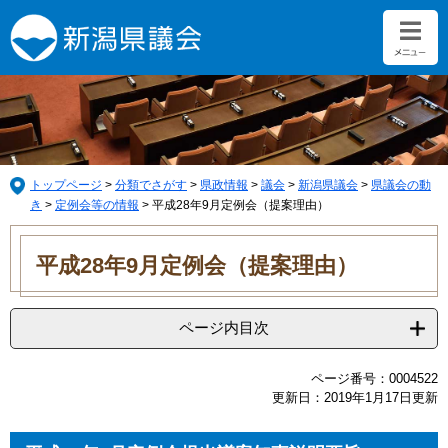
ペ
メ
ー
ニ
ジ
ュ
の
ー
先
を
頭
飛
で
ば
す。
し
て
トップページ
>
分類でさがす
>
県政情報
>
議会
>
新潟県議会
>
県議会の動
本
き
>
定例会等の情報
>
平成28年9月定例会（提案理由）
文
本
へ
文
平成28年9月定例会（提案理由）
ページ内目次
ページ番号：0004522
更新日：2019年1月17日更新