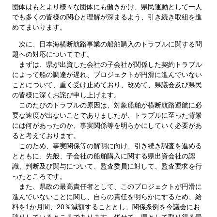
団体はもとより様々な団体にも働きかけ、県民運動として一人
でも多くの皆様の関心と理解が深まるよう、引き続き取組を進
めてまいります。
次に、日本海横断航路事業の船舶購入のトラブルに関する問
題への対応についてです。
まずは、県が出資した会社の子会社が関係した契約トラブル
によって船の調達が遅れ、プロジェクトが円滑に進んでいない
ことについて、重く受け止めており、改めて、県議会及び県民
の皆様に深くお詫び申し上げます。
このたびのトラブルの原因は、対象船舶が横断航路運航に必
要な速度が出ないことでありましたが、トラブルに至った背景
には何があったのか、事実関係等を明らかにしていく必要があ
ると考えております。
このため、事実関係等の解明に向け、引き続き調査を進める
とともに、先般、子会社の船舶購入に関する県出資会社の認
識、判断及び関与について、監査委員に対して、監査要求を行
ったところです。
また、県政の最高責任者として、このプロジェクトが円滑に
進んでいないことに関し、自らの責任を明らかにするため、給
料を1か月間、20％減額することとし、関係条例を今議会にお
諮りしているところであります。併せて、県として取り得る最