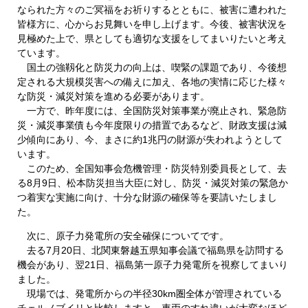
なられた方々のご冥福をお祈りするとともに、被害に遭われた
皆様方に、心からお見舞いを申し上げます。今後、被害状況を
見極めた上で、県としても適切な支援をしてまいりたいと考え
ています。
国土の強靱化と防災力の向上は、喫緊の課題であり、今後想
定される大規模災害への備えに加え、各地の実情に応じた様々
な防災・減災対策を進める必要があります。
一方で、昨年度には、全国防災対策事業が廃止され、緊急防
災・減災事業債も今年度限りの措置であるなど、財政支援は減
少傾向にあり、今、まさに約1兆円の財源が失われようとして
います。
このため、全国知事会危機管理・防災特別委員長として、去
る8月9日、松本防災担当大臣に対し、防災・減災対策の緊急か
つ着実な実施に向け、十分な財源の確保等を要請いたしまし
た。
次に、原子力発電所の安全確保についてです。
去る7月20日、北関東磐越五県知事会議で福島県を訪問する
機会があり、翌21日、福島第一原子力発電所を視察してまいり
ました。
現場では、発電所からの半径30km圏全体が管理されている
チェルノブイリと比較しますと、車両のすれ違いが大変なほど