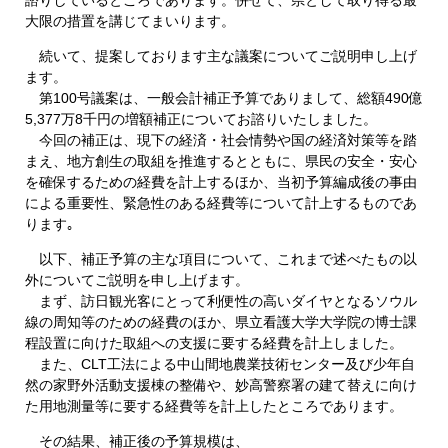
大限の措置を講じてまいります。
続いて、提案しております主な議案についてご説明申し上げ
ます。
第100号議案は、一般会計補正予算でありまして、総額490億
5,377万8千円の増額補正についてお諮りいたしました。
今回の補正は、現下の経済・社会情勢や国の経済対策等を踏
まえ、地方創生の取組を推進するとともに、県民の安全・安心
を確保するための経費を計上するほか、当初予算編成後の事由
による重要性、緊急性のある経費等について計上するものであ
ります｡
以下、補正予算の主な項目について、これまで述べたもの以
外についてご説明を申し上げます。
まず、訪日観光客にとって利便性の高いダイヤとなるソウル
線の周知等のための経費のほか、県立看護大学大学院の博士課
程設置に向けた取組への支援に要する経費を計上しました。
また、CLT工法による中山間地農業技術センター及び少年自
然の家野外活動支援棟の整備や、妙高警察署の建て替えに向け
た用地測量等に要する経費等を計上したところであります。
その結果、補正後の予算規模は、