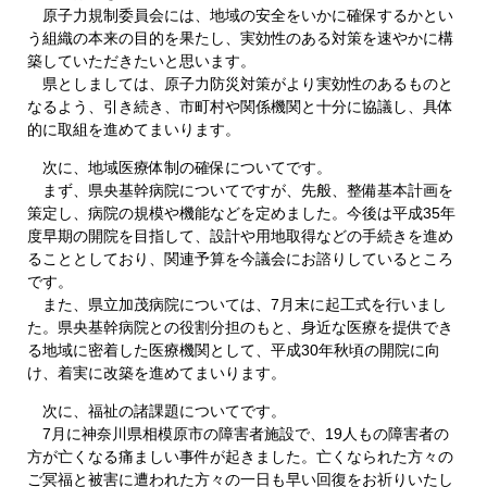
原子力規制委員会には、地域の安全をいかに確保するかとい
う組織の本来の目的を果たし、実効性のある対策を速やかに構
築していただきたいと思います。
県としましては、原子力防災対策がより実効性のあるものと
なるよう、引き続き、市町村や関係機関と十分に協議し、具体
的に取組を進めてまいります。
次に、地域医療体制の確保についてです。
まず、県央基幹病院についてですが、先般、整備基本計画を
策定し、病院の規模や機能などを定めました。今後は平成35年
度早期の開院を目指して、設計や用地取得などの手続きを進め
ることとしており、関連予算を今議会にお諮りしているところ
です。
また、県立加茂病院については、7月末に起工式を行いまし
た。県央基幹病院との役割分担のもと、身近な医療を提供でき
る地域に密着した医療機関として、平成30年秋頃の開院に向
け、着実に改築を進めてまいります。
次に、福祉の諸課題についてです。
7月に神奈川県相模原市の障害者施設で、19人もの障害者の
方が亡くなる痛ましい事件が起きました。亡くなられた方々の
ご冥福と被害に遭われた方々の一日も早い回復をお祈りいたし