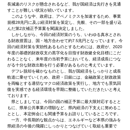
長減速のリスクが懸念されるなど、我が国経済は先行きを見通
すことが難しい状況が続いています。
このような中、政府は、アベノミクスを加速するため、事業
規模28兆円に及ぶ経済対策を策定し、先般、その一部を盛り込
んだ第2次補正予算案を閣議決定しました。
しかしながら、今回の経済対策のうち、いわゆる真水とされ
る財政措置は、国・地方合わせて約7.5兆円となっています。今
回の経済対策を実効性あるものとするためには、政府が、2020
年度の基礎的財政収支の黒字化を目指す財政健全化目標にこだ
わることなく、来年度の当初予算においても、経済成長につな
がる十分な財政出動を行う必要があるものと考えています。
デフレ脱却を確かなものとし、我が国経済をしっかりと成長
軌道に乗せていくため、政府・日銀には、金融政策と財政政策
を両輪とする適切なマクロ経済政策を実行し、地方でも景気回
復を実感できる経済環境を早期に整備していただきたいと考え
ております。
県としましては、今回の国の補正予算に最大限対応するとと
もに、県単公共事業の増額など、県内経済の下支えに努めるこ
ととし、本定例会にも関連予算をお諮りしているところです。
一方、中長期的な観点からは、エネルギーなど本県の強みを
県経済の今後の飛躍にしっかりとつなげていく取組も重要で