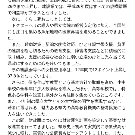
26位まで上昇し、建設業では、平成26年度はすべての規模階層
で利益率がプラスとなりました。
次に、くらし夢おこしとしては、
ドクターヘリの導入や県立病院の経営安定化に加え、全国的
にも注目を集める魚沼地域の医療再編を進めることができまし
た。
また、難病対策、新潟水俣病対応、ひとり親世帯支援、貧困
の連鎖を断ち切るための教育支援、障害者支援などに積極的に
取り組み、支援の必要な社会的に弱い立場のひとに光を当てる
県政にするために心を砕いてきました。
県の審議会等への女性登用率は、12年間で12ポイント上昇し
37.8％となっています。
さらに、個を伸ばす教育という基本方針で取組を進め、小中
学校の全学年に少人数学級を導入したほか、高等学校では、特
色ある学科を設置し県外からも注目を集めているところです。
また、4年制の県立大学とその大学院の開学を実現するなど、
若者に選ばれる、魅力ある県内の高等教育機関の整備拡充にも
力を注いできました。
この間、財政面については財政運営計画を策定して堅実な財
政運営を行ってきました。県政史上初めて実質的に県債残高が
減少に転じ、実質的な公債費もピークアウトしました。また、