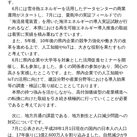
す。
6月には雪冷熱エネルギーを活用したデータセンターの商業
運用がスタートし、7月には、粟島沖の実証フィールドでの
「海流発電装置」を用いた海洋エネルギーの導入実証試験が行
われるなど、本県における再生可能エネルギー導入推進の取組
は着実に実績を積み重ねてきています。
また、5年後、10年後の県内企業の競争力強化や働き方の改
革を進める上で、人工知能やIoTは、大きな役割を果たすもの
と考えています。
6月に県内企業や大学等を対象とした活用促進セミナーを開
催し、私も参加しました。多くの関係者の参加があり、関心の
高さを実感したところです。また、県内企業での人工知能や
IoTの活用に向けて、建設分野や産業分野等における導入効果
等の調査・検証に取り組むこととしております。
本県の持つ強みを活かしながら、高付加価値型の産業構造へ
の転換に向けた取組を引き続き積極的に行っていくことが必要
であると考えております。
次に、地方共通の課題である、地方創生と人口減少問題への
対応についてです。
7月に公表された平成28年1月1日現在の国内の日本人の人口
は、17年振りに1億2,600万人を割り込みました。自然減少が9