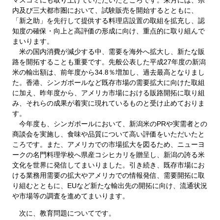
内及び三大都市圏において、試験販売を開始するとともに、
「新之助」を先行して提供する料理店設置の取組を拡充し、認
知度の確保・向上と高評価の形成に向け、重点的に取り組んで
まいります。
米の国内消費が減少する中、需要を海外へ拡大し、新たな販
路を開拓することも重要です。先般公表した平成27年度の新潟
米の輸出額は、前年度から34.8％増加し、過去最高となりまし
た。香港、シンガポールなど既存市場の需要拡大に向けた取組
に加え、昨年度から、アメリカ市場における販路開拓に取り組
み、それらの成果が着実に現れているものと受け止めておりま
す。
今年度も、シンガポールにおいて、新潟米のPRや実需者との
商談会を実施し、食味や品質について高い評価をいただいたと
ころです。また、アメリカでの市場拡大を図るため、ニューヨ
ークの名門料理学校へ県産コシヒカリを贈呈し、新潟の誇る米
文化を世界に発信してまいりました。引き続き、既存市場にお
ける業務用需要の拡大やアメリカでの情報発信、需要開拓に取
り組むとともに、EUなど新たな輸出先の開拓に向け、流通状況
や市場等の調査を進めてまいります。
次に、教育問題についてです。