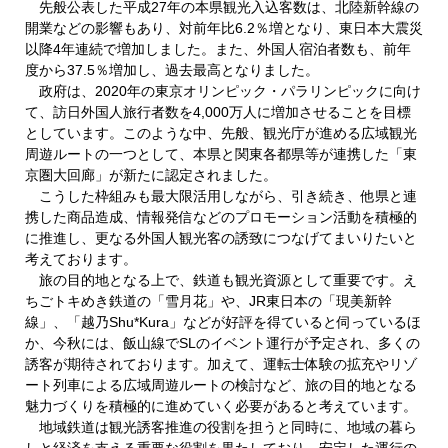
先般公表した平成27年の本県観光入込客数は、北陸新幹線の
開業などの影響もあり、対前年比6.2％増となり、東日本大震災
以降4年連続で増加しました。また、外国人宿泊者数も、前年
度から37.5％増加し、過去最高となりました。
政府は、2020年の東京オリンピック・パラリンピックに向け
て、訪日外国人旅行者数を4,000万人に増加させることを目標
としています。このような中、先般、観光庁が進める広域観光
周遊ルートの一つとして、本県と関東各都県等が連携した「東
京圏大回廊」が新たに認定されました。
こうした枠組みも最大限活用しながら、引き続き、他県と連
携した商品造成、情報発信などのプロモーション活動を積極的
に推進し、更なる外国人観光客の誘致につなげてまいりたいと
考えております。
旅の目的地となる上で、鉄道も観光資源として重要です。え
ちごトキめき鉄道の「雪月花」や、JR東日本の「現美新幹
線」、「越乃Shu*Kura」などが好評を得ていると伺っているほ
か、今秋には、飯山線でSLのイベント運行が予定され、多くの
誘客が期待されております。加えて、運転士体験の拡充やリゾ
ート列車による広域周遊ルートの検討など、旅の目的地となる
魅力づくりを積極的に進めていく必要があると考えています。
地域鉄道は観光誘客推進の役割を担うと同時に、地域の暮ら
しと経済を支える重要な役割を果たしており、安定した運行の