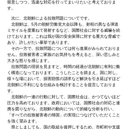
留意しつつ、迅速な対応を行ってまいりたいと考えておりま
す。
次に、北朝鮮による拉致問題についてです。
北朝鮮は、5月の朝鮮労働党大会以降も、射程の異なる弾道
ミサイルを度重ねて発射するなど、国際社会に対する威嚇を続
けております。これは我が国の安全保障に対する重大な脅威で
あり、許しがたい暴挙であります。
その一方で、拉致問題については何ら進展がみられておりま
せん。拉致被害者ご家族のお気持ちを考えると、深い悲しみと
大きな怒りを感じます。
拉致問題の現状を見ますと、時間の経過が北朝鮮に有利に働
く構造になっております。こうしたことを踏まえ、国に対し、
様々な場において、損害賠償の請求など解決を引き延ばすほど
北朝鮮に不利になる仕組みを検討することを提言しておりま
す。
北朝鮮の一連の行動に対して、国際社会は、かつてないほど
圧力を高めております。政府においては、国際社会の対応と連
携を図りながら、北朝鮮の動向について的確な分析を行い、
「すべての拉致被害者の帰国」の実現につなげていただくこと
を強く望みます。
県としましても、国の取組を後押しするため、市町村や支援