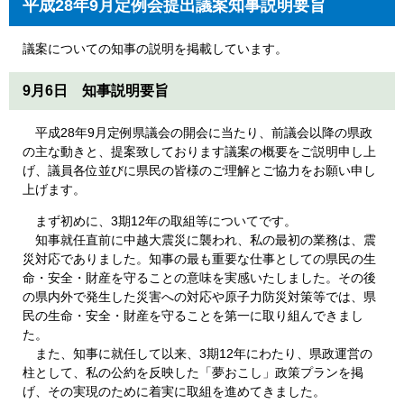
平成28年9月定例会提出議案知事説明要旨
議案についての知事の説明を掲載しています。
9月6日 知事説明要旨
平成28年9月定例県議会の開会に当たり、前議会以降の県政
の主な動きと、提案致しております議案の概要をご説明申し上
げ、議員各位並びに県民の皆様のご理解とご協力をお願い申し
上げます。
まず初めに、3期12年の取組等についてです。
知事就任直前に中越大震災に襲われ、私の最初の業務は、震
災対応でありました。知事の最も重要な仕事としての県民の生
命・安全・財産を守ることの意味を実感いたしました。その後
の県内外で発生した災害への対応や原子力防災対策等では、県
民の生命・安全・財産を守ることを第一に取り組んできまし
た。
また、知事に就任して以来、3期12年にわたり、県政運営の
柱として、私の公約を反映した「夢おこし」政策プランを掲
げ、その実現のために着実に取組を進めてきました。