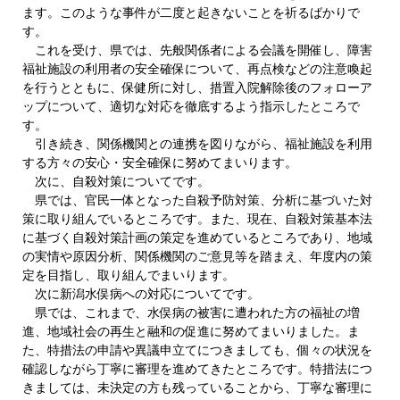
ます。このような事件が二度と起きないことを祈るばかりで
す。
これを受け、県では、先般関係者による会議を開催し、障害
福祉施設の利用者の安全確保について、再点検などの注意喚起
を行うとともに、保健所に対し、措置入院解除後のフォローア
ップについて、適切な対応を徹底するよう指示したところで
す。
引き続き、関係機関との連携を図りながら、福祉施設を利用
する方々の安心・安全確保に努めてまいります。
次に、自殺対策についてです。
県では、官民一体となった自殺予防対策、分析に基づいた対
策に取り組んでいるところです。また、現在、自殺対策基本法
に基づく自殺対策計画の策定を進めているところであり、地域
の実情や原因分析、関係機関のご意見等を踏まえ、年度内の策
定を目指し、取り組んでまいります。
次に新潟水俣病への対応についてです。
県では、これまで、水俣病の被害に遭われた方の福祉の増
進、地域社会の再生と融和の促進に努めてまいりました。ま
た、特措法の申請や異議申立てにつきましても、個々の状況を
確認しながら丁寧に審理を進めてきたところです。特措法につ
きましては、未決定の方も残っていることから、丁寧な審理に