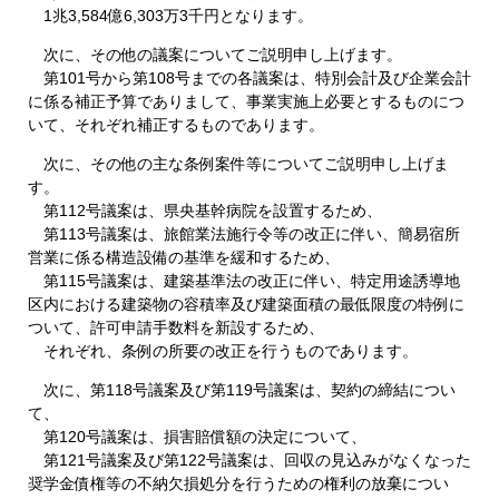
1兆3,584億6,303万3千円となります。
次に、その他の議案についてご説明申し上げます。
第101号から第108号までの各議案は、特別会計及び企業会計
に係る補正予算でありまして、事業実施上必要とするものにつ
いて、それぞれ補正するものであります。
次に、その他の主な条例案件等についてご説明申し上げま
す。
第112号議案は、県央基幹病院を設置するため、
第113号議案は、旅館業法施行令等の改正に伴い、簡易宿所
営業に係る構造設備の基準を緩和するため、
第115号議案は、建築基準法の改正に伴い、特定用途誘導地
区内における建築物の容積率及び建築面積の最低限度の特例に
ついて、許可申請手数料を新設するため、
それぞれ、条例の所要の改正を行うものであります。
次に、第118号議案及び第119号議案は、契約の締結につい
て、
第120号議案は、損害賠償額の決定について、
第121号議案及び第122号議案は、回収の見込みがなくなった
奨学金債権等の不納欠損処分を行うための権利の放棄につい