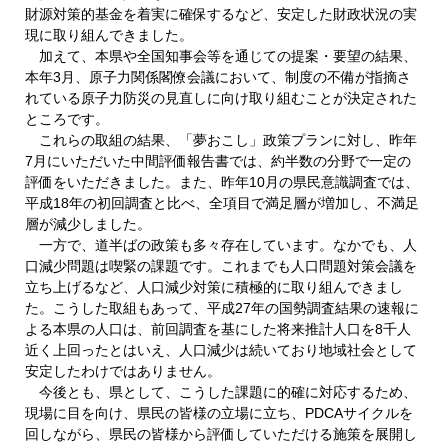
財源対策的基金を着実に確保するなど、安定した財政状況の実
現に取り組んできました。
加えて、本県や全国知事会等を通じての提案・要望の結果、
本年3月、原子力関係閣僚会議において、制度の不備が指摘さ
れている原子力防災の見直しに向け取り組むことが決定された
ところです。
これらの取組の結果、「夢おこし」政策プランに対し、昨年
7月にいただいた中間評価報告書では、約半数の分野で一定の
評価をいただきました。また、昨年10月の県民意識調査では、
平成18年の初回調査と比べ、全項目で満足層が増加し、不満足
層が減少しました。
一方で、道半ばの政策も多々存在しています。なかでも、人
口減少問題は喫緊の課題です。これまでも人口問題対策会議を
立ち上げるなど、人口減少対策に積極的に取り組んできまし
た。こうした取組もあって、平成27年の国勢調査結果の速報に
よる本県の人口は、前回調査を基にした将来推計人口を8千人
近く上回ったとはいえ、人口減少は続いており地域社会として
安定したわけではありません。
今後とも、県として、こうした課題に的確に対応するため、
現場に目を向け、県民の皆様の立場に立ち、PDCAサイクルを
回しながら、県民の皆様から評価していただける施策を展開し