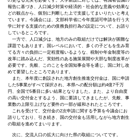
報告に基づき、人口減少対策や経済的・社会的な意義や効果な
どの観点から、個別に判断した上で支援してまいりたいと考え
ています。今議会には、文部科学省に今年度認可申請を行う大
学に対する支援のための債務負担行為の設定について、お諮り
しているところです。
一方で、人口減少は、地方のみの取組だけでは解決が困難な
課題でもあります。国レベルにおいて、多くの子どもを生み育
てる方々の負担に一定程度報いるような、税制や年金制度等の
改革に踏み込んだ、実効性のある施策展開や大胆な制度改革が
必要です。先般、このことを全国知事会等を通じ、国に対し改
めて要望したところであります。
また、本年度に創設された地方創生推進交付金は、国に申請
した5事業がすべて採択され、本県への配分額は約4億7千万
円、全国で5番目に多い結果となりました。また、より自由度
の高い交付金とするよう、国に要請してきましたが、先般、事
業数の上限引上げなど要件の一部が緩和されたところです。
これを受けて、交付金の2次申請に関する予算を今議会にお
諮りしており、引き続き、国の交付金も活用しながら地方創生
の取組を進めてまいります。
次に、交流人口の拡大に向けた県の取組についてです。