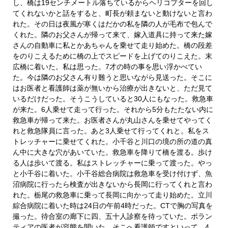
し、橋は19センチメートル落ちているからヘリコプターを回し
てくれないかと話をすると、町長が頼まないと動けないと言わ
れた。その日は夜風が寒くはだかの私を隣の人が毛布で包んで
くれた。隣のお父さんが帰って来て、嫁入道具に持って来た嫁
さんの自動車に私とかあちゃんを乗せて走り始めた。橋の段差
をのりこえるために橋の上でスピードを上げてのりこえた。末
広橋に着いた。私は思った。7才の時の事を思い浮かべてい
た。今は隣のお父さん有り難うと思いながら見送った。そこに
はお医者と看護師は薬が無いから治療が出きないと、ただ見て
いるだけだった。そうこうしていると30人にもなった。救急車
が来た。6人乗せて走って行った。それから5分もたたない内に
救急車が帰って来た。お医者さんが丸山さんを乗せてやってく
れと救急隊員に言った。あと3人乗せて行ってくれと。私をス
トレッチャーに乗せてくれた。小千谷と川口の境の所の道の真
ん中に大きな穴があいていた。救急車を降りて橋を渡る。歩け
る人は歩いて渡る。私はストレッチャーに乗って渡った。やっ
と小千谷に着いた。小千谷総合病院は救急車を受け付けず、魚
沼病院に行ったら検査が出きないから長岡に行ってくれと言わ
れた。栃尾の救急車に乗って長岡に向かって走り始めた。立川
綜合病院に着いた時は24日の午前4時だった。CTで胸の写真を
撮った。待合室の廊下に四、五十人診察を待っていた。ボラン
ティアの医者が容態を聞いた。そこへ看護師ですといって、4