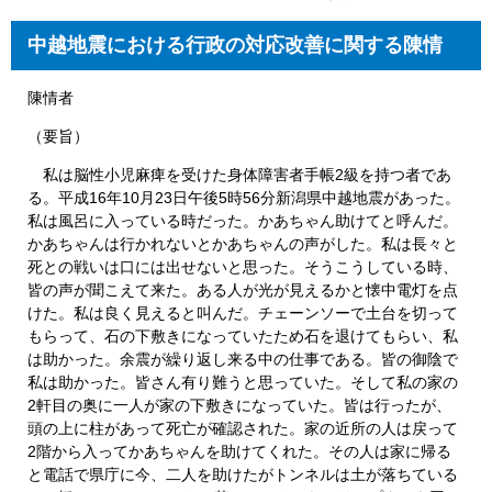
中越地震における行政の対応改善に関する陳情
陳情者
（要旨）
私は脳性小児麻痺を受けた身体障害者手帳2級を持つ者であ
る。平成16年10月23日午後5時56分新潟県中越地震があった。
私は風呂に入っている時だった。かあちゃん助けてと呼んだ。
かあちゃんは行かれないとかあちゃんの声がした。私は長々と
死との戦いは口には出せないと思った。そうこうしている時、
皆の声が聞こえて来た。ある人が光が見えるかと懐中電灯を点
けた。私は良く見えると叫んだ。チェーンソーで土台を切って
もらって、石の下敷きになっていたため石を退けてもらい、私
は助かった。余震が繰り返し来る中の仕事である。皆の御陰で
私は助かった。皆さん有り難うと思っていた。そして私の家の
2軒目の奥に一人が家の下敷きになっていた。皆は行ったが、
頭の上に柱があって死亡が確認された。家の近所の人は戻って
2階から入ってかあちゃんを助けてくれた。その人は家に帰る
と電話で県庁に今、二人を助けたがトンネルは土が落ちている