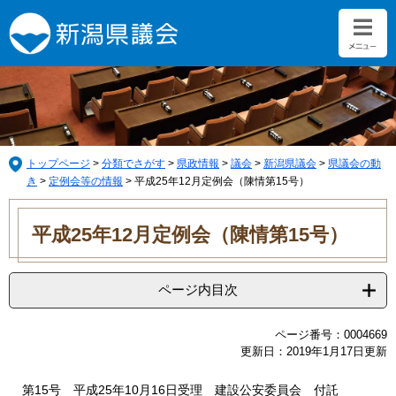
ペ
メ
ー
ニ
ジ
ュ
の
ー
先
を
頭
飛
で
ば
す。
し
て
トップページ
>
分類でさがす
>
県政情報
>
議会
>
新潟県議会
>
県議会の動
本
き
>
定例会等の情報
>
平成25年12月定例会（陳情第15号）
文
本
へ
文
平成25年12月定例会（陳情第15号）
ページ内目次
ページ番号：0004669
更新日：2019年1月17日更新
第15号 平成25年10月16日受理 建設公安委員会 付託