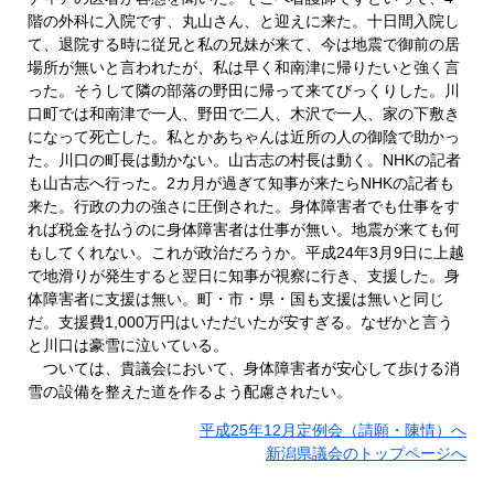
階の外科に入院です、丸山さん、と迎えに来た。十日間入院し
て、退院する時に従兄と私の兄妹が来て、今は地震で御前の居
場所が無いと言われたが、私は早く和南津に帰りたいと強く言
った。そうして隣の部落の野田に帰って来てびっくりした。川
口町では和南津で一人、野田で二人、木沢で一人、家の下敷き
になって死亡した。私とかあちゃんは近所の人の御陰で助かっ
た。川口の町長は動かない。山古志の村長は動く。NHKの記者
も山古志へ行った。2カ月が過ぎて知事が来たらNHKの記者も
来た。行政の力の強さに圧倒された。身体障害者でも仕事をす
れば税金を払うのに身体障害者は仕事が無い。地震が来ても何
もしてくれない。これが政治だろうか。平成24年3月9日に上越
で地滑りが発生すると翌日に知事が視察に行き、支援した。身
体障害者に支援は無い。町・市・県・国も支援は無いと同じ
だ。支援費1,000万円はいただいたが安すぎる。なぜかと言う
と川口は豪雪に泣いている。
ついては、貴議会において、身体障害者が安心して歩ける消
雪の設備を整えた道を作るよう配慮されたい。
平成25年12月定例会（請願・陳情）へ
新潟県議会のトップページへ