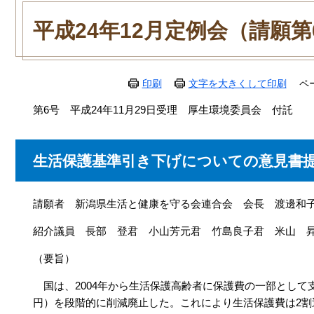
本
文
平成24年12月定例会（請願第
印刷
文字を大きくして印刷
ペ
第6号 平成24年11月29日受理 厚生環境委員会 付託
生活保護基準引き下げについての意見書
請願者 新潟県生活と健康を守る会連合会 会長 渡邊和
紹介議員 長部 登君 小山芳元君 竹島良子君 米山 
（要旨）
国は、2004年から生活保護高齢者に保護費の一部として支給
円）を段階的に削減廃止した。これにより生活保護費は2割