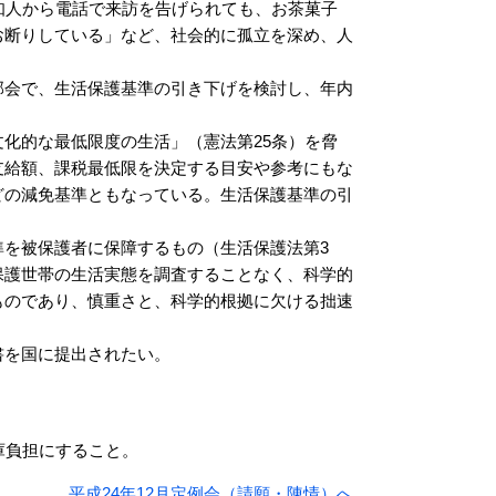
知人から電話で来訪を告げられても、お茶菓子
お断りしている」など、社会的に孤立を深め、人
会で、生活保護基準の引き下げを検討し、年内
化的な最低限度の生活」（憲法第25条）を脅
支給額、課税最低限を決定する目安や参考にもな
どの減免基準ともなっている。生活保護基準の引
を被保護者に保障するもの（生活保護法第3
保護世帯の生活実態を調査することなく、科学的
ものであり、慎重さと、科学的根拠に欠ける拙速
を国に提出されたい。
庫負担にすること。
平成24年12月定例会（請願・陳情）へ