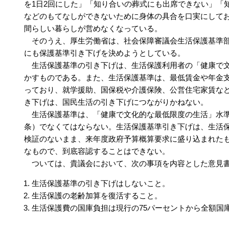
を1日2回にした」「知り合いの葬式にも出席できない」「
などのもてなしができないために身体の具合を口実にして
間らしい暮らしが営めなくなっている。
そのうえ、厚生労働省は、社会保障審議会生活保護基準部
にも保護基準引き下げを決めようとしている。
生活保護基準の引き下げは、生活保護利用者の「健康で文
かすものである。また、生活保護基準は、最低賃金や年金
っており、就学援助、国保税や介護保険、公営住宅家賃な
き下げは、国民生活の引き下げにつながりかねない。
生活保護基準は、「健康で文化的な最低限度の生活」水準
条）でなくてはならない。生活保護基準引き下げは、生活
検証のないまま、来年度政府予算概算要求に盛り込まれた
なもので、到底容認することはできない。
ついては、貴議会において、次の事項を内容とした意見書
生活保護基準の引き下げはしないこと。
生活保護の老齢加算を復活すること。
生活保護費の国庫負担は現行の75パーセントから全額国