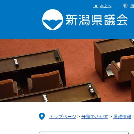
ペ
メ
本文へ
初
ー
ニ
ジ
ュ
の
ー
先
を
頭
飛
で
ば
す。
し
て
本
文
へ
トップページ
>
分類でさがす
>
県政情報