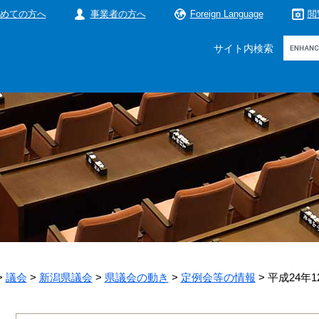
めての方へ
事業者の方へ
Foreign Language
閲
Google
サイト内検索
カ
ス
タ
ム
検
索
>
議会
>
新潟県議会
>
県議会の動き
>
定例会等の情報
>
平成24年