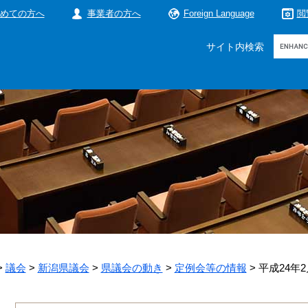
めての方へ
事業者の方へ
Foreign Language
閲
Google
サイト内検索
カ
ス
タ
ム
検
索
>
議会
>
新潟県議会
>
県議会の動き
>
定例会等の情報
>
平成24年