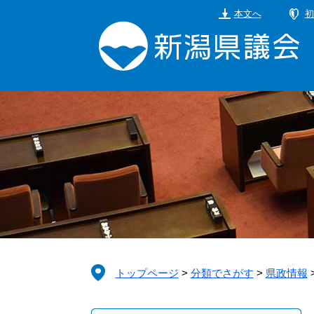
ペ
メ
本文へ
初
ー
ニ
ジ
ュ
の
ー
先
を
頭
飛
で
ば
す。
し
て
本
文
へ
トップページ
>
分類でさがす
>
県政情報