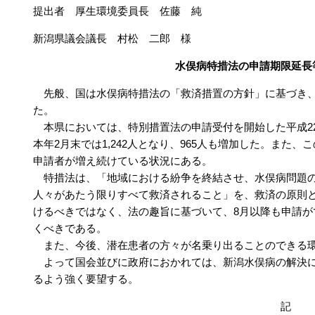
提出者 厚生環境委員長 佐藤 純
新潟県議会議長 村松 二郎 様
水俣病特措法の申請期限延長
先般、国は水俣病特措法の「救済措置の方針」に基づき、
た。
本県においては、特別措置法の申請受付を開始した平成22
本年2月末では1,242人となり、965人も増加した。また、
申請者が増え続けている状況にある。
特措法は、「地域における紛争を終結させ、水俣病問題の
人々があたう限りすべて救済されること」を、救済の原則
けるべきではなく、法の趣旨に基づいて、8月以降も申請が
くべきである。
また、今後、潜在患者の方々が名乗り出ることのできる環
よって国会並びに政府におかれては、新潟水俣病の解決に
るよう強く要望する。
記