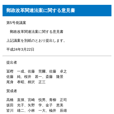
郵政改革関連法案に関する意見書
第5号発議案
郵政改革関連法案に関する意見書
上記議案を別紙のとおり提出します。
平成24年3月22日
提出者
冨樫 一成、佐藤 莞爾、佐藤 卓之
佐藤 純、桜井 甚一、斎藤 隆景
尾身 孝昭、柄沢 正三
賛成者
高橋 直揮、宮崎 悦男、青柳 正司
坂田 光子、矢野 学、金子 恵美
皆川 雄二、小林 一大、楡井 辰雄