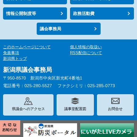
情報公開制度等
政務活動費
議会事務局
このホームページについて
個人情報の取扱い
免責事項
RSS配信について
新潟県トップ
新潟県議会事務局
〒950-8570 新潟市中央区新光町4番地1
電話番号：025-280-5527
ファクシミリ：025-285-0773
県議会へのアクセス
議事堂配置図
お問合せ