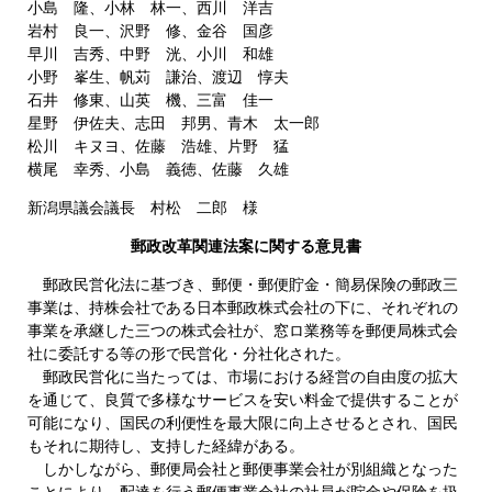
小島 隆、小林 林一、西川 洋吉
岩村 良一、沢野 修、金谷 国彦
早川 吉秀、中野 洸、小川 和雄
小野 峯生、帆苅 謙治、渡辺 惇夫
石井 修東、山英 機、三富 佳一
星野 伊佐夫、志田 邦男、青木 太一郎
松川 キヌヨ、佐藤 浩雄、片野 猛
横尾 幸秀、小島 義徳、佐藤 久雄
新潟県議会議長 村松 二郎 様
郵政改革関連法案に関する意見書
郵政民営化法に基づき、郵便・郵便貯金・簡易保険の郵政三
事業は、持株会社である日本郵政株式会社の下に、それぞれの
事業を承継した三つの株式会社が、窓ロ業務等を郵便局株式会
社に委託する等の形で民営化・分社化された。
郵政民営化に当たっては、市場における経営の自由度の拡大
を通じて、良質で多様なサービスを安い料金で提供することが
可能になり、国民の利便性を最大限に向上させるとされ、国民
もそれに期待し、支持した経緯がある。
しかしながら、郵便局会社と郵便事業会社が別組織となった
ことにより、配達を行う郵便事業会社の社員が貯金や保険を扱