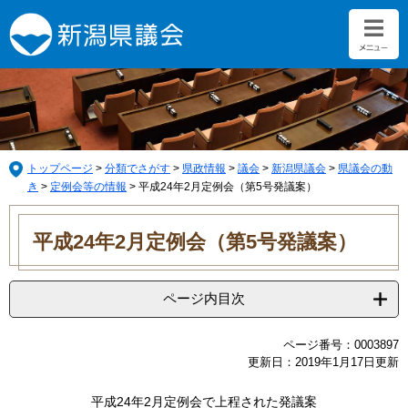
ペ
メ
ー
ニ
ジ
ュ
の
ー
先
を
頭
飛
で
ば
す。
し
て
トップページ
>
分類でさがす
>
県政情報
>
議会
>
新潟県議会
>
県議会の動
本
き
>
定例会等の情報
>
平成24年2月定例会（第5号発議案）
文
本
へ
文
平成24年2月定例会（第5号発議案）
ページ内目次
ページ番号：0003897
更新日：2019年1月17日更新
平成24年2月定例会で上程された発議案