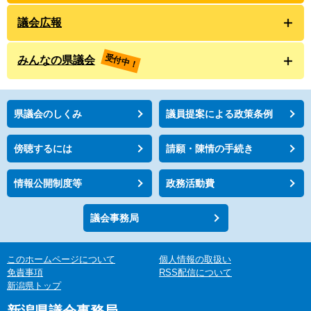
議会広報
受付中！
みんなの県議会
県議会のしくみ
議員提案による政策条例
傍聴するには
請願・陳情の手続き
情報公開制度等
政務活動費
議会事務局
このホームページについて
個人情報の取扱い
免責事項
RSS配信について
新潟県トップ