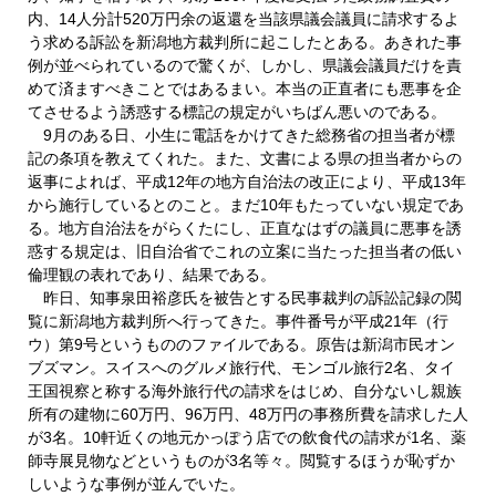
内、14人分計520万円余の返還を当該県議会議員に請求するよ
う求める訴訟を新潟地方裁判所に起こしたとある。あきれた事
例が並べられているので驚くが、しかし、県議会議員だけを責
めて済ますべきことではあるまい。本当の正直者にも悪事を企
てさせるよう誘惑する標記の規定がいちばん悪いのである。
9月のある日、小生に電話をかけてきた総務省の担当者が標
記の条項を教えてくれた。また、文書による県の担当者からの
返事によれば、平成12年の地方自治法の改正により、平成13年
から施行しているとのこと。まだ10年もたっていない規定であ
る。地方自治法をがらくたにし、正直なはずの議員に悪事を誘
惑する規定は、旧自治省でこれの立案に当たった担当者の低い
倫理観の表れであり、結果である。
昨日、知事泉田裕彦氏を被告とする民事裁判の訴訟記録の閲
覧に新潟地方裁判所へ行ってきた。事件番号が平成21年（行
ウ）第9号というもののファイルである。原告は新潟市民オン
ブズマン。スイスへのグルメ旅行代、モンゴル旅行2名、タイ
王国視察と称する海外旅行代の請求をはじめ、自分ないし親族
所有の建物に60万円、96万円、48万円の事務所費を請求した人
が3名。10軒近くの地元かっぽう店での飲食代の請求が1名、薬
師寺展見物などというものが3名等々。閲覧するほうが恥ずか
しいような事例が並んでいた。