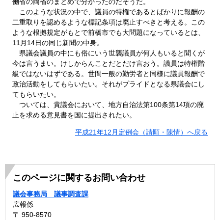
働省の両省のまとめで分かったのだそうだ。
このような状況の中で、議員の特権であるとばかりに報酬の
二重取りを認めるような標記条項は廃止すべきと考える。この
ような根拠規定がもとで前橋市でも大問題になっているとは、
11月14日の同じ新聞の中身。
県議会議員の中にも俗にいう世襲議員が何人もいると聞くが
今は言うまい。けしからんことだとだけ言おう。議員は特権階
級ではないはずである。世間一般の勤労者と同様に議員報酬で
政治活動をしてもらいたい。それがプライドとなる県議会にし
てもらいたい。
ついては、貴議会において、地方自治法第100条第14項の廃
止を求める意見書を国に提出されたい。
平成21年12月定例会（請願・陳情）へ戻る
このページに関するお問い合わせ
議会事務局 議事調査課
広報係
〒 950-8570