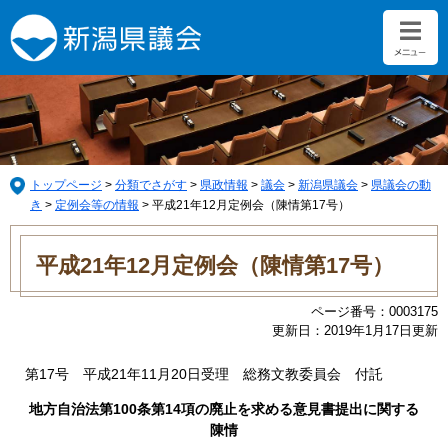
ペ
メ
ー
ニ
ジ
ュ
の
ー
先
を
頭
飛
で
ば
す。
し
て
トップページ
>
分類でさがす
>
県政情報
>
議会
>
新潟県議会
>
県議会の動
本
き
>
定例会等の情報
>
平成21年12月定例会（陳情第17号）
文
本
へ
文
平成21年12月定例会（陳情第17号）
ページ番号：0003175
更新日：2019年1月17日更新
第17号 平成21年11月20日受理 総務文教委員会 付託
地方自治法第100条第14項の廃止を求める意見書提出に関する
陳情