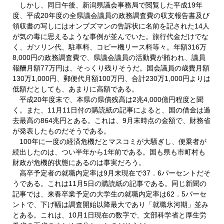
しかし、同日午後、新潟県議会事務局で閲覧した平成19年
度、平成20年度の全県議会議員の政務調査費の収支報告書及び
領収書の写しにはオンブズマンの告訴状に名前を記された14人
が気の毒に思えるような事例が並んでいた。旅行代金だけでな
く、ガソリン代、駐車料、コピー機リース料等々。年額316万
8,000円の政務調査費で、県議会議員の活動費が賄われ、議員
報酬月額77万円は、そっくり残りそうだ。国会議員の歳費月額
130万1,000円、郵便代月額100万円、合計230万1,000円よりは
低額だとしても、あまりに高額である。
平成20年度末で、本県の県債残高は2兆4,000億円程度と聞
く。また、11月11日付の購読紙の記事によると、国の借金は過
去最高の864兆円とある。これは、9月末時点の金額で、財務省
が発表したものだそうである。
100年に一度の経済危機だとマスコミが大騒ぎし、便乗者が
続出したのは、つい半年から1年前である。国も県も市町村も
財政が危機的状態にあるのは事実だろう。
高卒予定者の就職内定率は9月末現在で37．6パーセントだそ
うである。これは11月5日の購読紙の記事である。同じ新聞の
記事では、来春卒業予定の大学生の就職内定率は62．5パーセ
ントで、下げ幅は調査開始以降最大であり「就職氷河期」並み
とある。これは、10月1日現在の数字で、文部科学省と厚生労