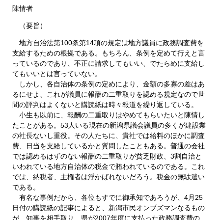
陳情者
（要旨）
地方自治法第100条第14項の規定は地方議員に政務調査費を
支給するための根拠である。もちろん、条例を定めて行えと言
っているのであり、不正に請求してもいい、でたらめに支給し
てもいいとは言っていない。
しかし、各自治体の条例の定めにより、金額の多寡の差はあ
るにせよ、これが議員に報酬の二重取りを認める規定なので世
間の評判はよくないと購読紙は時々報道を繰り返している。
小生も以前に、報酬の二重取りはやめてもらいたいと陳情し
たことがある。53人いる現在の新潟県議会議員の多くが建設業
の社長ないし重役。その人たちに、貴社では給料のほかに調査
費、日当を支給しているかと質問したこともある。普通の会社
では認めるはずのない報酬の二重取りが貧乏財政、3割自治と
いわれている地方自治体の税金で賄われているのである。これ
では、納税者、主権者は浮かばれないだろう。税金の無駄遣い
である。
有名な事例だから、各位もすでに御承知であろうが、4月25
日付の購読紙の記事によると、新潟市民オンブズマンなるもの
が、知事を相手取り、県が2007年度に支払った政務調査費の