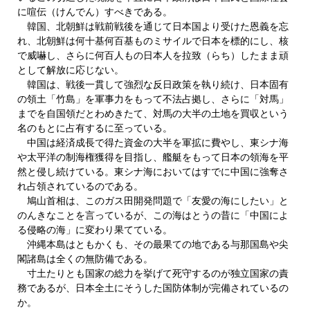
に喧伝（けんでん）すべきである。
韓国、北朝鮮は戦前戦後を通じて日本国より受けた恩義を忘
れ、北朝鮮は何十基何百基ものミサイルで日本を標的にし、核
で威嚇し、さらに何百人もの日本人を拉致（らち）したまま頑
として解放に応じない。
韓国は、戦後一貫して強烈な反日政策を執り続け、日本固有
の領土「竹島」を軍事力をもって不法占拠し、さらに「対馬」
までを自国領だとわめきたて、対馬の大半の土地を買収という
名のもとに占有するに至っている。
中国は経済成長で得た資金の大半を軍拡に費やし、東シナ海
や太平洋の制海権獲得を目指し、艦艇をもって日本の領海を平
然と侵し続けている。東シナ海においてはすでに中国に強奪さ
れ占領されているのである。
鳩山首相は、このガス田開発問題で「友愛の海にしたい」と
のんきなことを言っているが、この海はとうの昔に「中国によ
る侵略の海」に変わり果てている。
沖縄本島はともかくも、その最果ての地である与那国島や尖
閣諸島は全くの無防備である。
寸土たりとも国家の総力を挙げて死守するのが独立国家の責
務であるが、日本全土にそうした国防体制が完備されているの
か。