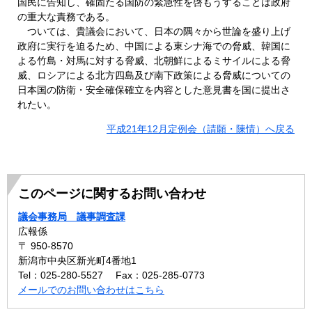
国民に告知し、確固たる国防の緊急性を啓もうすることは政府
の重大な責務である。
ついては、貴議会において、日本の隅々から世論を盛り上げ
政府に実行を迫るため、中国による東シナ海での脅威、韓国に
よる竹島・対馬に対する脅威、北朝鮮によるミサイルによる脅
威、ロシアによる北方四島及び南下政策による脅威についての
日本国の防衛・安全確保確立を内容とした意見書を国に提出さ
れたい。
平成21年12月定例会（請願・陳情）へ戻る
このページに関するお問い合わせ
議会事務局 議事調査課
広報係
〒 950-8570
新潟市中央区新光町4番地1
Tel：025-280-5527
Fax：025-285-0773
メールでのお問い合わせはこちら