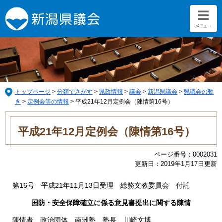
ペ
メ
ー
ニ
ジ
ュ
の
ー
先
を
頭
飛
で
ば
す。
し
て
トップページ
>
分類でさがす
>
県政情報
>
議会
>
新潟県議会
>
県議会の動
本
き
>
定例会等の情報
>
平成21年12月定例会（陳情第16号）
文
本
へ
文
平成21年12月定例会（陳情第16号）
ページ番号：0002031
更新日：2019年1月17日更新
第16号 平成21年11月13日受理 総務文教委員会 付託
国防・安全保障確立に係る意見書提出に関する陳情
陳情者 政治団体 南洲塾 塾長 川崎文博