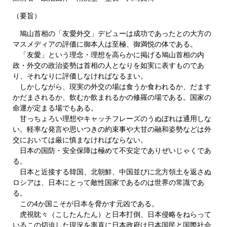
（要旨）
鳩山首相の「友愛外交」デビューは成功であったとの大方の
マスメディアの評価に御本人は至極、御満悦の体である。
「友愛」という理念・理想を高らかに掲げる鳩山首相の内
政・外交の政治姿勢は首相の人となりを如実に表すものであ
り、それなりに評価しなければなるまい。
しかしながら、現実の外交の場は食うか食われるか、だます
かだまされるか、飲むか飲まれるかの修羅の場である。国家の
命運が定まる場でもある。
甘っちょろい理想やキャッチフレーズのうぬぼれは通用しな
い。軽率な発言や思いつきの約束事や大甘の融和姿勢などは外
交においては厳に慎まなければならない。
日本の国防・安全保障は極めて不安定でありぜいじゃくであ
る。
日本と近接する韓国、北朝鮮、中国並びに北方領土を返さぬ
ロシアは、日本にとって敵性国家であるのは世界の常識であ
る。
この4か国こそが日本を脅かす元凶である。
虎視眈々（こしたんたん）と日本打倒、日本侵略をねらって
いるこの切迫した現況を率直に日本政府は日本国民と国際社会