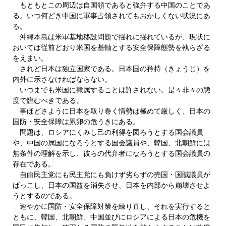
もともとこの周辺は自国領であると強弁する中国のことであ
る。いつ何どき中国に軍事占領されてもおかしくない状況にあ
る。
沖縄本島は米軍基地移設問題で揺れに揺れているが、現状に
おいては従前どおり米国を基軸とする安全保障態勢を執らざる
をえまい。
されど日本は独立国家である。日本国の矜持（きょうじ）を
内外に示さなければならない。
いつまでも米国に隷属することは許されない。是々非々の態
度で臨むべきである。
事ほどさように日本を取り巻く情勢は極めて厳しく、日本の
国防・安全保障は累卵の危うきにある。
問題は、ロシアにくみし己の利得を図ろうとする国会議員
や、中国の属国になろうとする国会議員や、韓国、北朝鮮には
無条件の理解を示し、彼らの代弁者になろうとする国会議員の
存在である。
自由民主党にも民主党にも負けず劣らずの売国・国賊議員が
ばっこし、日本の国益を消失させ、日本を内部から崩壊させよ
うとするのである。
速やかに国防・安全保障対策を練り直し、それを実行すると
ともに、韓国、北朝鮮、中国並びにロシアによる日本の危機を