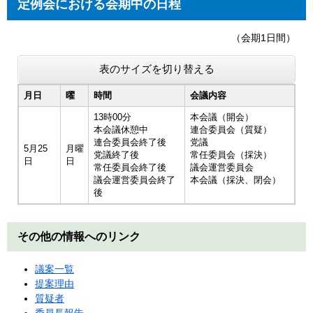
定例会における会期中の日程
（会期1日間）
表のサイズを切り替える
月日
曜
時間
会議内容
13時00分
本会議（開会）
本会議休憩中
連合委員会（質疑）
連合委員会終了後
党議
5月25
月曜
党議終了後
常任委員会（採決）
日
日
常任委員会終了後
議会運営委員会
議会運営委員会終了
本会議（採決、閉会）
後
その他の情報へのリンク
議案一覧
提案理由
質疑者
委員長報告