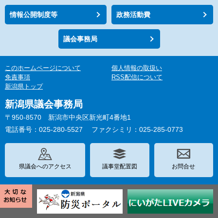
情報公開制度等
政務活動費
議会事務局
このホームページについて
個人情報の取扱い
免責事項
RSS配信について
新潟県トップ
新潟県議会事務局
〒950-8570 新潟市中央区新光町4番地1
電話番号：025-280-5527
ファクシミリ：025-285-0773
県議会へのアクセス
議事堂配置図
お問合せ