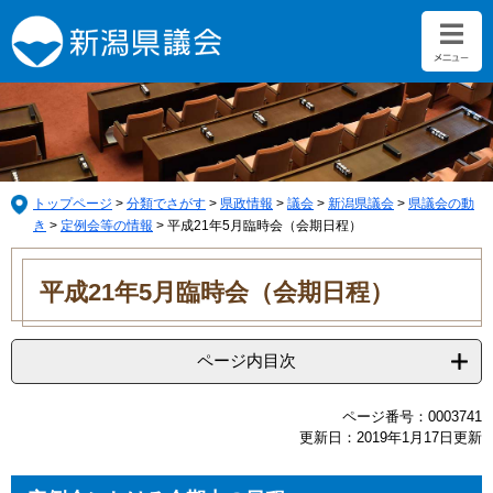
ペ
メ
ー
ニ
ジ
ュ
の
ー
先
を
頭
飛
で
ば
す。
し
て
トップページ
>
分類でさがす
>
県政情報
>
議会
>
新潟県議会
>
県議会の動
本
き
>
定例会等の情報
>
平成21年5月臨時会（会期日程）
文
本
へ
文
平成21年5月臨時会（会期日程）
ページ内目次
ページ番号：0003741
更新日：2019年1月17日更新