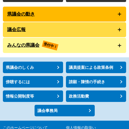
県議会の動き
議会広報
受付中！
みんなの県議会
県議会のしくみ
議員提案による政策条例
傍聴するには
請願・陳情の手続き
情報公開制度等
政務活動費
議会事務局
このホームページについて
個人情報の取扱い