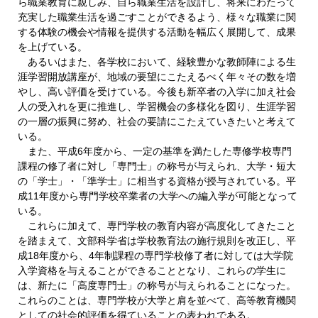
ら職業教育に親しみ、自ら職業生活を設計し、将来にわたって
充実した職業生活を過ごすことができるよう、様々な職業に関
する体験の機会や情報を提供する活動を幅広く展開して、成果
を上げている。
あるいはまた、各学校において、経験豊かな教師陣による生
涯学習開放講座が、地域の要望にこたえるべく年々その数を増
やし、高い評価を受けている。今後も新卒者の入学に加え社会
人の受入れを更に推進し、学習機会の多様化を図り、生涯学習
の一層の振興に努め、社会の要請にこたえていきたいと考えて
いる。
また、平成6年度から、一定の基準を満たした専修学校専門
課程の修了者に対し「専門士」の称号が与えられ、大学・短大
の「学士」・「準学士」に相当する資格が授与されている。平
成11年度から専門学校卒業者の大学への編入学が可能となって
いる。
これらに加えて、専門学校の教育内容が高度化してきたこと
を踏まえて、文部科学省は学校教育法の施行規則を改正し、平
成18年度から、4年制課程の専門学校修了者に対しては大学院
入学資格を与えることができることとなり、これらの学生に
は、新たに「高度専門士」の称号が与えられることになった。
これらのことは、専門学校が大学と肩を並べて、高等教育機関
としての社会的評価を得ていることの表われである。