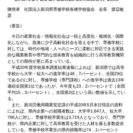
陳情者 社団法人新潟県専修学校各種学校協会 会長 渡辺敏
彦
（要旨）
今日の産業社会・情報化社会は一段と高度化・複雑化・国際
化しながら、急激に少子高齢化社会を迎える中で、専修学校に
対しては、時代や地域・人々のニーズに柔軟に対応できる実践
的な職業教育や専門的な技術教育を組織的に行う高等教育機関
としての期待が更に高まっている。
平成20年度学校基本調査結果速報によれば、新潟県では高等
学校から大学・短大への進学率は48．7パーセント、全国29位
であるのに対し、専修学校（専門課程）への進学率は過去13年
連続全国第1位であったが、今年度も23．2パーセントで（全国
平均15．3パーセント）、全国第2位という高い数値を示してい
る。
また、新潟労働局職業安定課の平成20年5月末日現在の資料
によれば、県内企業への就職者数は、大学卒1,847人、短大卒
788人に対し、専修学校卒業生は3,719人となっており、専門学
校が、県内企業に対して高等教育を受けた人材を最も多数提供
している。専修学校卒業生の県内就職率は74．1パーセント