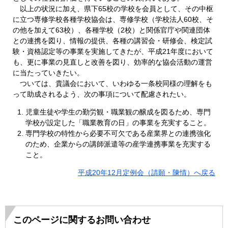
以上の状況に加え、県下65校の学校を会員として、その中枢
に立つ専修学校各種学校協会は、専修学校（学校法人60校、そ
の他を加えて63校）、各種学校（2校）と関係官庁や関連団体
との連携を図り、情報の提供、各種の講習会・研修会、検定試
験・資格認定等の事業を実施してきたが、平成21年度において
も、更に事業の見直しと改善を図り、効率的な協会活動の運営
に当たっていきたい。
ついては、貴議会において、いわゆる一条校同様の理解をも
って助成されるよう、次の事項について配慮されたい。
児童生徒や学生の勤労観・職業観の醸成を図るため、専門
学校が設定した「職業教育の日」の事業を充実すること。
専門学校の特性から必要不可欠である産業界との連携強化
のため、企業からの講師派遣等の産学連携事業を充実する
こと。
平成20年12月定例会（請願・陳情）へ戻る
このページに関するお問い合わせ