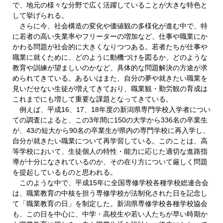
で、地元の様々な分野で広く活躍していることが大きな特色と
して挙げられる。
さらに今、社会構造の変化や価値観の多様化が進む中で、特
に若者の高い失業率やフリーターの増加など、仕事や職業にか
かわる問題が社会的に大きくなりつつある。若者たちが仕事や
職業に就くために、どのように動機づけを図るか、どのような
教育や訓練が望ましいのかなど、具体的な問題解決の方途が求
められてきている。あるいはまた、自分の夢や就きたい職業を
見いだせない生徒が増えてきており、職業観・勤労観の育成は
これまでにも増して重要な課題となってきている。
例えば、平成16、17、18年度の新潟県専門学校入学者につい
ての調査によると、この3年間に150の大学から336名の卒業生
が、43の短大から90名の卒業生が県内の専門学校に再入学し、
自分が就きたい職業について再学習している。このことは、高
等学校において、生徒個人の特性・能力に応じた適切な進路指
導が十分になされているのか、その在り方について厳しく問題
を提起しているものと思われる。
このような中で、平成15年に全国専修学校各種学校総連合会
は、職業教育の中核を担う専修学校が法制化された日を記念し
て「職業教育の日」を制定した。新潟県専修学校各種学校協会
も、この日を中心に、中学・高校生や若い人たちが早い時期か