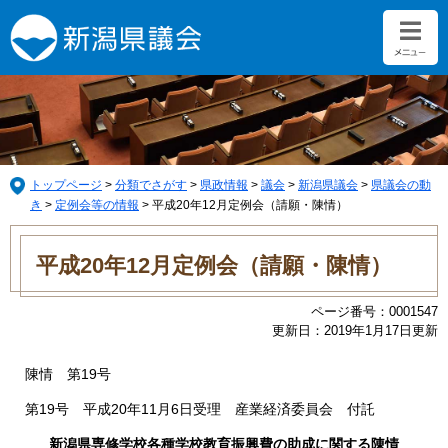
ペ
メ
ー
ニ
ジ
ュ
の
ー
先
を
頭
飛
で
ば
す。
し
て
トップページ
>
分類でさがす
>
県政情報
>
議会
>
新潟県議会
>
県議会の動
本
き
>
定例会等の情報
>
平成20年12月定例会（請願・陳情）
文
本
へ
文
平成20年12月定例会（請願・陳情）
ページ番号：0001547
更新日：2019年1月17日更新
陳情 第19号
第19号 平成20年11月6日受理 産業経済委員会 付託
新潟県専修学校各種学校教育振興費の助成に関する陳情