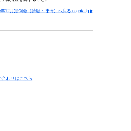
0年12月定例会（請願・陳情）へ戻る
.niigata.lg.jp
い合わせはこちら