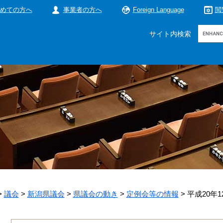
めての方へ
事業者の方へ
Foreign Language
閲
Google
サイト内検索
カ
ス
タ
ム
検
索
>
議会
>
新潟県議会
>
県議会の動き
>
定例会等の情報
>
平成20年