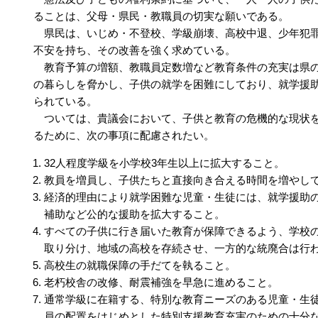
ることは、父母・県民・教職員の切実な願いである。
県民は、いじめ・不登校、学級崩壊、高校中退、少年犯罪
不安を持ち、その改善を強く求めている。
教育予算の増額、教職員定数増など教育条件の充実は県の
の暮らしを脅かし、子供の就学を困難にしており、就学援
られている。
ついては、貴議会において、子供と教育の危機的な現状を
るために、次の事項に配慮されたい。
32人程度学級を小学校3年生以上に拡大すること。
教員を増員し、子供たちと直接向き合える時間を増やし
経済的理由により就学困難な児童・生徒には、就学援助
補助など公的な援助を拡大すること。
すべての子供に行き届いた教育が保障できるよう、学校
取り分け、地域の高校を存続させ、一方的な統廃合は行
高校生の就職保障の手だてを執ること。
老朽校舎の改修、耐震補強を早急に進めること。
通常学級に在籍する、特別な教育ニーズのある児童・生
員の配置をはじめとした特別支援教育充実のための十分