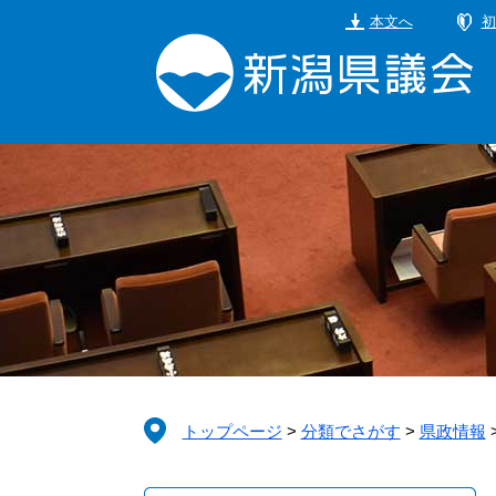
ペ
メ
本文へ
初
ー
ニ
ジ
ュ
の
ー
先
を
頭
飛
で
ば
す。
し
て
本
文
へ
トップページ
>
分類でさがす
>
県政情報