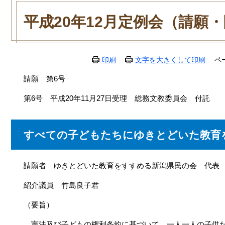
本
文
平成20年12月定例会（請願
印刷
文字を大きくして印刷
ペ
請願 第6号
第6号 平成20年11月27日受理 総務文教委員会 付託
すべての子どもたちにゆきとどいた教育
請願者 ゆきとどいた教育をすすめる新潟県民の会 代表 福
紹介議員 竹島良子君
（要旨）
憲法及び子どもの権利条約に基づいて、一人一人の子供た