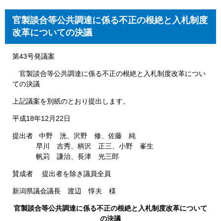
官製談合等公共調達に係る不正の根絶と入札制度
改革についての決議
第43号発議案
官製談合等公共調達に係る不正の根絶と入札制度改革につい
ての決議
上記議案を別紙のとおり提出します。
平成18年12月22日
提出者 中野 洸、沢野 修、佐藤 純
早川 吉秀、柄沢 正三、小野 峯生
帆苅 謙治、長津 光三郎
賛成者 提出者を除き議員全員
新潟県議会議長 渡辺 惇夫 様
官製談合等公共調達に係る不正の根絶と入札制度改革について
の決議