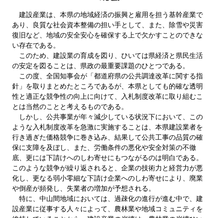
建設産業は、本県の地域経済の振興と雇用を担う基幹産業で
あり、良質な社会資本整備の担い手として、また、除雪や災害
復旧など、地域の安全安心を確保する上で欠かすことのできな
い存在である。
このため、建設業の育成を図り、ひいては県経済と県民生活
の安定を図ることは、県政の最重要課題のひとつである。
この度、全国知事会が「都道府県の公共調達改革に関する指
針」を取りまとめたところであるが、本県としても的確な透明
性と適正な競争性の向上に向けて、入札制度改革に取り組むこ
とは当然のことと考えるものである。
しかし、公共事業が年々減少している状況下において、この
ような入札制度改革を急激に実施することは、本県建設業者を
行き過ぎた価格競争に巻き込み、結果して公共工事の品質の確
保に支障を及ぼし、また、労働条件の悪化や安全対策の不徹
底、更には下請けへのしわ寄せにもつながるのは明白である。
このような競争が繰り返されると、企業の技術力と経営力が悪
化し、更なる弱小零細な下請け企業へのしわ寄せにより、廃業
や倒産が頻発し、失業者の増加が予想される。
特に、中山間地域においては、過疎化の進行が進む中で、建
設産業に従事する人々によって、農林業や地域コミュニティを