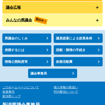
議会広報
受付中！
みんなの県議会
県議会のしくみ
議員提案による政策条例
傍聴するには
請願・陳情の手続き
情報公開制度等
政務活動費
議会事務局
このホームページについて
個人情報の取扱い
免責事項
RSS配信について
新潟県トップ
新潟県議会事務局