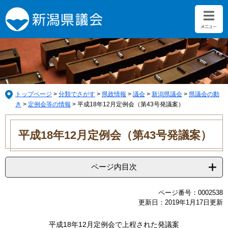
ペ
メ
ー
ニ
ジ
ュ
の
ー
先
を
頭
飛
で
ば
す。
し
て
トップページ
>
分類でさがす
>
県政情報
>
議会
>
新潟県議会
>
県議会の動
本
き
>
定例会等の情報
>
平成18年12月定例会（第43号発議案）
文
本
へ
文
平成18年12月定例会（第43号発議案）
ページ内目次
ページ番号：0002538
更新日：2019年1月17日更新
平成18年12月定例会で上程された発議案