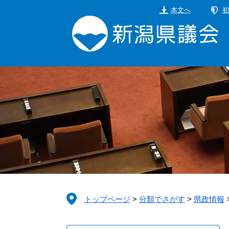
ペ
メ
本文へ
初
ー
ニ
ジ
ュ
の
ー
先
を
頭
飛
で
ば
す。
し
て
本
文
へ
トップページ
>
分類でさがす
>
県政情報