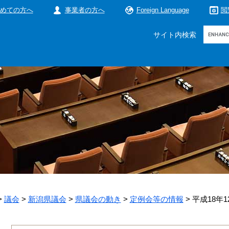
めての方へ
事業者の方へ
Foreign Language
閲
Google
サイト内検索
カ
ス
タ
ム
検
索
>
議会
>
新潟県議会
>
県議会の動き
>
定例会等の情報
>
平成18年