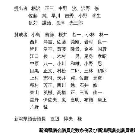
提出者 柄沢 正三、中野 洸、沢野 修
佐藤 純、早川 吉秀、小野 峯生
帆苅 謙治、長津 光三郎
賛成者 小島 義徳、桜井 甚一、小林 林一
西川 洋吉、佐藤 莞爾、岩村 良一
皆川 浩平、斎藤 隆景、金谷 国彦
江口 俊一、木村 一男、尾身 孝昭
中原 八一、小川 和雄、小野 忍
目黒 正文、村松 二郎、三林 碩郎
上村 憲司、天井 貞、佐藤 元彦
種村 芳正、西川 勉、石井 修
東山 英機、高橋 正、三富 佳一
星野 伊佐夫、嵐 嘉明、布施 康正
片野 猛
新潟県議会議長 渡辺 惇夫 様
新潟県議会議員定数条例及び新潟県議会議員選