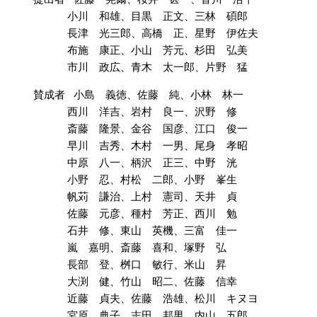
小川 和雄、目黒 正文、三林 碩郎
長津 光三郎、高橋 正、星野 伊佐夫
布施 康正、小山 芳元、杉田 弘美
市川 政広、青木 太一郎、片野 猛
賛成者 小島 義徳、佐藤 純、小林 林一
西川 洋吉、岩村 良一、沢野 修
斎藤 隆景、金谷 国彦、江口 俊一
早川 吉秀、木村 一男、尾身 孝昭
中原 八一、柄沢 正三、中野 洸
小野 忍、村松 二郎、小野 峯生
帆苅 謙治、上村 憲司、天井 貞
佐藤 元彦、種村 芳正、西川 勉
石井 修、東山 英機、三富 佳一
嵐 嘉明、斎藤 喜和、塚野 弘
長部 登、桝口 敏行、米山 昇
大渕 健、竹山 昭二、佐藤 信幸
近藤 貞夫、佐藤 浩雄、松川 キヌヨ
宮原 典子、志田 邦男、内山 五郎