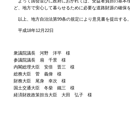
よって国会並びに政府におかれては、受益者負担の基本理
ど、地方で安心して暮らせるために必要な道路財源の確保
以上、地方自治法第99条の規定により意見書を提出する
平成18年12月22日
衆議院議長 河野 洋平 様
参議院議長 扇 千景 様
内閣総理大臣 安倍 晋三 様
総務大臣 菅 義偉 様
財務大臣 尾身 幸次 様
国土交通大臣 冬柴 鐵三 様
経済財政政策担当大臣 大田 弘子 様