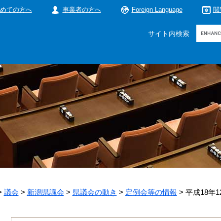
めての方へ
事業者の方へ
Foreign Language
閲
Google
サイト内検索
カ
ス
タ
ム
検
索
>
議会
>
新潟県議会
>
県議会の動き
>
定例会等の情報
>
平成18年