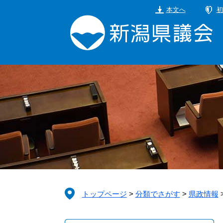
ペ
メ
本文へ
初
ー
ニ
ジ
ュ
の
ー
先
を
頭
飛
で
ば
す。
し
て
本
文
へ
トップページ
>
分類でさがす
>
県政情報