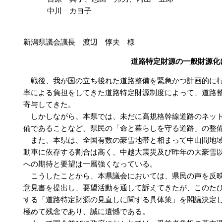
中川 カヨ子
新潟県議会議長 渡辺 惇夫 様
道路特定財源の一般財源化
戦後、我が国の立ち後れた道路整備を緊急かつ計画的に行
率による負担をしてきた道路特定財源制度によって、道路
寄与してきた。
しかしながら、本県では、未だに高規格幹線道路のネット
備であることなど、県民の「命と暮らしを守る道路」の整
また、本県は、全国有数の豪雪地帯と相まって中山間地域
動車に依存する割合は高く、中越大震災及び昨年の大豪雪
への期待と要望は一層強くなっている。
こうしたことから、本県議会においては、県民の声を反映
意見書を提出し、要望活動を通して訴えてきたが、このた
する「道路特定財源の見直しに関する具体策」を閣議決定
極めて残念であり、誠に遺憾である。