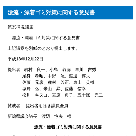
漂流・漂着ゴミ対策に関する意見書
第35号発議案
漂流・漂着ゴミ対策に関する意見書
上記議案を別紙のとおり提出します。
平成18年12月22日
提出者 岩村 良一、小島 義徳、早川 吉秀
尾身 孝昭、中野 洸、渡辺 惇夫
佐藤 元彦、種村 芳正、東山 英機
塚野 弘、米山 昇、佐藤 信幸
松川 キヌヨ、宮原 典子、五十嵐 完二
賛成者 提出者を除き議員全員
新潟県議会議長 渡辺 惇夫 様
漂流・漂着ゴミ対策に関する意見書