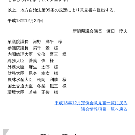
以上、地方自治法第99条の規定により意見書を提出する。
平成18年12月22日
新潟県議会議長 渡辺 惇夫
衆議院議長 河野 洋平 様
参議院議長 扇千 景 様
内閣総理大臣 安倍 晋三 様
総務大臣 菅義 偉 様
外務大臣 麻生 太郎 様
財務大臣 尾身 幸次 様
農林水産大臣 松岡 利勝 様
国土交通大臣 冬柴 鐵三 様
環境大臣 若林 正俊 様
平成18年12月定例会意見書一覧に戻る
議会情報項目一覧へ戻る