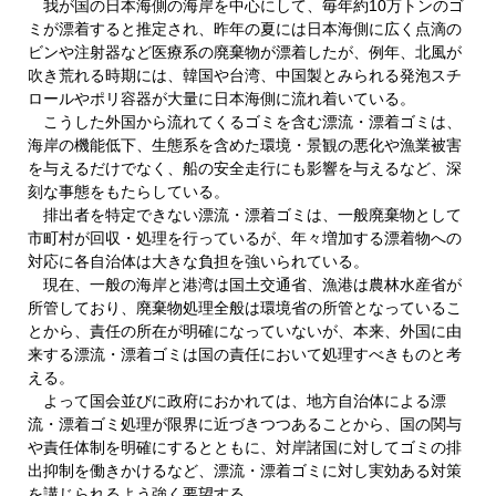
我が国の日本海側の海岸を中心にして、毎年約10万トンのゴ
ミが漂着すると推定され、昨年の夏には日本海側に広く点滴の
ビンや注射器など医療系の廃棄物が漂着したが、例年、北風が
吹き荒れる時期には、韓国や台湾、中国製とみられる発泡スチ
ロールやポリ容器が大量に日本海側に流れ着いている。
こうした外国から流れてくるゴミを含む漂流・漂着ゴミは、
海岸の機能低下、生態系を含めた環境・景観の悪化や漁業被害
を与えるだけでなく、船の安全走行にも影響を与えるなど、深
刻な事態をもたらしている。
排出者を特定できない漂流・漂着ゴミは、一般廃棄物として
市町村が回収・処理を行っているが、年々増加する漂着物への
対応に各自治体は大きな負担を強いられている。
現在、一般の海岸と港湾は国土交通省、漁港は農林水産省が
所管しており、廃棄物処理全般は環境省の所管となっているこ
とから、責任の所在が明確になっていないが、本来、外国に由
来する漂流・漂着ゴミは国の責任において処理すべきものと考
える。
よって国会並びに政府におかれては、地方自治体による漂
流・漂着ゴミ処理が限界に近づきつつあることから、国の関与
や責任体制を明確にするとともに、対岸諸国に対してゴミの排
出抑制を働きかけるなど、漂流・漂着ゴミに対し実効ある対策
を講じられるよう強く要望する。