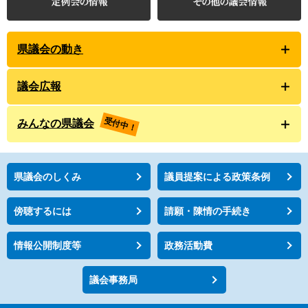
県議会の動き
議会広報
受付中！
みんなの県議会
県議会のしくみ
議員提案による政策条例
傍聴するには
請願・陳情の手続き
情報公開制度等
政務活動費
議会事務局