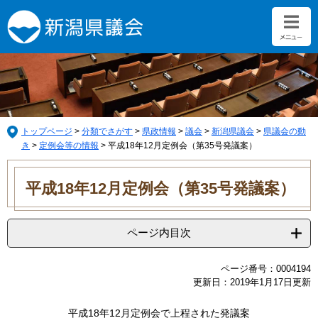
ペ
メ
ー
ニ
ジ
ュ
の
ー
先
を
頭
飛
で
ば
す。
し
て
トップページ
>
分類でさがす
>
県政情報
>
議会
>
新潟県議会
>
県議会の動
本
き
>
定例会等の情報
>
平成18年12月定例会（第35号発議案）
文
本
へ
文
平成18年12月定例会（第35号発議案）
ページ内目次
ページ番号：0004194
更新日：2019年1月17日更新
平成18年12月定例会で上程された発議案