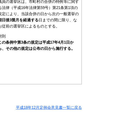
議員の選挙区は、市町村の合併の特例等に関す
る法律（平成16年法律第59号）第21条第1項の
規定により、当該合併の日から次の一般選挙の
期日後3箇月を経過する
日までの間に限り、な
お従前の選挙区によるものとする。
附則
この条例中第3条の規定は平成17年4月1日か
ら、その他の規定は公布の日から施行する。
平成18年12月定例会意見書一覧に戻る