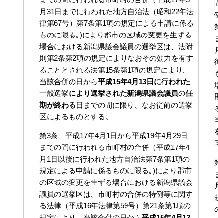
月31日までに行われた地方自治法（昭和22年法
律第67号）第7条第1項の規定による申請に係る
ものに限る｡)により郡市の区域の変更を生ずる
場合における新潟県議会議員の選挙区は、法附
則第2条第2項の規定によりなおその効力を有す
ることとされる法第15条第1項の規定により、
当該合併の日から
平成15年4月13日に行われた
一般選挙
により選挙された新潟県議会議員
の
任
期が終わる
日までの間に限り、なお従前の選挙
区によるものとする。
第3条 平成17年4月1日から平成19年4月29日
までの間に行われる市町村の合併（平成17年4
月1日以後に行われた地方自治法第7条第1項の
規定による申請に係るものに限る｡)により郡市
の区域の変更を生ずる場合における新潟県議会
議員の選挙区は、市町村の合併の特例等に関す
る法律（平成16年法律第59号）第21条第1項の
規定により、当該合併の日から
平成15年4月13