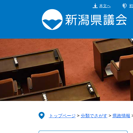
ペ
メ
本文へ
初
ー
ニ
ジ
ュ
の
ー
先
を
頭
飛
で
ば
す。
し
て
本
文
へ
トップページ
>
分類でさがす
>
県政情報