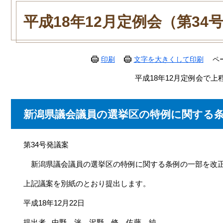
本
文
平成18年12月定例会（第34
印刷
文字を大きくして印刷
ペ
平成18年12月定例会で上
新潟県議会議員の選挙区の特例に関する
第34号発議案
新潟県議会議員の選挙区の特例に関する条例の一部を改
上記議案を別紙のとおり提出します。
平成18年12月22日
提出者 中野 洸、沢野 修、佐藤 純