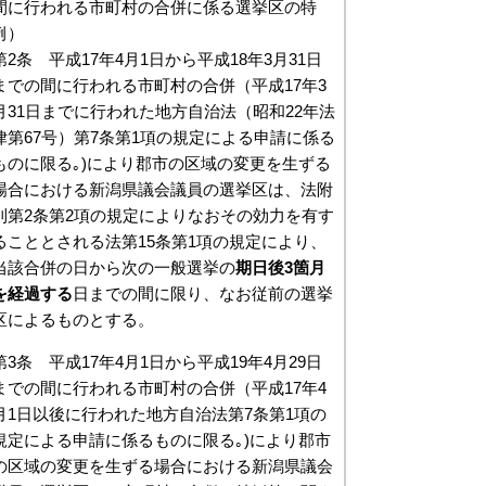
間に行われる市町村の合併に係る選挙区の特
例）
第2条 平成17年4月1日から平成18年3月31日
までの間に行われる市町村の合併（平成17年3
月31日までに行われた地方自治法（昭和22年法
律第67号）第7条第1項の規定による申請に係る
ものに限る｡)により郡市の区域の変更を生ずる
場合における新潟県議会議員の選挙区は、法附
則第2条第2項の規定によりなおその効力を有す
ることとされる法第15条第1項の規定により、
当該合併の日から次の一般選挙の
期日後3箇月
を経過する
日までの間に限り、なお従前の選挙
区によるものとする。
第3条 平成17年4月1日から平成19年4月29日
までの間に行われる市町村の合併（平成17年4
月1日以後に行われた地方自治法第7条第1項の
規定による申請に係るものに限る｡)により郡市
の区域の変更を生ずる場合における新潟県議会