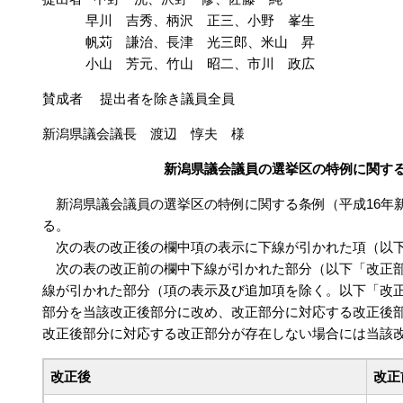
早川 吉秀、柄沢 正三、小野 峯生
帆苅 謙治、長津 光三郎、米山 昇
小山 芳元、竹山 昭二、市川 政広
賛成者 提出者を除き議員全員
新潟県議会議長 渡辺 惇夫 様
新潟県議会議員の選挙区の特例に関す
新潟県議会議員の選挙区の特例に関する条例（平成16年新
る。
次の表の改正後の欄中項の表示に下線が引かれた項（以下
次の表の改正前の欄中下線が引かれた部分（以下「改正部
線が引かれた部分（項の表示及び追加項を除く。以下「改正
部分を当該改正後部分に改め、改正部分に対応する改正後
改正後部分に対応する改正部分が存在しない場合には当該
改正後
改正