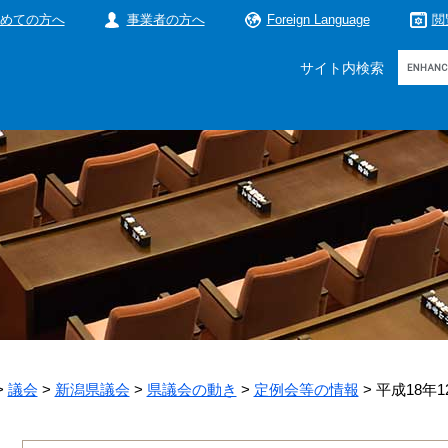
めての方へ
事業者の方へ
Foreign Language
閲
Google
サイト内検索
カ
ス
タ
ム
検
索
>
議会
>
新潟県議会
>
県議会の動き
>
定例会等の情報
>
平成18年