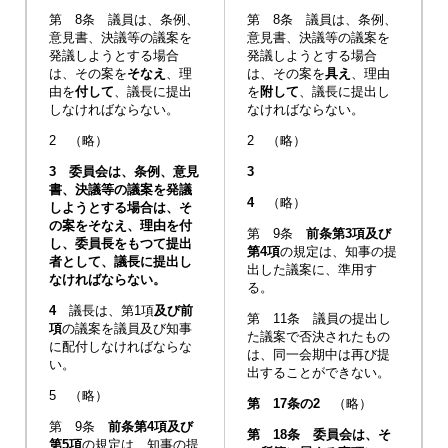
第 8条 議員は、条例、
第 8条 議員は、条例、
意見書、決議等の議案を
意見書、決議等の議案を
発議しようとする場合
発議しようとする場合
は、その案を
そなえ
、理
は、その案を
具え
、理由
由を
付して
、議長に提出
を
附して
、議長に提出し
しなければならない。
なければならない。
2 （略）
2 （略）
3 委員会は、条例、意見
3
書、決議等の議案を発議
4
（略）
しようとする場合は、そ
の案をそなえ、理由を付
第 9条
前条第3項及び
し、委員長をもつて提出
第4項
の規定は、知事の提
者として、議長に提出し
出した議案に、準用す
なければならない。
る。
4
議長は、第1項
及び前
第 11条 議員の提出し
項
の議案を議員及び知事
た議案で否決されたもの
に配付しなければならな
は、同一会期中は再び提
い。
出することができない。
5 （略）
第 17条の2
（略）
第 9条
前条第4項及び
第 18条 委員会は、そ
第5項
の規定は、知事の提