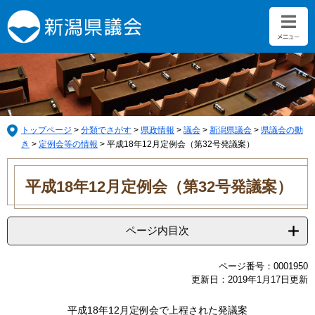
ペ
メ
ー
ニ
ジ
ュ
の
ー
先
を
頭
飛
で
ば
す。
し
て
トップページ
>
分類でさがす
>
県政情報
>
議会
>
新潟県議会
>
県議会の動
本
き
>
定例会等の情報
>
平成18年12月定例会（第32号発議案）
文
本
へ
文
平成18年12月定例会（第32号発議案）
ページ内目次
ページ番号：0001950
更新日：2019年1月17日更新
平成18年12月定例会で上程された発議案