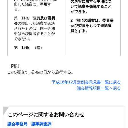
の所管に属する事項につ
出した議案に、準用す
いて議案を発議すること
る。
ができる。
第 11条 議員
及び委員
2 前項の議案は、委員長
会
の提出した議案で否決
及び委員をもつて発議議
されたものは、同一会期
員とする。
中は再び提出することが
できない。
第 18条
（略）
附則
この規則は、公布の日から施行する。
平成18年12月定例会意見書一覧に戻る
議会情報項目一覧へ戻る
このページに関するお問い合わせ
議会事務局 議事調査課