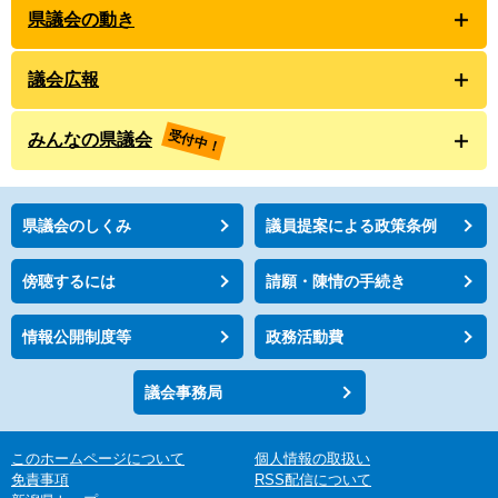
県議会の動き
議会広報
受付中！
みんなの県議会
県議会のしくみ
議員提案による政策条例
傍聴するには
請願・陳情の手続き
情報公開制度等
政務活動費
議会事務局
このホームページについて
個人情報の取扱い
免責事項
RSS配信について