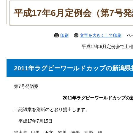
本
文
平成17年6月定例会（第7号
印刷
文字を大きくして印刷
ペ
平成17年6月定例会で上
2011年ラグビーワールドカップの新潟
第7号発議案
2011年ラグビーワールドカップ
上記議案を別紙のとおり提出します。
平成17年7月15日
提出者 目黒 正文、皆川 浩平、沢野 修