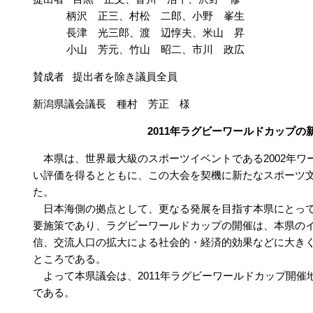
柄沢 正三、村松 二郎、小野 峯生
長津 光三郎、渡 辺惇夫、米山 昇
小山 芳元、竹山 昭二、市川 政広
賛成者 提出者を除き議員全員
新潟県議会議長 種村 芳正 様
2011年ラグビーワールドカップ
本県は、世界最大級のスポーツイベントである2002年ワ
い評価を得るとともに、この大会を契機に新たなスポーツ
た。
日本海側の拠点として、更なる発展を目指す本県にとって
要施策であり、ラグビーワールドカップの開催は、本県の
信、交流人口の拡大による社会的・経済的効果などに大き
ところである。
よって本県議会は、2011年ラグビーワールドカップ開催
である。