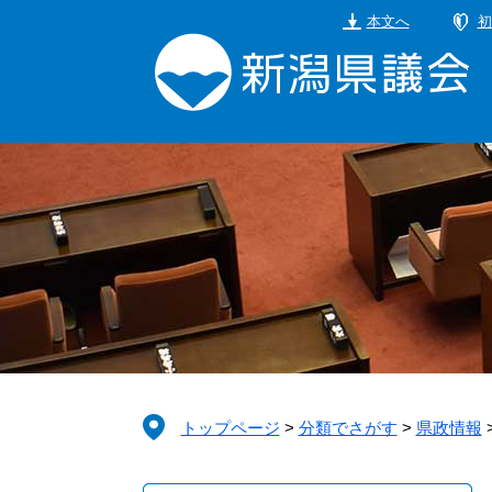
ペ
メ
本文へ
初
ー
ニ
ジ
ュ
の
ー
先
を
頭
飛
で
ば
す。
し
て
本
文
へ
トップページ
>
分類でさがす
>
県政情報