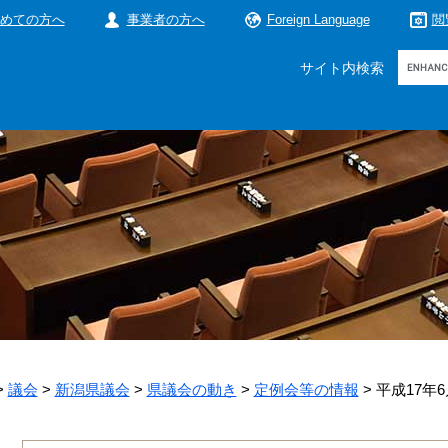
めての方へ
事業者の方へ
Foreign Language
閲
Google
サイト内検索
カ
ス
タ
ム
検
索
>
議会
>
新潟県議会
>
県議会の動き
>
定例会等の情報
>
平成17年