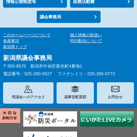
情報公開制度等
政務活動費
議会事務局
このホームページについて
個人情報の取扱い
免責事項
RSS配信について
新潟県トップ
新潟県議会事務局
〒950-8570 新潟市中央区新光町4番地1
電話番号：025-280-5527
ファクシミリ：025-285-0773
県議会へのアクセス
議事堂配置図
お問合せ