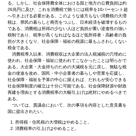
る。しかし、社会保障費全体における国と地方の公費負担は約
26兆円に及び、これを消費税で賄うには税率を10パーセント超
へ引き上げる必要がある。このような途方もない消費税の大増
税は、県民の暮らしと商売をつぶし、日本経済を破壊するもの
である。消費税は所得の少ない人ほど負担が重い逆進性の強い
税制であり、税率が高くなればなるほど低所得者・高齢者の負
担が大きくなり、社会保障・福祉の税源に最もふさわしくない
税金である。
消費税導入以来、消費税収は大企業の法人税減税の穴埋めに
使われ、社会保障・福祉に使われてこなかったことは明らかで
ある。大企業・大金持ちのための大減税を元に戻し、無駄な税
金の使途を改め、国民・中小企業者の暮らしや営業を応援し、
社会保障・福祉を予算の中心に据えれば、だれもが安心できる
社会保障制度の確立は十分に可能である。社会保障財源や財政
再建を理由とする消費税率の大幅引上げは絶対にやめるべきで
ある。
ついては、貴議会において、次の事項を内容とした意見書を
国に提出されたい。
所得税・住民税の大増税はやめること。
消費税率の引上げはやめること。