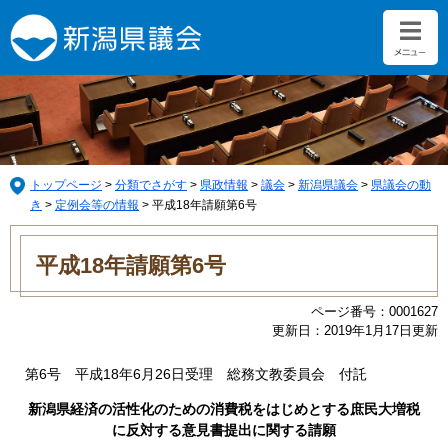
ペ
メ
ー
ニ
ジ
ュ
の
ー
先
を
頭
飛
で
ば
す。
し
て
トップページ
>
分類でさがす
>
県政情報
>
議会
>
新潟県議会
>
県議会の動
本
き
>
定例会等の情報
>
平成18年請願第6号
文
本
へ
文
平成18年請願第6号
ページ番号：0001627
更新日：2019年1月17日更新
第6号 平成18年6月26日受理 総務文教委員会 付託
新潟県経済の活性化のための消費税をはじめとする庶民大増税
に反対する意見書提出に関する請願