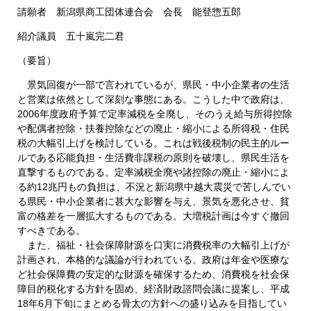
請願者 新潟県商工団体連合会 会長 能登惣五郎
紹介議員 五十嵐完二君
（要旨）
景気回復が一部で言われているが、県民・中小企業者の生活
と営業は依然として深刻な事態にある。こうした中で政府は、
2006年度政府予算で定率減税を全廃し、そのうえ給与所得控除
や配偶者控除・扶養控除などの廃止・縮小による所得税・住民
税の大幅引上げを検討している。これは戦後税制の民主的ルー
ルである応能負担・生活費非課税の原則を破壊し、県民生活を
直撃するものである。定率減税全廃や諸控除の廃止・縮小によ
る約12兆円もの負担は、不況と新潟県中越大震災で苦しんでい
る県民・中小企業者に甚大な影響を与え、景気を悪化させ、貧
富の格差を一層拡大するものである。大増税計画は今すぐ撤回
すべきである。
また、福祉・社会保障財源を口実に消費税率の大幅引上げが
計画され、本格的な議論が行われている。政府は年金や医療な
ど社会保障費の安定的な財源を確保するため、消費税を社会保
障目的税化する方針を固め、経済財政諮問会議に提案し、平成
18年6月下旬にまとめる骨太の方針への盛り込みを目指してい