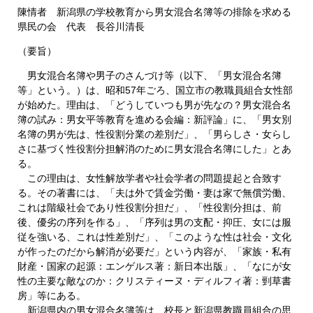
陳情者 新潟県の学校教育から男女混合名簿等の排除を求める
県民の会 代表 長谷川清長
（要旨）
男女混合名簿や男子のさんづけ等（以下、「男女混合名簿
等」という。）は、昭和57年ごろ、国立市の教職員組合女性部
が始めた。理由は、「どうしていつも男が先なの？男女混合名
簿の試み：男女平等教育を進める会編：新評論」に、「男女別
名簿の男が先は、性役割分業の差別だ」、「男らしさ・女らし
さに基づく性役割分担解消のために男女混合名簿にした」とあ
る。
この理由は、女性解放学者や社会学者の問題提起と合致す
る。その著書には、「夫は外で賃金労働・妻は家で無償労働、
これは階級社会であり性役割分担だ」、「性役割分担は、前
後、優劣の序列を作る」、「序列は男の支配・抑圧、女には服
従を強いる、これは性差別だ」、「このような性は社会・文化
が作ったのだから解消が必要だ」という内容が、「家族・私有
財産・国家の起源：エンゲルス著：新日本出版」、「なにが女
性の主要な敵なのか：クリスティーヌ・ディルフィ著：剄草書
房」等にある。
新潟県内の男女混合名簿等は、校長と新潟県教職員組合の思