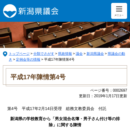
ペ
メ
ー
ニ
ジ
ュ
の
ー
先
を
頭
飛
で
ば
す。
し
て
トップページ
>
分類でさがす
>
県政情報
>
議会
>
新潟県議会
>
県議会の動
本
き
>
定例会等の情報
>
平成17年陳情第4号
文
本
へ
文
平成17年陳情第4号
ページ番号：0002697
更新日：2019年1月17日更新
第4号 平成17年2月14日受理 総務文教委員会 付託
新潟県の学校教育から「男女混合名簿・男子さん付け等の排
除」に関する陳情