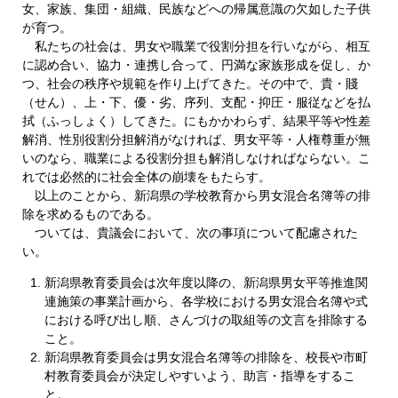
女、家族、集団・組織、民族などへの帰属意識の欠如した子供
が育つ。
私たちの社会は、男女や職業で役割分担を行いながら、相互
に認め合い、協力・連携し合って、円満な家族形成を促し、か
つ、社会の秩序や規範を作り上げてきた。その中で、貴・賤
（せん）、上・下、優・劣、序列、支配・抑圧・服従などを払
拭（ふっしょく）してきた。にもかかわらず、結果平等や性差
解消、性別役割分担解消がなければ、男女平等・人権尊重が無
いのなら、職業による役割分担も解消しなければならない。こ
れでは必然的に社会全体の崩壊をもたらす。
以上のことから、新潟県の学校教育から男女混合名簿等の排
除を求めるものである。
ついては、貴議会において、次の事項について配慮された
い。
新潟県教育委員会は次年度以降の、新潟県男女平等推進関
連施策の事業計画から、各学校における男女混合名簿や式
における呼び出し順、さんづけの取組等の文言を排除する
こと。
新潟県教育委員会は男女混合名簿等の排除を、校長や市町
村教育委員会が決定しやすいよう、助言・指導をするこ
と。