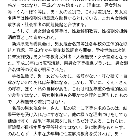
惑が一つになり、平成6年から始まった。理由は、男女別名
簿・くん・ぼく等は、男・女の区別で、これは差別だ、男女別
名簿等は性役割分担意識を助長するとしている。これも女性解
放学者・社会学者の問題提起と合致する。
こうして、男女混合名簿等は、性差解消教育、性役割分担解
消教育として進められた。
新潟県教育委員会は、男女混合名簿等は各学校の主体的な取
組と容認。平成8年から実施状況調査を開始。学校世論は次第
に未実施校は男女平等教育反対者・人権無視・女子差別となっ
た。平成13年には広報活動、県男女平等推進プランに、男女混
合名簿等の促進が明示された。
学校生活で、男・女どちらかに、名簿がない・呼び捨て・自
称がないのであれば差別になる。しかし、互いに、くん・さん
の呼称、ぼく・私の自称がある。これは相互尊重の合理的区別
で差別ではない。男女別名簿も必要かつ合理的に区別したもの
で、人権無視や差別ではない。
名簿の男女混合や、さん・私の統一に平等を求めるのは、結
果平等を受け入れたにすぎない。他の様々な理由づけをしても
価値は薄く、結果平等意識を助長するだけである。これらは、
新潟県が目指す男女平等社会ではない。逆に弊害をもたらす。
のみならず、大事な少年期に性差解消教育を受ければ、男・