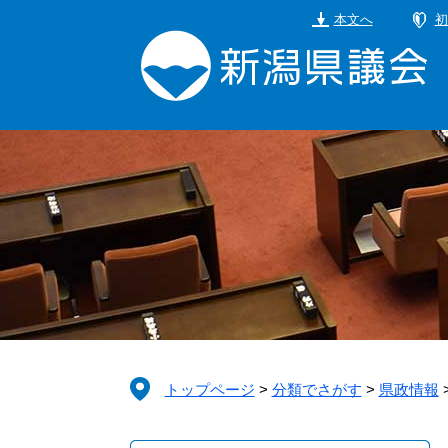
ペ
メ
本文へ
初
ー
ニ
ジ
ュ
の
ー
先
を
頭
飛
で
ば
す。
し
て
本
文
へ
トップページ
>
分類でさがす
>
県政情報