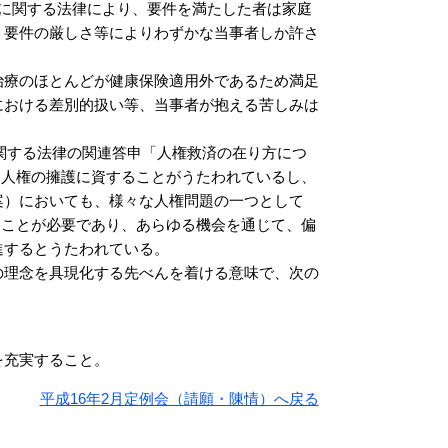
に関する法律により、要件を満たした者は家庭
、要件の厳しさ等によりわずかな当事者しか許さ
療のほとんどが健康保険適用外であるため満足
における差別的扱い等、当事者が抱える苦しみは
に関する法律の関連答申「人権救済の在り方につ
、人権の擁護に資することがうたわれているし、
案）においても、様々な人権問題の一つとして
うことが必要であり、あらゆる機会を通じて、偏
進するとうたわれている。
理念を具現化する先べんを着ける意味で、次の
を充実すること。
平成16年2月定例会（請願・陳情）へ戻る