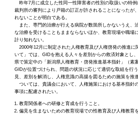
昨年7月に成立した性同一性障害者の性別の取扱いの特例
裁判所の審判により戸籍の訂正が許されることになったが
れないことが明白である。
また、専門的治療が行える病院が数箇所しかないうえ、治
な治療を受けることもままならないほか、教育現場や職場
計り知れない。
2000年12月に制定された人権教育及び人権啓発の推進
いて」では、GIDを抱える人々を差別からの救済対象とし
県で策定中の「新潟県人権教育・啓発推進基本指針」（素
GIDが位置づけられ、問題の状況に応じて適切な取組を行
見、差別を解消し、人権意識の高揚を図るための施策を推
ついては、貴議会において、人権施策における基本指針の
事項に配慮されたい。
教育関係者への研修と育成を行うこと。
偏見を生まないための教育現場での性教育及び人権教育