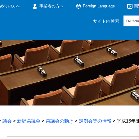
めての方へ
事業者の方へ
Foreign Language
閲
Google
サイト内検索
カ
ス
タ
ム
検
索
>
議会
>
新潟県議会
>
県議会の動き
>
定例会等の情報
>
平成16年