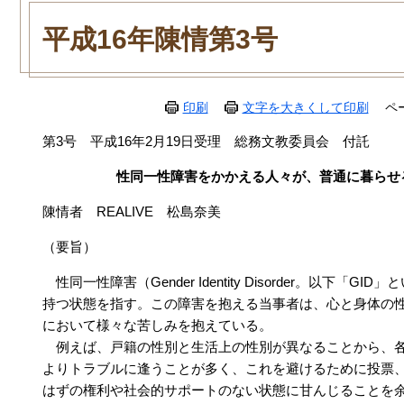
本
文
平成16年陳情第3号
印刷
文字を大きくして印刷
ペ
第3号 平成16年2月19日受理 総務文教委員会 付託
性同一性障害をかかえる人々が、普通に暮らせ
陳情者 REALIVE 松島奈美
（要旨）
性同一性障害（Gender Identity Disorder。以下
持つ状態を指す。この障害を抱える当事者は、心と身体の
において様々な苦しみを抱えている。
例えば、戸籍の性別と生活上の性別が異なることから、各
よりトラブルに逢うことが多く、これを避けるために投票
はずの権利や社会的サポートのない状態に甘んじることを