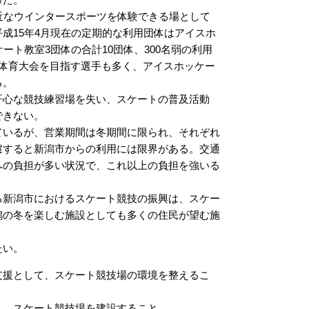
近なウインタースポーツを体験できる場として
成15年4月現在の定期的な利用団体はアイスホ
ート教室3団体の合計10団体、300名弱の利用
体育大会を目指す選手も多く、アイスホッケー
る。
心な競技練習場を失い、スケートの普及活動
できない。
いるが、営業期間は冬期間に限られ、それぞれ
慮すると新潟市からの利用には限界がある。交通
への負担が多い状況で、これ以上の負担を強いる
新潟市におけるスケート競技の振興は、スケー
潟の冬を楽しむ施設としても多くの住民が望む施
たい。
支援として、スケート競技場の環境を整えるこ
う、スケート競技場を建設すること。