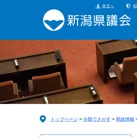
ペ
メ
本文へ
初
ー
ニ
ジ
ュ
の
ー
先
を
頭
飛
で
ば
す。
し
て
本
文
へ
トップページ
>
分類でさがす
>
県政情報