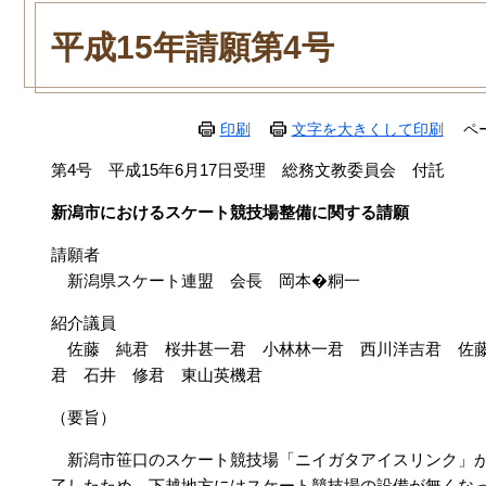
本
文
平成15年請願第4号
印刷
文字を大きくして印刷
ペ
第4号 平成15年6月17日受理 総務文教委員会 付託
新潟市におけるスケート競技場整備に関する請願
請願者
新潟県スケート連盟 会長 岡本�粡一
紹介議員
佐藤 純君 桜井甚一君 小林林一君 西川洋吉君 佐藤
君 石井 修君 東山英機君
（要旨）
新潟市笹口のスケート競技場「ニイガタアイスリンク」が
了したため、下越地方にはスケート競技場の設備が無くな