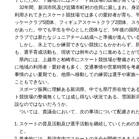
32年間、新潟市民及び近隣市町村の住民に親しまれ、身
利用されてきたスケート競技場では多くの愛好者が育ち、平
ッケークラブ5団体、フィギュアスケートクラブ2団体、スケ
があった。中でも学生を中心とした団体など、5年後の国民
クラブでは新たなジュニアチーム結成へと準備が進んでい
しかし、氷上でしか練習できない競技にもかかわらず、肝
も、選手育成活動も、現状では例年のように進めることが
県内には、上越市と柏崎市にスケート競技場が整備されて
に地域の利用者・愛好者も多く、交通事情や営業時間を考
事情のよい夏期でも、他県へ移動しての練習は選手や家族
こともできない。
スポーツ振興に理解ある新潟県、中でも県庁所在地である
ト競技場の整備無くしては成し得ない状況である。雪国新
設なのではないだろうか。
ついては、貴議会において、次の事項について配慮され
スケートの普及活動及び選手活動を継続していくための
と。
将来的には、新潟市内でスケートの大会が開催できるよ