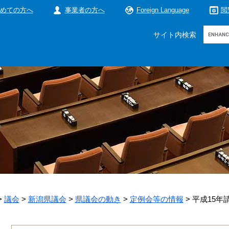
めての方へ
事業者の方へ
Foreign Language
閲
Google
サイト内検索
カ
ス
タ
ム
検
索
>
議会
>
新潟県議会
>
県議会の動き
>
定例会等の情報
>
平成15年