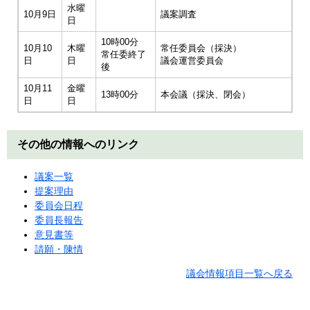
水曜
10月9日
議案調査
日
10時00分
10月10
木曜
常任委員会（採決）
常任委終了
日
日
議会運営委員会
後
10月11
金曜
13時00分
本会議（採決、閉会）
日
日
その他の情報へのリンク
議案一覧
提案理由
委員会日程
委員長報告
意見書等
請願・陳情
議会情報項目一覧へ戻る