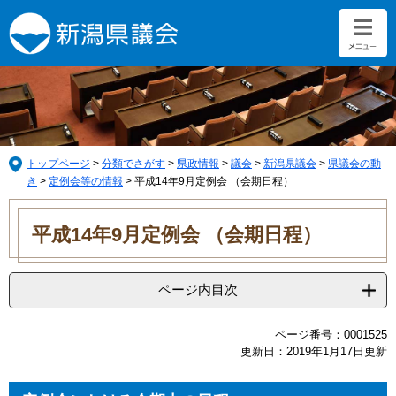
ペ
メ
ー
ニ
ジ
ュ
の
ー
先
を
頭
飛
で
ば
す。
し
て
トップページ
>
分類でさがす
>
県政情報
>
議会
>
新潟県議会
>
県議会の動
本
き
>
定例会等の情報
>
平成14年9月定例会 （会期日程）
文
本
へ
文
平成14年9月定例会 （会期日程）
ページ内目次
ページ番号：0001525
更新日：2019年1月17日更新