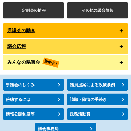
県議会の動き
議会広報
受付中！
みんなの県議会
県議会のしくみ
議員提案による政策条例
傍聴するには
請願・陳情の手続き
情報公開制度等
政務活動費
議会事務局