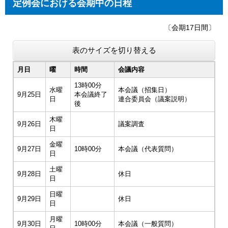
定例会における会期中の日程
〔会期17日間〕
表のサイズを切り替える
月日
曜
時間
会議内容
13時00分
水曜
本会議（招集日）
9月25日
本会議終了
日
連合委員会（議案説明）
後
木曜
9月26日
議案調査
日
金曜
9月27日
10時00分
本会議（代表質問）
日
土曜
9月28日
休日
日
日曜
9月29日
休日
日
月曜
9月30日
10時00分
本会議（一般質問）