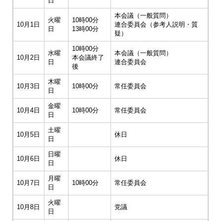
日
本会議（一般質問）
火曜
10時00分
10月1日
連合委員会（参考人説明・質
日
13時00分
疑）
10時00分
水曜
本会議（一般質問）
10月2日
本会議終了
日
連合委員会
後
木曜
10月3日
10時00分
常任委員会
日
金曜
10月4日
10時00分
常任委員会
日
土曜
10月5日
休日
日
日曜
10月6日
休日
日
月曜
10月7日
10時00分
常任委員会
日
火曜
10月8日
党議
日