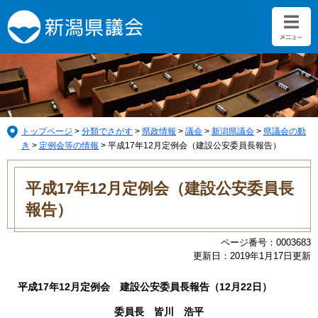
ペ
メ
ー
ニ
ジ
ュ
の
ー
先
を
頭
飛
で
ば
す。
し
て
トップページ
>
分類でさがす
>
県政情報
>
議会
>
新潟県議会
>
県議会の動
本
き
>
定例会等の情報
>
平成17年12月定例会（建設公安委員長報告）
文
本
へ
文
平成17年12月定例会（建設公安委員長
報告）
ページ番号：0003683
更新日：2019年1月17日更新
平成17年12月定例会 建設公安委員長報告（12月22日）
委員長 皆川 浩平