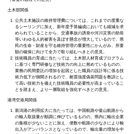
土木部関係
公共土木施設の維持管理費については、これまでの度重な
るシーリングに加え、新年度予算編成においても縮減を求
められていることから、交通事故の誘発や河川災害の助長
等いわゆる人的被害を及ぼす懸念が増大しているので、県
民の生命・財産を守る維持管理の重要性にかんがみ、所要
額の確保に向けて全力で取り組むべきとの意見。
技術職員の育成に当たっては、土木部人材育成プログラム
に基づく専門研修など技術力の向上に努めているものの、
業務の民間委託の増加を起因とした職員の設計等に係る技
術力低下が側聞されるので、耐震強度偽装問題を教訓とし
て高い技術力を備えた技術職員の必要性が高まっているこ
とを踏まえ、より一層取組を強化すべきとの意見。
港湾空港局関係
新潟港の利用拡大に当たっては、中国航路や釜山航路から
の輸入取扱量が順調に伸びているものの、県内に輸出企業
の集積が少ないことに加え、便数や航路の少なさにより輸
出入がアンバランスとなっているので、輸出量の増加を中