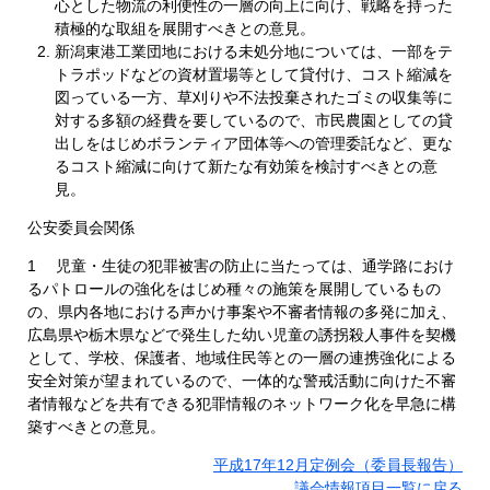
心とした物流の利便性の一層の向上に向け、戦略を持った
積極的な取組を展開すべきとの意見。
新潟東港工業団地における未処分地については、一部をテ
トラポッドなどの資材置場等として貸付け、コスト縮減を
図っている一方、草刈りや不法投棄されたゴミの収集等に
対する多額の経費を要しているので、市民農園としての貸
出しをはじめボランティア団体等への管理委託など、更な
るコスト縮減に向けて新たな有効策を検討すべきとの意
見。
公安委員会関係
1 児童・生徒の犯罪被害の防止に当たっては、通学路におけ
るパトロールの強化をはじめ種々の施策を展開しているもの
の、県内各地における声かけ事案や不審者情報の多発に加え、
広島県や栃木県などで発生した幼い児童の誘拐殺人事件を契機
として、学校、保護者、地域住民等との一層の連携強化による
安全対策が望まれているので、一体的な警戒活動に向けた不審
者情報などを共有できる犯罪情報のネットワーク化を早急に構
築すべきとの意見。
平成17年12月定例会（委員長報告）
議会情報項目一覧に戻る