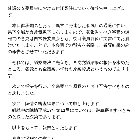
建設公安委員会における付託案件について御報告申し上げま
す。
本日御承知のとおり、異常に発達した低気圧の通過に伴い、
県下全域が異常気象下にありますので、御報告すべき審査の過
程での意見は四常任委員会とも、後日議員各位に文書にてお届
けいたしますことで、本会議での報告を省略し、審査結果のみ
の報告とさせていただきます。
それでは、議案採決に先立ち、各党党議結果の報告を求めた
ところ、各党とも全議案いずれも原案賛成というものでありま
す。
次いで採決を行い、全議案とも原案のとおり可決すべきもの
と決しました。
次に、陳情の審査結果について申し上げます。
継続中の陳情平成17年第11号については、継続審査すべきも
のと決した次第であります。
以上をもって、報告といたします。
（審査の過程での意見）