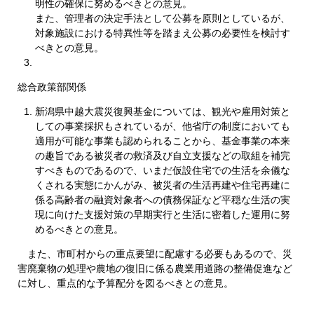
明性の確保に努めるべきとの意見。
また、管理者の決定手法として公募を原則としているが、
対象施設における特異性等を踏まえ公募の必要性を検討す
べきとの意見。
総合政策部関係
新潟県中越大震災復興基金については、観光や雇用対策と
しての事業採択もされているが、他省庁の制度においても
適用が可能な事業も認められることから、基金事業の本来
の趣旨である被災者の救済及び自立支援などの取組を補完
すべきものであるので、いまだ仮設住宅での生活を余儀な
くされる実態にかんがみ、被災者の生活再建や住宅再建に
係る高齢者の融資対象者への債務保証など平穏な生活の実
現に向けた支援対策の早期実行と生活に密着した運用に努
めるべきとの意見。
また、市町村からの重点要望に配慮する必要もあるので、災
害廃棄物の処理や農地の復旧に係る農業用道路の整備促進など
に対し、重点的な予算配分を図るべきとの意見。