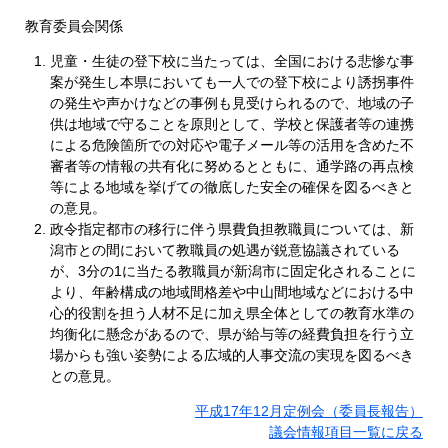
教育委員会関係
児童・生徒の登下校に当たっては、全国における悲惨な事
案が発生し本県においても一人での登下校により誘拐事件
の発生や声かけなどの事例も見受けられるので、地域の子
供は地域で守ることを原則として、学校と保護者等の連携
による危険箇所での対応や電子メール等の活用を含めた不
審者等の情報の共有化に努めるとともに、通学路の再点検
等による地域を挙げての徹底した安全の確保を図るべきと
の意見。
政令指定都市の移行に伴う県費負担教職員については、新
潟市との間において教職員の処遇が鋭意協議されている
が、3分の1に当たる教職員が新潟市に固定化されることに
より、年齢構成の地域間格差や中山間地域などにおける中
心的役割を担う人材不足に加え県全体としての教育水準の
均衡化に懸念があるので、県が給与等の経費負担を行う立
場からも強い姿勢による広域的人事交流の実現を図るべき
との意見。
平成17年12月定例会（委員長報告）
議会情報項目一覧に戻る