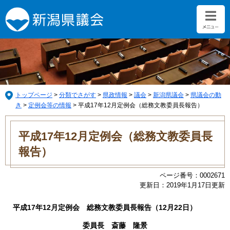
ペ
メ
ー
ニ
ジ
ュ
の
ー
先
を
頭
飛
で
ば
す。
し
て
トップページ
>
分類でさがす
>
県政情報
>
議会
>
新潟県議会
>
県議会の動
本
き
>
定例会等の情報
>
平成17年12月定例会（総務文教委員長報告）
文
本
へ
文
平成17年12月定例会（総務文教委員長
報告）
ページ番号：0002671
更新日：2019年1月17日更新
平成17年12月定例会 総務文教委員長報告（12月22日）
委員長 斎藤 隆景