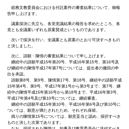
総務文教委員会における付託案件の審査結果について、御報
告申し上げます。
議案採決に先立ち、各党党議結果の報告を求めたところ、各
党とも全議案いずれも原案賛成というものであります。
次いで採決を行い、全議案とも原案のとおり可決すべきもの
と決しました。
次に、請願・陳情の審査結果について申し上げます。
継続中の請願平成15年第20号、平成16年第15号、第16号及
び継続中の陳情平成17年第7号については、提出者の撤回の申
出を承認。
請願第8号、第9号、陳情第17号、第18号、継続中の請願平成
15年第4号、第9号、平成17年第1号から第3号まで、第7号、継
続中の陳情平成15年第16号から第18号まで、平成16年第3号、
平成17年第4号及び第10号については、継続審査。
継続中の請願平成15年第10号、平成16年第6号及び第10号に
ついては、願意が満たされたため、それぞれ保留。
残りの陳情第15号については、願意妥当と認め、採択すべき
ものと決した次第であります。
なお、採択された陳情は、知事及び教育委員会に送付すべき