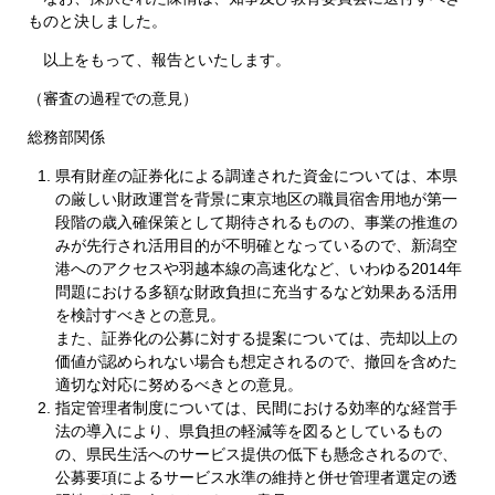
ものと決しました。
以上をもって、報告といたします。
（審査の過程での意見）
総務部関係
県有財産の証券化による調達された資金については、本県
の厳しい財政運営を背景に東京地区の職員宿舎用地が第一
段階の歳入確保策として期待されるものの、事業の推進の
みが先行され活用目的が不明確となっているので、新潟空
港へのアクセスや羽越本線の高速化など、いわゆる2014年
問題における多額な財政負担に充当するなど効果ある活用
を検討すべきとの意見。
また、証券化の公募に対する提案については、売却以上の
価値が認められない場合も想定されるので、撤回を含めた
適切な対応に努めるべきとの意見。
指定管理者制度については、民間における効率的な経営手
法の導入により、県負担の軽減等を図るとしているもの
の、県民生活へのサービス提供の低下も懸念されるので、
公募要項によるサービス水準の維持と併せ管理者選定の透