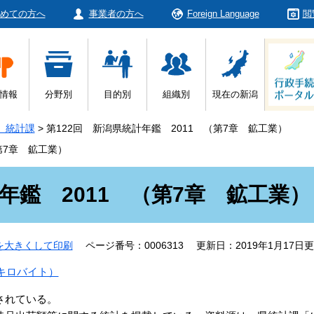
めての方へ
事業者の方へ
Foreign Language
閲
情報
分野別
目的別
組織別
現在の新潟
 統計課
>
第122回 新潟県統計年鑑 2011 （第7章 鉱工業）
第7章 鉱工業）
年鑑 2011 （第7章 鉱工業）
を大きくして印刷
ページ番号：0006313
更新日：2019年1月17日
9キロバイト）
されている。