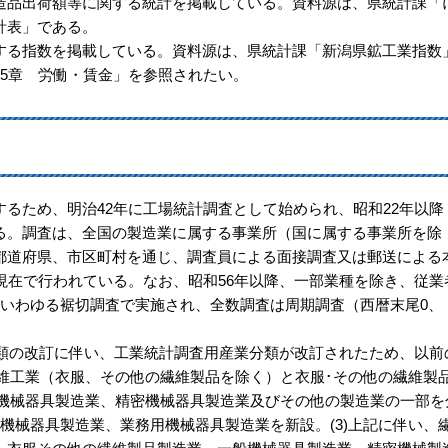
品出荷額等に関する統計を掲載している。資料源は、県統計課「
計表」である。
る指数を掲載している。資料源は、県統計課「新潟県鉱工業指数
5章 労働・賃金」を参照されたい。
）
るため、明治42年に工場統計調査として始められ、昭和22年以降
る。調査は、全国の製造業に属する事業所（国に属する事業所を除
都道府県、市区町村を通じ、調査員による面接調査又は郵送による
現在で行われている。なお、昭和56年以降、一部業種を除き、従業
るいわゆる裾切調査で実施され、全数調査は周期調査（西暦末尾0、
分類の改訂に伴い、工業統計調査用産業分類が改訂されたため、以前
繊維工業（衣服、その他の繊維製品を除く）と衣服･その他の繊維製
般機械器具製造業、精密機械器具製造業及びその他の製造業の一部を
機械器具製造業、業務用機械器具製造業を新設。(3)上記に伴い、