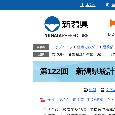
ペ
メ
本文へ
初
ー
ニ
ジ
ュ
の
ー
先
を
頭
飛
防災
で
ば
す。
し
トップページ
>
組織でさがす
>
総務部
現在地
て
第122回 新潟県統計年鑑 2011 （
本
本
文
第122回 新潟県統計
文
へ
印刷
文字
全文 第7章 鉱工業（PDF形式 40
この章は、製造業及び鉱工業指数で構成