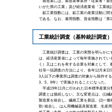
製造業には、製造業事業所・従業者・製造
いがた県の工業」及び経済産業省「工業統
鉱工業指数には、鉱工業の産業活動に関す
である。なお、雇用指数、賃金指数は「第1
工業統計調査（基幹統計調査
工業統計調査は、工業の実態を明らかにす
は、経済産業省によって毎年実施されてい
く）又はこれを有する企業を対象として、
社等一括調査の方法により、各年12月末日
3人以下の事業所は調査の対象から除外す
3、5、8年）で実施されることになった。
平成19年11月に行われた日本標準産業
調査とは接続しない。主な変更点は、(1)
製造業を統合し、繊維工業を新設。(2)一
割･統合し、はん用機械器具製造業、生産用