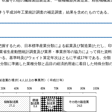
、衣服その他の繊維製品製造業、一般機械器具製造業、精密機械製
伴う平成16年工業統計調査の補足調査」結果を含めたものである。
握するため、日本標準産業分類による鉱業及び製造業(ただし、印
産業省生産動態統計調査及び業界・事業所等の協力によって得た資料
いる。基準時及びウェイト算定年次はともに平成17年である。分類
業分類に準拠した業種分類と品目の経済的用途に着目した特殊分類の