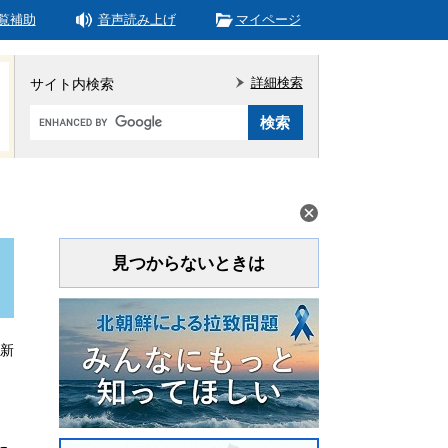
覧補助
音声読み上げ
マイページ
詳細検索
サイト内検索
Google
カ
ス
タ
ム
検
索
見つからないときは
更新