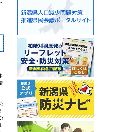
に
」
本
者
の
品
分
繊