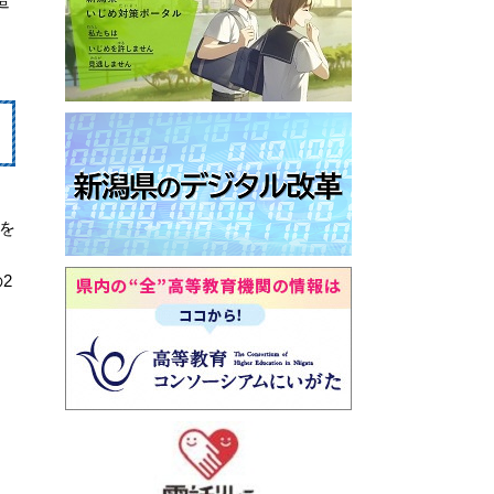
造
を
2