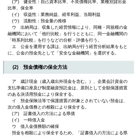
(ア) 健全性：自己資本比率、不良債権比率、業種別貸出金
比率、保全率
(イ) 収益性：業務純益、経常利益、当期利益
(ウ) 流動性：預金量の推移
ウ 出納局は、収集した経営情報により、同種・同規模の金
融機関において「他行比較」を行うとともに、同一金融機関の
「時系列比較」を行うなどの分析・評価を行う。
エ 公金を運用する課は、出納局が行う経営分析結果をもと
に、公金の預金先として「安全な金融機関」を選択する。
(2) 預金債権の保全方法
ア 歳計現金（歳入歳出外現金を含む。）、企業会計資金の
支払準備口座及び制度融資預託金は、原則として全額保護措置
のある決済用預金により保全する。
イ 預金保険法等で保護措置の対象とされていない預金は、
次の借入金債務との相殺により保全する。
(ア) 証書借入の方法による県債
(イ) 一時借入金
ウ 借入金債務額の確保
預金を相殺により保全するため、「証書借入の方法による県