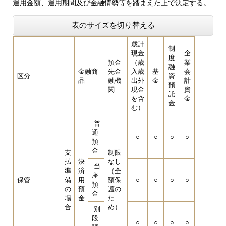
運用金額、運用期間及び金融情勢等を踏まえた上で決定する。
表のサイズを切り替える
歳計
制
現金
企
度
預金
（歳
業
融
金融商
先金
入歳
基
会
区分
資
品
融機
出外
金
計
預
関
現金
資
託
を含
金
金
む）
普
通
○
○
○
○
預
金
支
制限
払
決
なし
当
準
済
（全
座
保管
備
用
額保
○
○
○
○
預
の
預
護の
金
場
金
た
合
め）
別
段
○
○
○
○