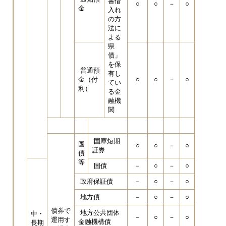
書借
○
○
－
○
金
入れ
の方
法に
よる
県
債」
を保
普通預
有し
金（付
○
○
－
○
てい
利）
る金
融機
関
国庫短期
国
○
○
－
○
証券
債
等
国債
－
○
－
○
政府保証債
－
○
－
○
地方債
－
○
－
○
債券で
地方公共団体
中・
－
○
－
○
運用す
金融機構債
長期