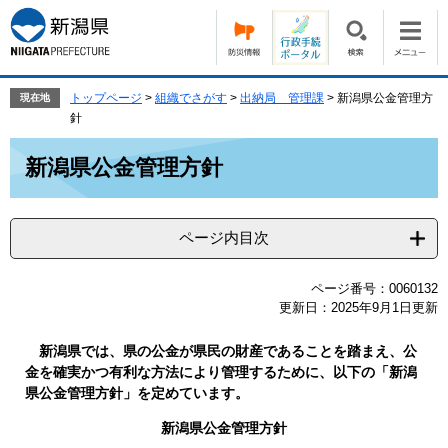
ペ
メ
ー
ニ
ジ
ュ
の
ー
先
を
トップページ
>
組織でさがす
>
出納局 管理課
>
新潟県公金管理方
現在地
頭
飛
針
で
ば
本
す。
し
新潟県公金管理方針
文
て
本
文
ページ内目次
へ
ページ番号：0060132
更新日：2025年9月1日更新
新潟県では、県の公金が県民の財産であることを踏まえ、公
金を確実かつ有利な方法により管理するために、以下の「新潟
県公金管理方針」を定めています。
新潟県公金管理方針