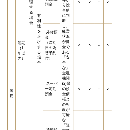
○
○
－
○
理
預金
ら総
す
合的
る
有
に判
場
利
断
合
性
し、
を
経営
外貨預
追
状況
金
求
が健
（満期
短期
○
○
－
○
す
全で
日の為
（1
る
ある
替予約
年以
場
「安
付）
内）
合
全
な」
金融
機関
スーパ
(2)県
ー定期
の預
○
○
－
○
運
預金
金債
用
権と
の相
殺が
可能
な
「証
通知預