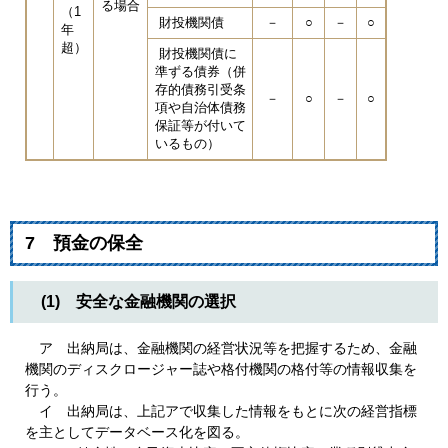
る場合
（1
財投機関債
－
○
－
○
年
超）
財投機関債に
準ずる債券（併
存的債務引受条
－
○
－
○
項や自治体債務
保証等が付いて
いるもの）
7 預金の保全
(1) 安全な金融機関の選択
ア 出納局は、金融機関の経営状況等を把握するため、金融
機関のディスクロージャー誌や格付機関の格付等の情報収集を
行う。
イ 出納局は、上記アで収集した情報をもとに次の経営指標
を主としてデータベース化を図る。