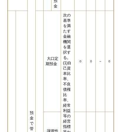
預
金
次の
基準
を満
たす
金融
機関
を選
択す
る。
大口定
○
○
－
○
(1)自
期預金
己資
本比
率、
不良
債権
比
率、
経常
利益
預
等の
金
経営
で
指標
管
譲渡性
等か