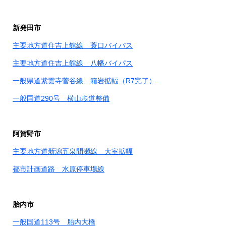
新発田市
主要地方道住吉上館線 蓑口バイパス
主要地方道住吉上館線 八幡バイパス
一般県道紫雲寺菅谷線 箱岩拡幅
（R7完了）
一般国道290号 横山歩道整備
阿賀野市
主要地方道新潟五泉間瀬線 大室拡幅
都市計画道路 水原停車場線
胎内市
一般国道113号 胎内大橋