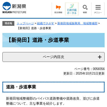
ペ
メ
ー
ニ
ジ
ュ
の
ー
先
を
トップページ
>
組織でさがす
>
新発田地域振興局 地域整備部
>
現在地
頭
飛
【新発田】道路・歩道事業
で
ば
本
す。
し
【新発田】道路・歩道事業
文
て
本
文
ページ内目次
へ
ページ番号：0058356
更新日：2025年10月21日更新
道路・歩道事業
新発田地域整備部のバイパス道路整備や道路改良、並びに歩道
整備について、主な事業を紹介します。