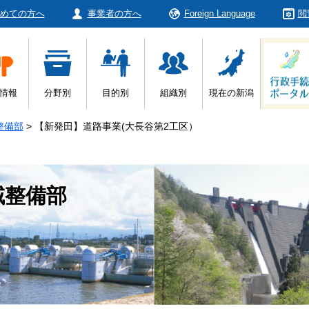
めての方へ
事業者の方へ
Foreign Language
閲
情報
分野別
目的別
組織別
現在の新潟
整備部
>
【新発田】道路事業(大長谷第2工区）
域整備部