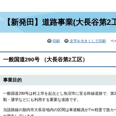
本
【新発田】道路事業(大長谷第2
文
印刷
文字を大きくして印刷
ペ
一般国道290号 （大長谷第2工区）
事業目的
一般国道290号は村上市を起点とし魚沼市に至る幹線道路で、第
勤・通学などにも利用する重要な道路です。
当該路線の胎内市大長谷地内の区間は車道幅員が7ｍ程度で急カ
が発生しています。