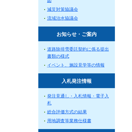
図
減災対策協議会
流域治水協議会
お知らせ・ご案内
道路除排雪委託契約に係る提出
書類の様式
イベント、施設見学等の情報
入札発注情報
発注見通し・入札情報・電子入
札
総合評価方式の結果
用地調査等業務仕様書