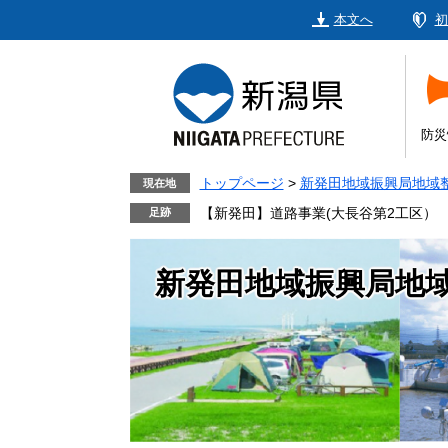
ペ
メ
本文へ
初
ー
ニ
ジ
ュ
の
ー
先
を
頭
飛
防災
で
ば
す。
し
トップページ
>
新発田地域振興局地域
現在地
て
【新発田】道路事業(大長谷第2工区）
本
文
新発田地域振興局地
へ