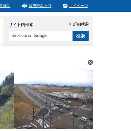
覧補助
音声読み上げ
マイページ
詳細検索
サイト内検索
Google
カ
ス
タ
ム
検
索