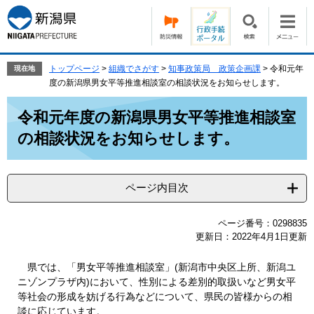
ペ
メ
ー
ニ
ジ
ュ
の
ー
先
を
トップページ
>
組織でさがす
>
知事政策局 政策企画課
>
令和元年
現在地
頭
飛
度の新潟県男女平等推進相談室の相談状況をお知らせします。
で
ば
本
す。
し
令和元年度の新潟県男女平等推進相談室
文
て
の相談状況をお知らせします。
本
文
へ
ページ内目次
ページ番号：0298835
更新日：2022年4月1日更新
県では、「男女平等推進相談室」(新潟市中央区上所、新潟ユ
ニゾンプラザ内)において、性別による差別的取扱いなど男女平
等社会の形成を妨げる行為などについて、県民の皆様からの相
談に応じています。