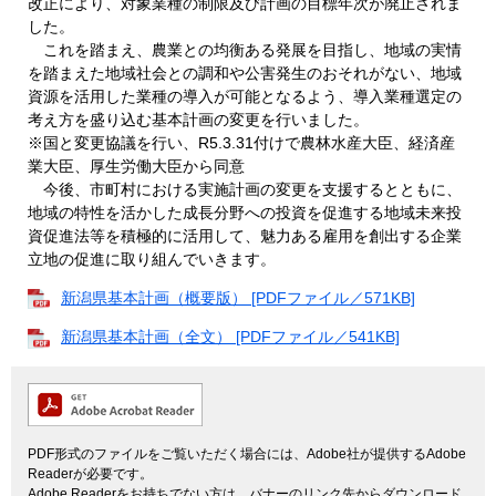
改正により、対象業種の制限及び計画の目標年次が廃止されま
した。
これを踏まえ、農業との均衡ある発展を目指し、地域の実情
を踏まえた地域社会との調和や公害発生のおそれがない、地域
資源を活用した業種の導入が可能となるよう、導入業種選定の
考え方を盛り込む基本計画の変更を行いました。
※国と変更協議を行い、R5.3.31付けで農林水産大臣、経済産
業大臣、厚生労働大臣から同意
今後、市町村における実施計画の変更を支援するとともに、
地域の特性を活かした成長分野への投資を促進する地域未来投
資促進法等を積極的に活用して、魅力ある雇用を創出する企業
立地の促進に取り組んでいきます。
新潟県基本計画（概要版） [PDFファイル／571KB]
新潟県基本計画（全文） [PDFファイル／541KB]
PDF形式のファイルをご覧いただく場合には、Adobe社が提供するAdobe
Readerが必要です。
Adobe Readerをお持ちでない方は、バナーのリンク先からダウンロード