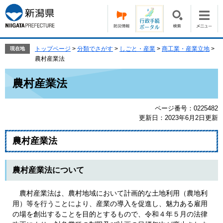
ペ
メ
ー
ニ
ジ
ュ
の
ー
先
を
トップページ
>
分類でさがす
>
しごと・産業
>
商工業・産業立地
>
現在地
頭
飛
農村産業法
で
ば
本
す。
し
農村産業法
文
て
本
ページ番号：0225482
文
更新日：2023年6月2日更新
へ
農村産業法
農村産業法について
農村産業法は、農村地域において計画的な土地利用（農地利
用）等を行うことにより、産業の導入を促進し、魅力ある雇用
の場を創出することを目的とするもので、令和４年５月の法律