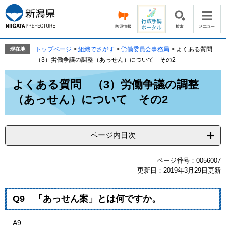
ペ
メ
ー
ニ
ジ
ュ
の
ー
先
を
トップページ
>
組織でさがす
>
労働委員会事務局
>
よくある質問
現在地
頭
飛
（3）労働争議の調整（あっせん）について その2
で
ば
本
す。
し
よくある質問 （3）労働争議の調整
文
て
（あっせん）について その2
本
文
へ
ページ内目次
ページ番号：0056007
更新日：2019年3月29日更新
Q9 「あっせん案」とは何ですか。
A9