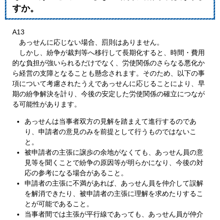
すか。
A13
あっせんに応じない場合、罰則はありません。
しかし、紛争が裁判等へ移行して長期化すると、時間・費用
的な負担が強いられるだけでなく、労使関係のさらなる悪化か
ら経営の支障となることも懸念されます。そのため、以下の事
項について考慮されたうえであっせんに応じることにより、早
期の紛争解決を計り、今後の安定した労使関係の確立につなが
る可能性があります。
あっせんは当事者双方の見解を踏まえて進行するのであ
り、申請者の意見のみを前提として行うものではないこ
と。
被申請者の主張に譲歩の余地がなくても、あっせん員の意
見等を聞くことで紛争の原因等が明らかになり、今後の対
応の参考になる場合があること。
申請者の主張に不満があれば、あっせん員を仲介して誤解
を解消できたり、被申請者の主張に理解を求めたりするこ
とが可能であること。
当事者間では主張が平行線であっても、あっせん員が仲介