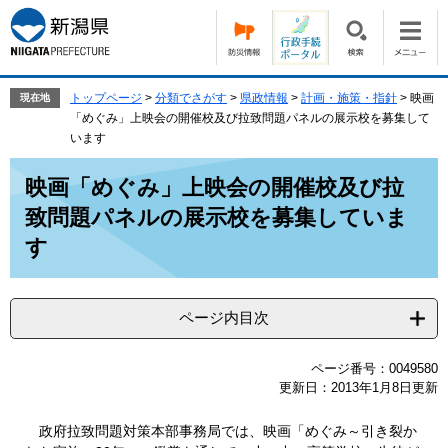
ペ
メ
ー
ニ
ジ
ュ
の
ー
先
を
トップページ
>
分類でさがす
>
県政情報
>
計画・施策・指針
>
映画
現在地
頭
飛
「めぐみ」上映会の開催校及び拉致問題パネルの展示校を募集して
で
ば
います
す。
し
本
て
映画「めぐみ」上映会の開催校及び拉
文
本
致問題パネルの展示校を募集していま
文
へ
す
ページ内目次
ページ番号：0049580
更新日：2013年1月8日更新
政府拉致問題対策本部事務局では、映画「めぐみ～引き裂か