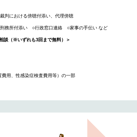
○裁判における傍聴付添い、代理傍聴
刑務所付添い ○行政窓口連絡 ○家事の手伝い など
相談
（
※いずれも3回まで無料）
＞
措置費用、性感染症検査費用等）の一部