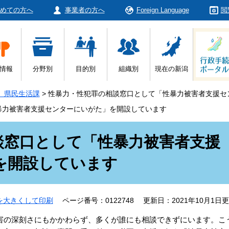
めての方へ
事業者の方へ
Foreign Language
閲
情報
分野別
目的別
組織別
現在の新潟
 県民生活課
>
性暴力・性犯罪の相談窓口として「性暴力被害者支援セ
暴力被害者支援センターにいがた」を開設しています
談窓口として「性暴力被害者支援
を開設しています
を大きくして印刷
ページ番号：0122748
更新日：2021年10月1日
の深刻さにもかかわらず、多くが誰にも相談できずにいます。こ