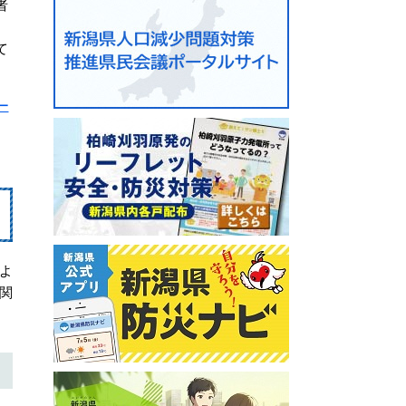
者
て
ー
よ
関