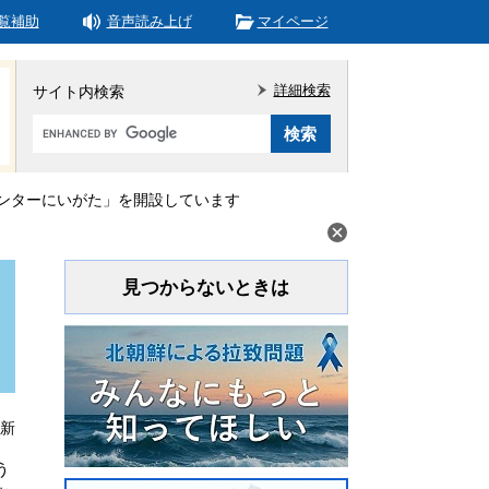
覧補助
音声読み上げ
マイページ
詳細検索
サイト内検索
Google
カ
ス
タ
ンターにいがた」を開設しています
ム
検
索
見つからないときは
更新
う