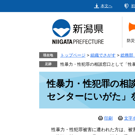
ペ
メ
本文へ
初
ー
ニ
ジ
ュ
の
ー
先
を
頭
飛
防災
で
ば
す。
し
トップページ
>
組織でさがす
>
総務部
現在地
て
性暴力・性犯罪の相談窓口として「性
本
本
文
性暴力・性犯罪の相
文
へ
センターにいがた」
印刷
文字
性暴力・性犯罪被害に遭われた方は、被害