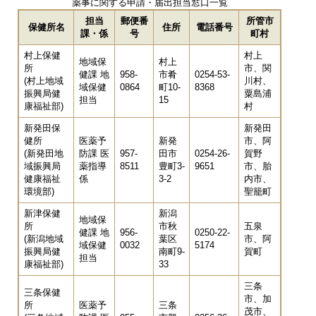
薬事に関する申請・届出担当窓口一覧
担当
郵便番
所管市
保健所名
住所
電話番号
課・係
号
町村
村上保健
村上
地域保
村上
所
市、関
健課 地
958-
市肴
0254-53-
(村上地域
川村、
域保健
0864
町10-
8368
振興局健
粟島浦
担当
15
康福祉部)
村
新発田保
新発田
健所
医薬予
新発
市、阿
(新発田地
防課 医
957-
田市
0254-26-
賀野
域振興局
薬指導
8511
豊町3-
9651
市、胎
健康福祉
係
3-2
内市、
環境部)
聖籠町
新津保健
新潟
地域保
所
市秋
五泉
健課 地
956-
0250-22-
(新潟地域
葉区
市、阿
域保健
0032
5174
振興局健
南町9-
賀町
担当
康福祉部)
33
三条
三条保健
市、加
所
医薬予
三条
茂市、