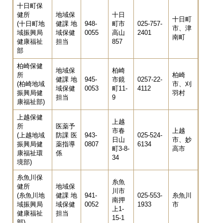
十日町保
健所
地域保
十日
十日町
(十日町地
健課 地
948-
町市
025-757-
市、津
域振興局
域保健
0055
高山
2401
南町
健康福祉
担当
857
部
柏崎保健
地域保
柏崎
所
柏崎
健課 地
945-
市鏡
0257-22-
(柏崎地域
市、刈
域保健
0053
町11-
4112
振興局健
羽村
担当
9
康福祉部)
上越保健
上越
所
医薬予
市春
上越
(上越地域
防課 医
943-
025-524-
日山
市、妙
振興局健
薬指導
0807
6134
町3-8-
高市
康福祉環
係
34
境部)
糸魚川保
糸魚
健所
地域保
川市
(糸魚川地
健課 地
941-
025-553-
糸魚川
南押
域振興局
域保健
0052
1933
市
上1-
健康福祉
担当
15-1
部)