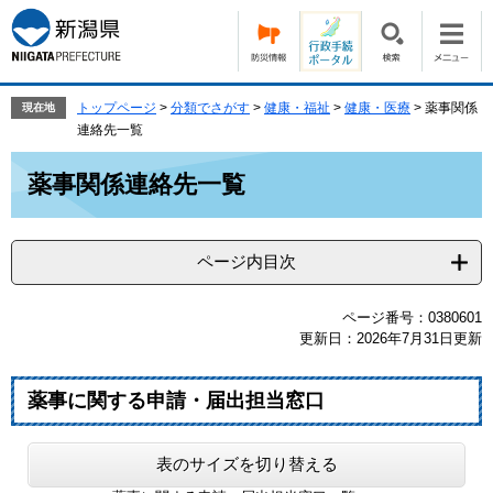
ペ
メ
ー
ニ
ジ
ュ
の
ー
先
を
トップページ
>
分類でさがす
>
健康・福祉
>
健康・医療
>
薬事関係
現在地
頭
飛
連絡先一覧
で
ば
本
す。
し
薬事関係連絡先一覧
文
て
本
文
ページ内目次
へ
ページ番号：0380601
更新日：2026年7月31日更新
薬事に関する申請・届出担当窓口
表のサイズを切り替える