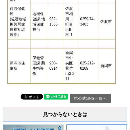
佐渡保健
佐渡
所
地域保
市相
(佐渡地域
健課 地
952-
川二
0259-74-
佐渡市
振興局健
域保健
1555
町目
3403
康福祉環
担当
浜町
境部)
20-1
新潟
保健管
市中
新潟市保
理課 薬
950-
央区
025-212-
新潟市
健所
事指導
0914
紫竹
8189
係
山3-3-
11
県公式SNS一覧へ
見つからないときは