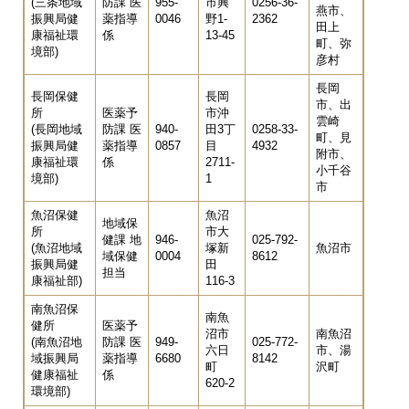
(三条地域
防課 医
955-
市興
0256-36-
燕市、
振興局健
薬指導
0046
野1-
2362
田上
康福祉環
係
13-45
町、弥
境部)
彦村
長岡
長岡保健
長岡
市、出
所
医薬予
市沖
雲崎
(長岡地域
防課 医
940-
田3丁
0258-33-
町、見
振興局健
薬指導
0857
目
4932
附市、
康福祉環
係
2711-
小千谷
境部)
1
市
魚沼保健
魚沼
地域保
所
市大
健課 地
946-
025-792-
(魚沼地域
塚新
魚沼市
域保健
0004
8612
振興局健
田
担当
康福祉部)
116-3
南魚沼保
南魚
健所
医薬予
沼市
南魚沼
(南魚沼地
防課 医
949-
025-772-
六日
市、湯
域振興局
薬指導
6680
8142
町
沢町
健康福祉
係
620-2
環境部)