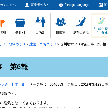
めての方へ
事業者の方へ
Foreign Language
閲
情報
分野別
目的別
組織別
現在の新潟
くり・地域づくり
>
建設・まちづくり
>
国川地すべり対策工事 第6報
 第6報
を大きくして印刷
ページ番号：0046853
更新日：2019年3月29日
6報です。
い陽気となってきております。