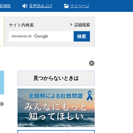
覧補助
音声読み上げ
マイページ
詳細検索
サイト内検索
Google
カ
ス
タ
ム
検
索
見つからないときは
更新