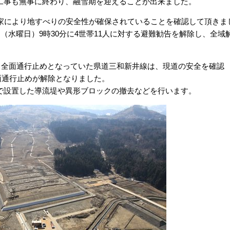
事も無事に終わり、融雪期を迎えることが出来ました。
家により地すべりの安全性が確保されていることを確認して頂きま
（水曜日）9時30分に4世帯11人に対する避難勧告を解除し、全域
り全面通行止めとなっていた県道三和新井線は、現道の安全を確認
全面通行止めが解除となりました。
設置した導流堤や異形ブロックの撤去などを行います。