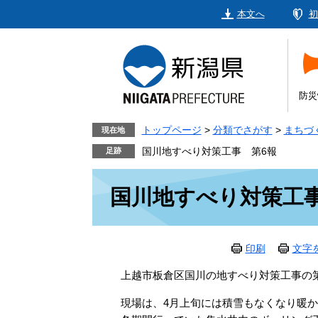
ペ
メ
本文へ
初
ー
ニ
ジ
ュ
の
ー
先
を
頭
飛
防災
で
ば
す。
し
トップページ
>
分類でさがす
>
まちづ
現在地
て
国川地すべり対策工事 第6報
本
本
文
国川地すべり対策工事
文
へ
印刷
文字
上越市板倉区国川の地すべり対策工事の第
現場は、4月上旬には積雪もなくなり暖か