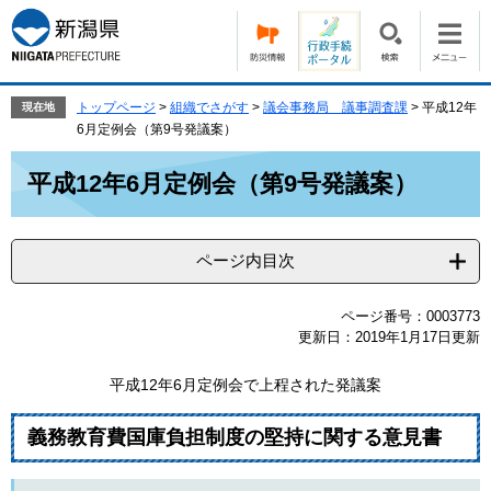
ペ
メ
ー
ニ
ジ
ュ
の
ー
先
を
トップページ
>
組織でさがす
>
議会事務局 議事調査課
>
平成12年
現在地
頭
飛
6月定例会（第9号発議案）
で
ば
本
す。
し
平成12年6月定例会（第9号発議案）
文
て
本
文
ページ内目次
へ
ページ番号：0003773
更新日：2019年1月17日更新
平成12年6月定例会で上程された発議案
義務教育費国庫負担制度の堅持に関する意見書