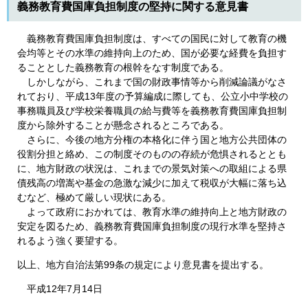
義務教育費国庫負担制度の堅持に関する意見書
義務教育費国庫負担制度は、すべての国民に対して教育の機
会均等とその水準の維持向上のため、国が必要な経費を負担す
ることとした義務教育の根幹をなす制度である。
しかしながら、これまで国の財政事情等から削減論議がなさ
れており、平成13年度の予算編成に際しても、公立小中学校の
事務職員及び学校栄養職員の給与費等を義務教育費国庫負担制
度から除外することが懸念されるところである。
さらに、今後の地方分権の本格化に伴う国と地方公共団体の
役割分担と絡め、この制度そのものの存続が危惧されるととも
に、地方財政の状況は、これまでの景気対策への取組による県
債残高の増嵩や基金の急激な減少に加えて税収が大幅に落ち込
むなど、極めて厳しい現状にある。
よって政府におかれては、教育水準の維持向上と地方財政の
安定を図るため、義務教育費国庫負担制度の現行水準を堅持さ
れるよう強く要望する。
以上、地方自治法第99条の規定により意見書を提出する。
平成12年7月14日