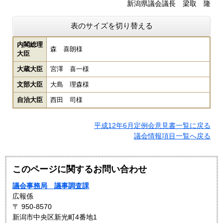
新潟県議会議長 梁取 隆
表のサイズを切り替える
内閣総理
森 喜朗様
大臣
大蔵大臣
宮澤 喜一様
文部大臣
大島 理森様
自治大臣
西田 司様
平成12年6月定例会意見書一覧に戻る
議会情報項目一覧へ戻る
このページに関するお問い合わせ
議会事務局 議事調査課
広報係
〒 950-8570
新潟市中央区新光町4番地1