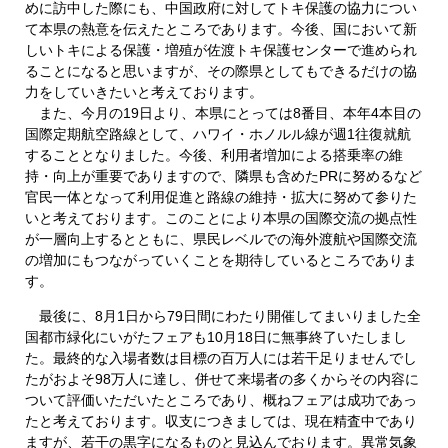
めに訪中した際にも、中国政府に対してトキ保護の協力につい
て本県の熱意を伝えたところであります。今後、国において新
しいトキによる保護・増殖が佐渡トキ保護センターで進められ
ることになると思いますが、その際県としてもできるだけの協
力をしていきたいと考えております。
また、今月の19日より、本県にとっては8番目、本年4本目の
国際定期航空路線として、ハワイ・ホノルル線が週1往復就航
することとなりました。今後、利用者増加による搭乗率の維
持・向上が重要でありますので、隣県も含めたPRに努めるなど
官民一体となって利用促進と路線の維持・拡大に努めて参りた
いと考えております。このことにより本県の国際交流の拠点性
が一層向上するとともに、県民レベルでの海外渡航や国際交流
の増加にもつながっていくことを期待しているところでありま
す。
最後に、8月1日から79日間にわたり開催してまいりました全
国都市緑化にいがたフェアも10月18日に無事終了いたしまし
た。最終的な入場者数は目標の百万人には若干足りませんでし
たがおよそ98万人に達し、併せて来場者の多くからその内容に
ついて評価いただいたところであり、概ねフェアは成功であっ
たと考えております。収支につきましては、現在精査中であり
ますが、若干の黒字になるものと見込んでおります。異常気象