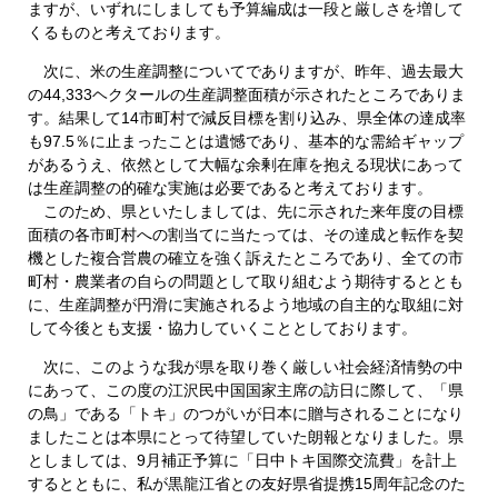
ますが、いずれにしましても予算編成は一段と厳しさを増して
くるものと考えております。
次に、米の生産調整についてでありますが、昨年、過去最大
の44,333ヘクタールの生産調整面積が示されたところでありま
す。結果して14市町村で減反目標を割り込み、県全体の達成率
も97.5％に止まったことは遺憾であり、基本的な需給ギャップ
があるうえ、依然として大幅な余剰在庫を抱える現状にあって
は生産調整の的確な実施は必要であると考えております。
このため、県といたしましては、先に示された来年度の目標
面積の各市町村への割当てに当たっては、その達成と転作を契
機とした複合営農の確立を強く訴えたところであり、全ての市
町村・農業者の自らの問題として取り組むよう期待するととも
に、生産調整が円滑に実施されるよう地域の自主的な取組に対
して今後とも支援・協力していくこととしております。
次に、このような我が県を取り巻く厳しい社会経済情勢の中
にあって、この度の江沢民中国国家主席の訪日に際して、「県
の鳥」である「トキ」のつがいが日本に贈与されることになり
ましたことは本県にとって待望していた朗報となりました。県
としましては、9月補正予算に「日中トキ国際交流費」を計上
するとともに、私が黒龍江省との友好県省提携15周年記念のた