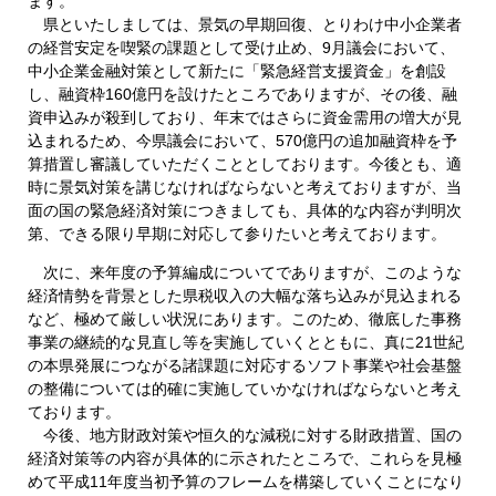
ます。
県といたしましては、景気の早期回復、とりわけ中小企業者
の経営安定を喫緊の課題として受け止め、9月議会において、
中小企業金融対策として新たに「緊急経営支援資金」を創設
し、融資枠160億円を設けたところでありますが、その後、融
資申込みが殺到しており、年末ではさらに資金需用の増大が見
込まれるため、今県議会において、570億円の追加融資枠を予
算措置し審議していただくこととしております。今後とも、適
時に景気対策を講じなければならないと考えておりますが、当
面の国の緊急経済対策につきましても、具体的な内容が判明次
第、できる限り早期に対応して参りたいと考えております。
次に、来年度の予算編成についてでありますが、このような
経済情勢を背景とした県税収入の大幅な落ち込みが見込まれる
など、極めて厳しい状況にあります。このため、徹底した事務
事業の継続的な見直し等を実施していくとともに、真に21世紀
の本県発展につながる諸課題に対応するソフト事業や社会基盤
の整備については的確に実施していかなければならないと考え
ております。
今後、地方財政対策や恒久的な減税に対する財政措置、国の
経済対策等の内容が具体的に示されたところで、これらを見極
めて平成11年度当初予算のフレームを構築していくことになり