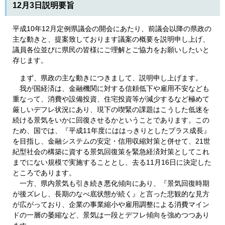
12月3日説明要旨
平成10年12月定例県議会の開会にあたり、前議会以降の県政の
主な動きと、提案致しております議案の概要を説明申し上げ、
議員各位並びに県民の皆様にご理解とご協力をお願いしたいと
存じます。
まず、県政の主な動きにつきまして、説明申し上げます。
我が国経済は、金融機関に対する信頼低下や雇用不安なども
重なって、消費や設備投資、住宅投資等が減少するなど極めて
厳しいデフレ状況にあり、現下の喫緊の課題はこうした低迷を
続ける景気をいかに回復させるかということであります。この
ため、国では、『平成11年度にははっきりとしたプラス成長』
を目指し、金融システムの安定・信用収縮対策と併せて、21世
紀型社会の構築に資する景気回復策を緊急経済対策としてこれ
までにない規模で実施することとし、去る11月16日に決定した
ところであります。
一方、県内景気も引き続き悪化傾向にあり、『景気回復時期
が後ズレし、長期のなべ底状態が続く』と言った悲観的な見方
が広がっており、企業の事業縮小や雇用調整による消費マイン
ドの一層の萎縮など、景気は一段とデフレ傾向を強めつつあり