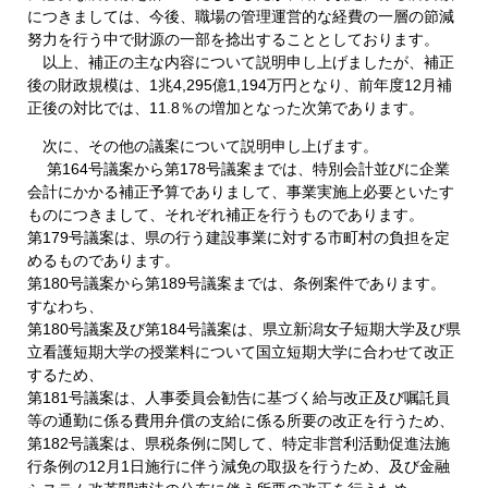
につきましては、今後、職場の管理運営的な経費の一層の節減
努力を行う中で財源の一部を捻出することとしております。
以上、補正の主な内容について説明申し上げましたが、補正
後の財政規模は、1兆4,295億1,194万円となり、前年度12月補
正後の対比では、11.8％の増加となった次第であります。
次に、その他の議案について説明申し上げます。
第164号議案から第178号議案までは、特別会計並びに企業
会計にかかる補正予算でありまして、事業実施上必要といたす
ものにつきまして、それぞれ補正を行うものであります。
第179号議案は、県の行う建設事業に対する市町村の負担を定
めるものであります。
第180号議案から第189号議案までは、条例案件であります。
すなわち、
第180号議案及び第184号議案は、県立新潟女子短期大学及び県
立看護短期大学の授業料について国立短期大学に合わせて改正
するため、
第181号議案は、人事委員会勧告に基づく給与改正及び嘱託員
等の通勤に係る費用弁償の支給に係る所要の改正を行うため、
第182号議案は、県税条例に関して、特定非営利活動促進法施
行条例の12月1日施行に伴う減免の取扱を行うため、及び金融