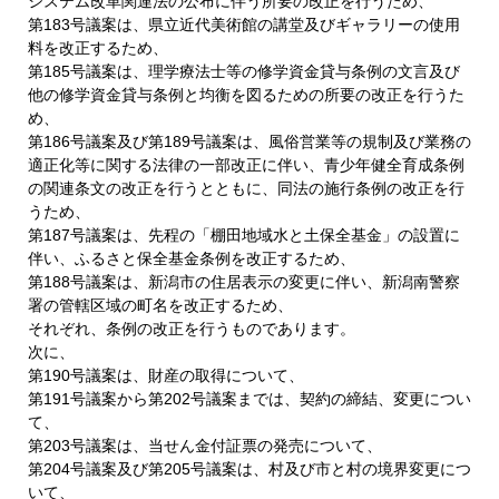
システム改革関連法の公布に伴う所要の改正を行うため、
第183号議案は、県立近代美術館の講堂及びギャラリーの使用
料を改正するため、
第185号議案は、理学療法士等の修学資金貸与条例の文言及び
他の修学資金貸与条例と均衡を図るための所要の改正を行うた
め、
第186号議案及び第189号議案は、風俗営業等の規制及び業務の
適正化等に関する法律の一部改正に伴い、青少年健全育成条例
の関連条文の改正を行うとともに、同法の施行条例の改正を行
うため、
第187号議案は、先程の「棚田地域水と土保全基金」の設置に
伴い、ふるさと保全基金条例を改正するため、
第188号議案は、新潟市の住居表示の変更に伴い、新潟南警察
署の管轄区域の町名を改正するため、
それぞれ、条例の改正を行うものであります。
次に、
第190号議案は、財産の取得について、
第191号議案から第202号議案までは、契約の締結、変更につい
て、
第203号議案は、当せん金付証票の発売について、
第204号議案及び第205号議案は、村及び市と村の境界変更につ
いて、