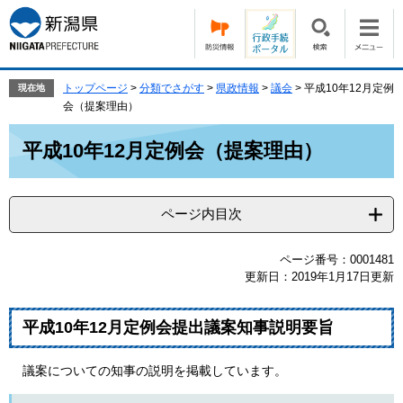
ペ
メ
ー
ニ
ジ
ュ
の
ー
先
を
トップページ
>
分類でさがす
>
県政情報
>
議会
>
平成10年12月定例
現在地
頭
飛
会（提案理由）
で
ば
本
す。
し
平成10年12月定例会（提案理由）
文
て
本
文
ページ内目次
へ
ページ番号：0001481
更新日：2019年1月17日更新
平成10年12月定例会提出議案知事説明要旨
議案についての知事の説明を掲載しています。