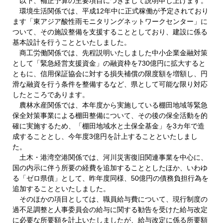
以下、補正予算の主要項目につきまして説明申し上げます。
環境生活関係では、平成12年中に正式稼働が予定されており
ます「東アジア酸性雨モニタリングネットワークセンター」に
ついて、その施設整備を支援することとしており、建設に係る
基本設計を行うことといたしました。
商工労働関係では、先程説明いたしました中小企業金融対策
として「緊急経営支援資金」の融資枠を730億円に拡大すると
ともに、信用保証協会に対する損失補償の限度額を増額し、円
滑な融資を行う条件を整備するなど、県として可能な限り対応
したところであります。
農林水産関係では、本年度から実施している棚田地域等緊急
保全対策事業による棚田整備について、その後の保全活動を的
確に実施するため、「棚田地域水と土保全基金」を3カ年で造
成することとし、今年度3億円を計上することといたしまし
た。
土木・港湾空港関係では、河川災害復旧関連事業を中心に、
国の内示に伴う所要の経費を追加することとしたほか、いわゆ
る「ゼロ県債」として、昨年度同様、50億円の債務負担行為を
追加することといたしました。
そのほかの項目としては、職員給与費について、現行制度の
過不足調整と人事委員会の給与に関する勧告を受けた給与改定
に必要な所要額を計上いたしましたが、給与改定に係る所要額