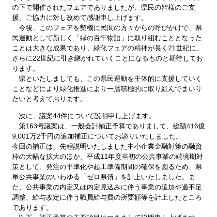
の下で開催されたフェアでありましたが、県民の皆様のご支
援、ご協力に対し改めて感謝申し上げます。
今後、このフェアを契機に民間の方々からの呼びかけで、県
民運動として新しく「緑の百年物語」に取り組むこととなった
ことは大きな成果であり、緑化フェアの精神が長く21世紀に、
さらに22世紀に引き継がれていくことになるものと期待してお
ります。
県といたしましても、この県民運動を主体的に支援していく
ことなどにより緑化推進により一層積極的に取り組んでまいり
たいと考えております。
次に、議案44件について説明申し上げます。
第163号議案は、一般会計補正予算でありまして、総額416億
9,001万2千円の追加補正についてお諮りいたしました。
今回の補正は、先程説明いたしました中小企業金融対策の融資
枠の大幅な拡大のほか、平成11年度当初の公共事業の端境期対
策として、発注の平準化や起工準備期間の確保を図るため、県
単公共事業のいわゆる「ゼロ県債」を計上いたしました。ま
た、公共事業の内定又は内定見込みに伴う事業の追加や過不足
調整、給与改定に伴う職員給与費の所要額等を計上したところ
であります。