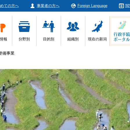
めての方へ
事業者の方へ
Foreign Language
閲
情報
分野別
目的別
組織別
現在の新潟
整備事業