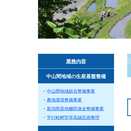
業務内容
中山間地域の生産基盤整備
中山間地域総合整備事業
農地環境整備事業
新潟県里地棚田保全整備事業
平行畦畔型等高線区画整理