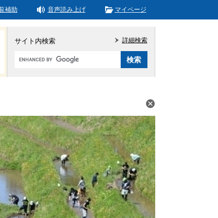
覧補助
音声読み上げ
マイページ
詳細検索
サイト内検索
Google
カ
ス
タ
ム
検
索