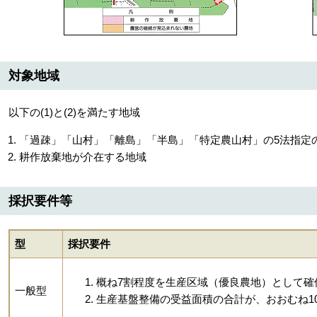
対象地域
以下の(1)と(2)を満たす地域
「過疎」「山村」「離島」「半島」「特定農山村」の5法指定
耕作放棄地が介在する地域
採択要件等
型
採択要件
概ね7割程度を生産区域（優良農地）として確
一般型
生産基盤整備の受益面積の合計が、おおむね10