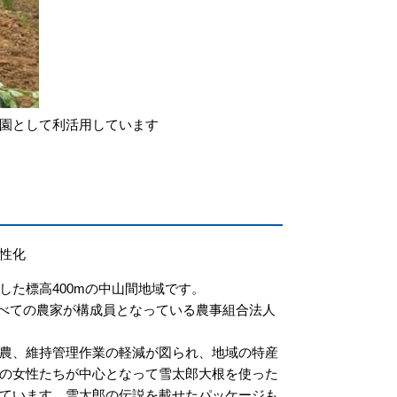
園として利活用しています
性化
た標高400mの中山間地域です。
べての農家が構成員となっている農事組合法人
農、維持管理作業の軽減が図られ、地域の特産
の女性たちが中心となって雪太郎大根を使った
ています。雪太郎の伝説を載せたパッケージも