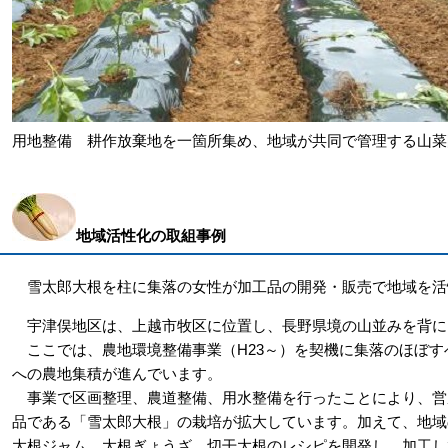
用地整備 耕作放棄地を一箇所集め、地域が共同で管理する山菜
地域活性化の取組事例
雪太郎大根を柱に集落の女性が加工品の開発・販売で地域を活
宇津俣地区は、上越市牧区に位置し、長野県境の山並みを背にし
ここでは、農地環境整備事業（H23～）を契機に集落のほぼす
への農地集積が進んでいます。
事業で区画整理、農道整備、用水整備を行ったことにより、営
品である「雪太郎大根」の栽培が拡大しています。加えて、地域
大根ジャム、大根ぎょうざ、切干大根のレシピを開発し、加工し