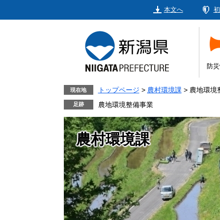
ペ
メ
本文へ
初
ー
ニ
ジ
ュ
の
ー
先
を
頭
飛
防災
で
ば
す。
し
トップページ
>
農村環境課
>
農地環境
現在地
て
農地環境整備事業
本
文
農村環境課
へ