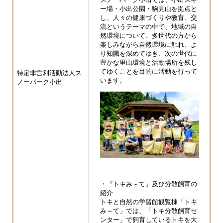
ー場・小出公園・駒見山を拠点と
し、人々の健康づくりや教育、交
流というテーマの中で、地域の自
然環境について、多世代の方から
楽しみながら自然環境に触れ、よ
り知識を深めてゆき、次の世代に
豊かな里山環境と活動場所を残し
てゆくことを目的に活動を行って
特定非営利活動法人ス
います。
ノーパーク小出
・『トキみ～て』及び分散飼育の
紹介
​トキと自然の学習館観覧棟「トキ
み～て」では、「トキ分散飼育セ
ンター」で飼育しているトキを大