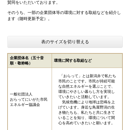
賛同をいただいております。
そのうち、一部の企業団体等の環境に対する取組などを紹介し
ます（随時更新予定）。
表のサイズを切り替える
企業団体名（五十音
環境に関する取組など
順・敬称略）
「おらって」とは新潟弁で私たち
市民のことです。市民が持続可能
な自然エネルギーを選ぶことで、
環境にやさしい暮らし方を実現し
一般社団法人

ていきたいと活動しています。
おらってにいがた市民
気候危機により地球は悲鳴を上
エネルギー協議会 
げています。身近な鳥屋野潟の生
き物たちも、私たちと共に生きて
いることを知り、環境について関
心を高めていきたいと願います。