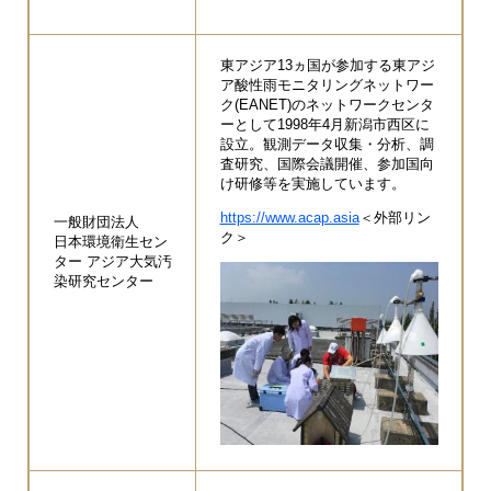
東アジア13ヵ国が参加する東アジ
ア酸性雨モニタリングネットワー
ク(EANET)のネットワークセンタ
ーとして1998年4月新潟市西区に
設立。観測データ収集・分析、調
査研究、国際会議開催、参加国向
け研修等を実施しています。
https://www.acap.asia
＜外部リン
一般財団法人
ク＞
日本環境衛生セン
ター アジア大気汚
染研究センター