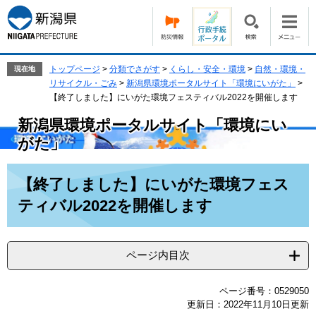
ペ
メ
ー
ニ
ジ
ュ
の
ー
先
を
トップページ
>
分類でさがす
>
くらし・安全・環境
>
自然・環境・
現在地
頭
飛
リサイクル・ごみ
>
新潟県環境ポータルサイト「環境にいがた」
>
で
ば
【終了しました】にいがた環境フェスティバル2022を開催します
す。
し
新潟県環境ポータルサイト「環境にい
て
本
がた」
文
へ
本
【終了しました】にいがた環境フェス
文
ティバル2022を開催します
ページ内目次
ページ番号：0529050
更新日：2022年11月10日更新