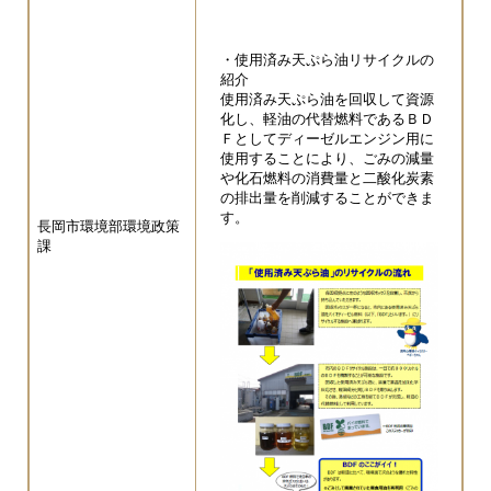
・使用済み天ぷら油リサイクルの
紹介
​使用済み天ぷら油を回収して資源
化し、軽油の代替燃料であるＢＤ
Ｆとしてディーゼルエンジン用に
使用することにより、ごみの減量
や化石燃料の消費量と二酸化炭素
の排出量を削減することができま
す。
長岡市環境部環境政策
課