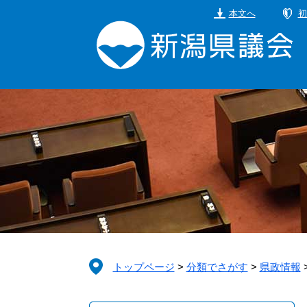
ペ
メ
本文へ
初
ー
ニ
ジ
ュ
の
ー
先
を
頭
飛
で
ば
す。
し
て
本
文
へ
トップページ
>
分類でさがす
>
県政情報