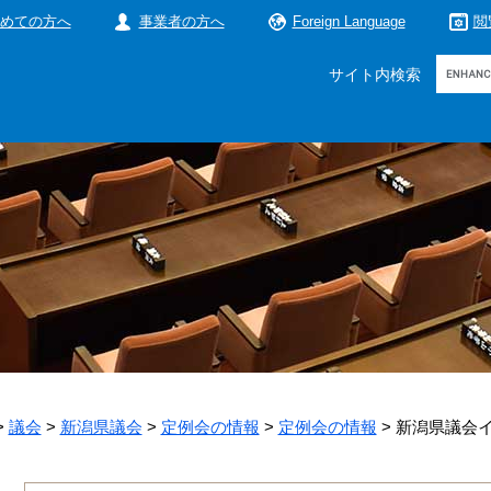
めての方へ
事業者の方へ
Foreign Language
閲
Google
サイト内検索
カ
ス
タ
ム
検
索
>
議会
>
新潟県議会
>
定例会の情報
>
定例会の情報
>
新潟県議会イ