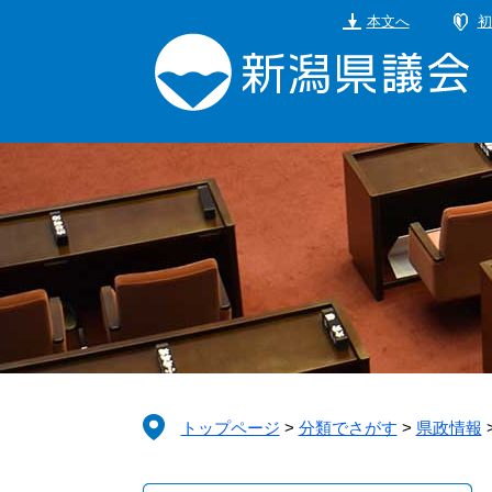
ペ
メ
本文へ
初
ー
ニ
ジ
ュ
の
ー
先
を
頭
飛
で
ば
す。
し
て
本
文
へ
トップページ
>
分類でさがす
>
県政情報