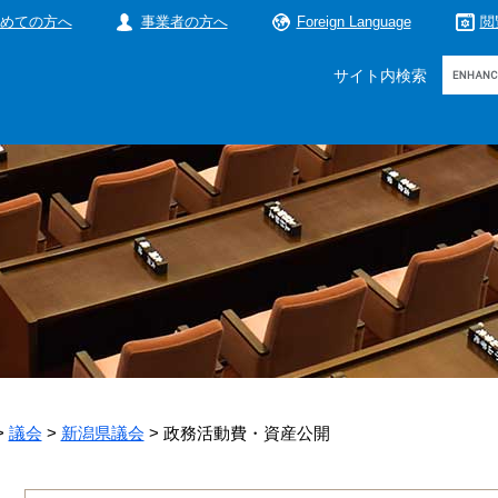
めての方へ
事業者の方へ
Foreign Language
閲
Google
サイト内検索
カ
ス
タ
ム
検
索
>
議会
>
新潟県議会
>
政務活動費・資産公開